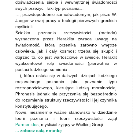
doświadczenia siebie i wewnętrznej świadomości
swych przeżyć. Taki typ poznania…
…, prawdopodobnie samoświadomym, jak pisze W.
Jaeger w swej pracy o teologii pierwszych greckich
myślicieli.
Ścieżka poznania rzeczywistości (metoda)
wyznaczona przez Heraklita zwraca uwagę na
świadomość, która przenika zarówno wnętrze
człowieka, jak i cały kosmos; trzeba się skupić i
dojrzeć to, co jest wartościowe w świecie. Heraklit
wyakcentował rolę świadomości (pierwotnie w
postaci lu­dzkiego sumienia…
…), która ostała się w dalszych dziejach ludzkiego
racjonal­nego poznania jako poznanie typu
roztropnościowego, kierujące ludzką mo­ralnością.
Phronesis jednak nie przyczyniła się bezpośrednio
do rozumienia struktury rzeczywistości i jej czynnika
konstytuującego.
Nowe, niezmiernie ważne stanowisko w dziedzinie
teorii poznania i teo­rii rzeczywistości zajął
Parmenides
, myśliciel żyjący w Wielkiej Grecji…
... zobacz całą notatkę