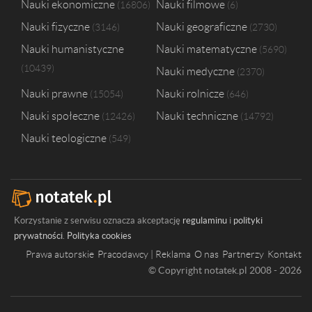
Nauki ekonomiczne
Nauki filmowe
16806
6
Nauki fizyczne
Nauki geograficzne
3146
2730
Nauki humanistyczne
Nauki matematyczne
5690
10439
Nauki medyczne
2370
Nauki prawne
Nauki rolnicze
15054
646
Nauki społeczne
Nauki techniczne
12426
14792
Nauki teologiczne
549
Korzystanie z serwisu oznacza akceptację
regulaminu
i
polityki
prywatności
.
Polityka cookies
Prawa autorskie
Pracodawcy | Reklama
O nas
Partnerzy
Kontakt
© Copyright notatek.pl 2008 - 2026