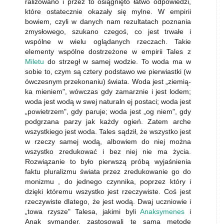
ralizowano i przez to osiągnięto łatwo odpowiedzi,
które ostatecznie okazały się mylne. W empirii
bowiem, czyli w danych nam rezultatach poznania
zmysłowego, szukano czegoś, co jest trwałe i
wspólne w wielu oglądanych rzeczach. Takie
elementy wspólne dostrzeżone w empirii Tales z
Miletu
do­ strzegł w samej wodzie. To woda ma w
sobie to, czym są cztery podstawo­ we pierwiastki (w
ówczesnym przekonaniu) świata. Woda jest „ziemią-
ka mieniem", wówczas gdy zamarznie i jest lodem;
woda jest wodą w swej naturaln ej postaci; woda jest
„powietrzem", gdy paruje; woda jest „og­ niem", gdy
podgrzana parzy jak każdy ogień. Zatem arche
wszystkiego jest woda. Tales sądził, że wszystko jest
w rzeczy samej wodą, albowiem do niej można
wszystko zredukować i bez niej nie ma życia.
Rozwiązanie to było pierwszą próbą wyjaśnienia
faktu pluralizmu świata przez zredukowanie go do
monizmu , do jednego czynnika, poprzez który i
dzięki któremu wszystko jest rzeczywiste. Coś jest
rzeczywiste dlatego, że jest wodą. Dwaj uczniowie i
„towa rzysze" Talesa, jakimi byli
Anaksymenes
i
Anak symander, zastosowali tę samą metodę