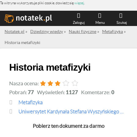
Ta witryna wykorzystuje pliki cookie, dowiedz się
więcej
.
Zaloguj
Menu
Szukaj
Notatek.pl
»
Dziedziny wiedzy
»
Nauki fizyczne
»
Metafizyka
»
Historia metafizyki
Historia metafizyki
Nasza ocena:
Pobrań:
77
Wyświetleń:
1127
Komentarze:
0
Metafizyka
Uniwersytet Kardynała Stefana Wyszyńskiego w Warszawie
Pobierz ten dokument za darmo