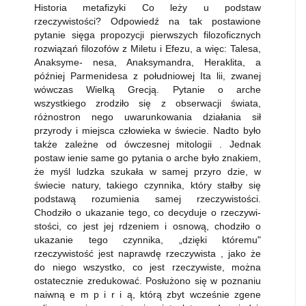
Historia metafizyki Co leży u podstaw
rzeczywistości? Odpowiedź na tak postawione
pytanie sięga propozycji pierwszych filo­zoficznych
rozwiązań filozofów z Miletu i Efezu, a więc: Talesa,
Anaksyme- nesa, Anaksymandra, Heraklita, a
później Parmenidesa z południowej Ita­ lii, zwanej
wówczas Wielką Grecją. Pytanie o arche
wszystkiego zrodziło się z obserwacji świata,
różnostron nego uwarunkowania działania sił
przyrody i miejsca człowieka w świecie. Nadto było
także zależne od ówczesnej mitologii . Jednak
postaw ienie same­ go pytania o arche było znakiem,
że myśl ludzka szukała w samej przyro dzie, w
świecie natury, takiego czynnika, który stałby się
podstawą rozumie­nia samej rzeczywistości.
Chodziło o ukazanie tego, co decyduje o rzeczywi­
stości, co jest jej rdzeniem i osnową, chodziło o
ukazanie tego czynnika, „dzięki któremu"
rzeczywistość jest naprawdę rzeczywista , jako że
do niego wszystko, co jest rzeczywiste, można
ostatecznie zredukować. Posłużono się w poznaniu
naiwną e m p i r i ą, którą zbyt wcześnie zgene