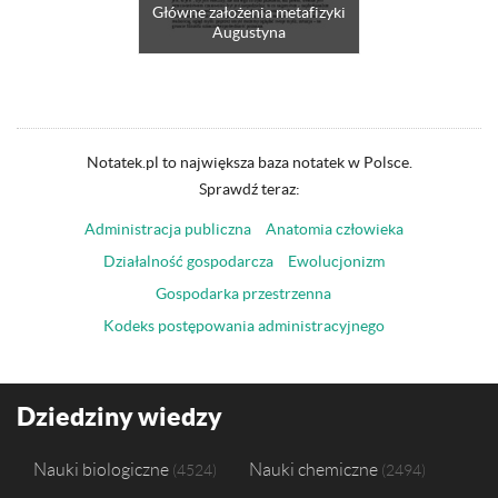
Główne założenia metafizyki
Augustyna
Notatek.pl to największa baza notatek w Polsce.
Sprawdź teraz:
Administracja publiczna
Anatomia człowieka
Działalność gospodarcza
Ewolucjonizm
Gospodarka przestrzenna
Kodeks postępowania administracyjnego
Dziedziny wiedzy
Nauki biologiczne
Nauki chemiczne
4524
2494