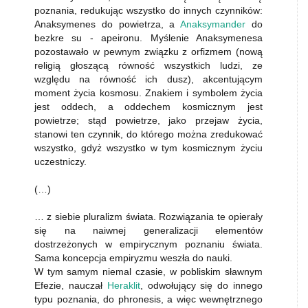
poznania, redukując wszystko do innych czynników:
Anaksymenes do powietrza, a
Anaksymander
do
bezkre­ su - apeironu. Myślenie Anaksymenesa
pozostawało w pewnym związku z orfizmem (nową
religią głoszącą równość wszystkich ludzi, ze
względu na równość ich dusz), akcentującym
moment życia kosmosu. Znakiem i symbolem życia
jest oddech, a oddechem kosmicznym jest
powietrze; stąd powietrze, jako przejaw życia,
stanowi ten czynnik, do którego można zredukować
wszystko, gdyż wszystko w tym kosmicznym życiu
uczestniczy.
(…)
… z siebie plura­lizm świata. Rozwiązania te opierały
się na naiwnej generalizacji elementów
dostrzeżonych w empirycznym poznaniu świata.
Sama koncepcja empiryzmu weszła do nauki.
W tym samym niemal czasie, w pobliskim sławnym
Efezie, nauczał
Heraklit
, odwołujący się do innego
typu poznania, do phronesis, a więc we­wnętrznego