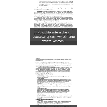
Poszukiwanie arche –
ostatecznej racji wyjaśniania
świata-kosmosu