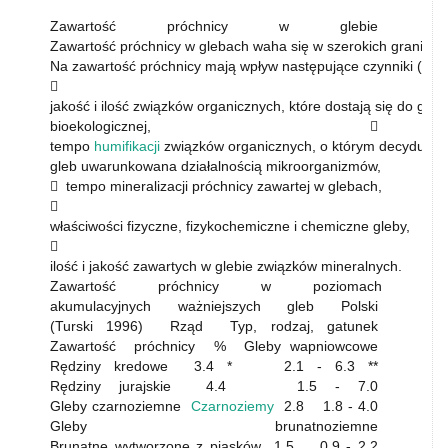
Zawartość próchnicy w glebie
Zawartość próchnicy w glebach waha się w szerokich granicac
Na zawartość próchnicy mają wpływ następujące czynniki (Kow

jakość i ilość związków organicznych, które dostają się do gleb
bioekologicznej, 
tempo
humifikacji
związków organicznych, o którym decyduje a
gleb uwarunkowana działalnością mikroorganizmów,
 tempo mineralizacji próchnicy zawartej w glebach,

właściwości fizyczne, fizykochemiczne i chemiczne gleby,

ilość i jakość zawartych w glebie związków mineralnych.
Zawartość próchnicy w poziomach
akumulacyjnych ważniejszych gleb Polski
(Turski 1996) Rząd Typ, rodzaj, gatunek
Zawartość próchnicy % Gleby wapniowcowe
Rędziny kredowe 3.4 * 2.1 - 6.3 **
Rędziny jurajskie 4.4 1.5 - 7.0
Gleby czarnoziemne
Czarnoziemy
2.8 1.8 - 4.0
Gleby brunatnoziemne
Brunatne wytworzone z piasków 1.5 0.9 - 2.2