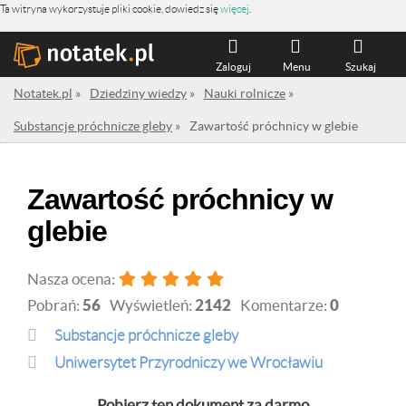
Ta witryna wykorzystuje pliki cookie, dowiedz się
więcej
.
Zaloguj
Menu
Szukaj
Notatek.pl
»
Dziedziny wiedzy
»
Nauki rolnicze
»
Substancje próchnicze gleby
»
Zawartość próchnicy w glebie
Zawartość próchnicy w
glebie
Nasza ocena:
Pobrań:
56
Wyświetleń:
2142
Komentarze:
0
Substancje próchnicze gleby
Uniwersytet Przyrodniczy we Wrocławiu
Pobierz ten dokument za darmo