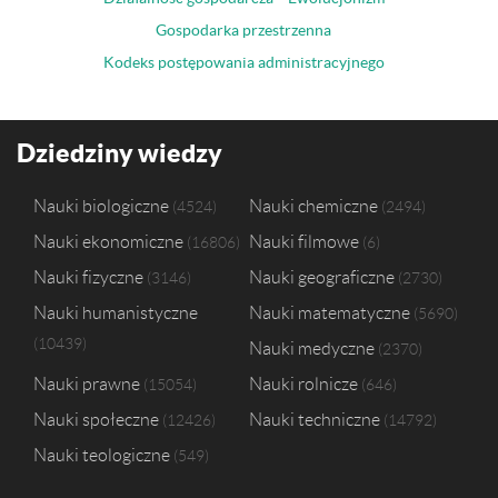
Gospodarka przestrzenna
Kodeks postępowania administracyjnego
Dziedziny wiedzy
Nauki biologiczne
Nauki chemiczne
4524
2494
Nauki ekonomiczne
Nauki filmowe
16806
6
Nauki fizyczne
Nauki geograficzne
3146
2730
Nauki humanistyczne
Nauki matematyczne
5690
10439
Nauki medyczne
2370
Nauki prawne
Nauki rolnicze
15054
646
Nauki społeczne
Nauki techniczne
12426
14792
Nauki teologiczne
549