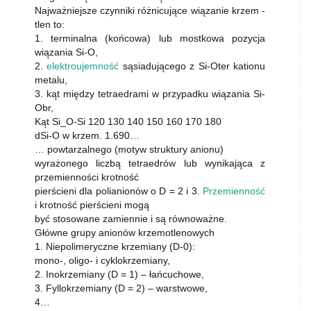
Najważniejsze czynniki różnicujące wiązanie krzem -
tlen to:
1. terminalna (końcowa) lub mostkowa pozycja
wiązania Si-O,
2.
elektroujemność
sąsiadującego z Si-Oter kationu
metalu,
3. kąt między tetraedrami w przypadku wiązania Si-
Obr,
Kąt Si_O-Si 120 130 140 150 160 170 180
dSi-O w krzem. 1.690…
… powtarzalnego (motyw struktury anionu)
wyrażonego liczbą tetraedrów lub wynikająca z
przemienności krotność
pierścieni dla polianionów o D = 2 i 3.
Przemienność
i krotność pierścieni mogą
być stosowane zamiennie i są równoważne.
Główne grupy anionów krzemotlenowych
1. Niepolimeryczne krzemiany (D-0):
mono-, oligo- i cyklokrzemiany,
2. Inokrzemiany (D = 1) – łańcuchowe,
3. Fyllokrzemiany (D = 2) – warstwowe,
4…