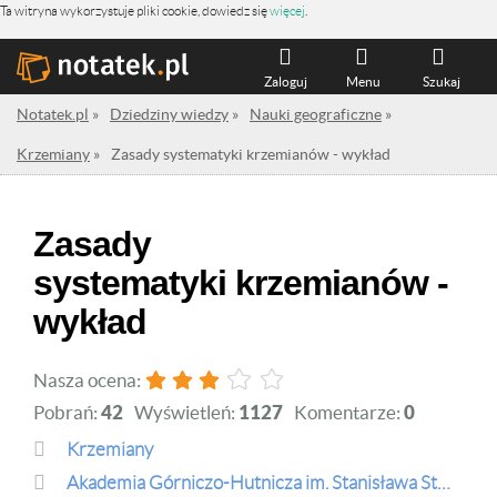
Ta witryna wykorzystuje pliki cookie, dowiedz się
więcej
.
Zaloguj
Menu
Szukaj
Notatek.pl
»
Dziedziny wiedzy
»
Nauki geograficzne
»
Krzemiany
»
Zasady systematyki krzemianów - wykład
Zasady
systematyki krzemianów -
wykład
Nasza ocena:
Pobrań:
42
Wyświetleń:
1127
Komentarze:
0
Krzemiany
Akademia Górniczo-Hutnicza im. Stanisława Staszica w Krakowie