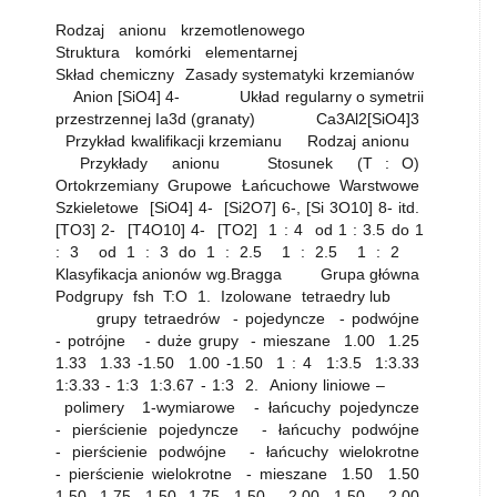
Rodzaj anionu krzemotlenowego
Struktura komórki elementarnej
Skład chemiczny Zasady systematyki krzemianów
Anion [SiO4] 4- Układ regularny o symetrii
przestrzennej Ia3d (granaty) Ca3Al2[SiO4]3
Przykład kwalifikacji krzemianu Rodzaj anionu
Przykłady anionu Stosunek (T : O)
Ortokrzemiany Grupowe Łańcuchowe Warstwowe
Szkieletowe [SiO4] 4- [Si2O7] 6-, [Si 3O10] 8- itd.
[TO3] 2- [T4O10] 4- [TO2] 1 : 4 od 1 : 3.5 do 1
: 3 od 1 : 3 do 1 : 2.5 1 : 2.5 1 : 2
Klasyfikacja anionów wg.Bragga Grupa główna
Podgrupy fsh T:O 1. Izolowane tetraedry lub
grupy tetraedrów - pojedyncze - podwójne
- potrójne - duże grupy - mieszane 1.00 1.25
1.33 1.33 -1.50 1.00 -1.50 1 : 4 1:3.5 1:3.33
1:3.33 - 1:3 1:3.67 - 1:3 2. Aniony liniowe –
polimery 1-wymiarowe - łańcuchy pojedyncze
- pierścienie pojedyncze - łańcuchy podwójne
- pierścienie podwójne - łańcuchy wielokrotne
- pierścienie wielokrotne - mieszane 1.50 1.50
1.50 -1.75 1.50 -1.75 1.50 – 2.00 1.50 – 2.00