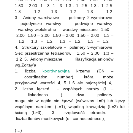
1.50 – 2.00 1 : 3 1 : 3 1:3 - 1: 2.5 1:3 - 1: 2.5
1:3 – 1:2 1:3 – 1:2 1:3 – 1:2
3. Aniony warstwowe – polimery 2-wymiarowe
- pojedyncze warstwy - podwójne warstwy
- warstwy wielokrotne - warstwy mieszane 1.50 –
2.00 1.50 – 2.00 1.50 – 2.00 1.50 – 2.00 1:3 –
1:2 1:3 – 1:2 1:3 – 1:2 1:3 – 1:2
4. Struktury szkieletowe – polimery 3-wymiarowe
Sieć przestrzenna tetraedrów 1.50 – 2.00 1:3 –
1:2 5. Aniony mieszane Klasyfikacja anionów
wg.Zoltay’a
1. liczba
koordynacyjna
krzemu (CN –
coordination number), która może
przyjmować wartości 4, 5 i 6 ale najczęściej 4,
2. liczba łączeń - wspólnych naroży (L –
linkedness ), dwa poliedry
mogą się w ogóle nie łączyć (wówczas L=0) lub łączyć 
wspólnym narożem (L=1), wspólną krawędzią (L=2) lub w
ścianą (L≥3), 3. rzędowość tetraedru –
liczba tlenów mostkowych (s –connectedness ),
(…)