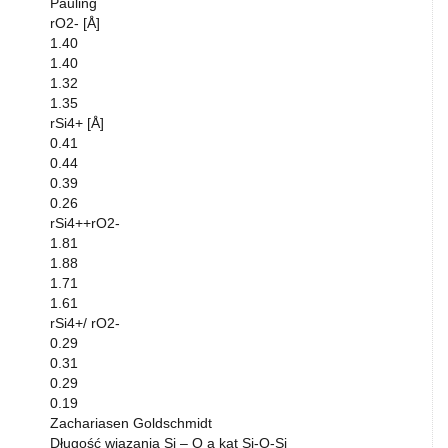
Pauling
rO2- [Å]
1.40
1.40
1.32
1.35
rSi4+ [Å]
0.41
0.44
0.39
0.26
rSi4++rO2-
1.81
1.88
1.71
1.61
rSi4+/ rO2-
0.29
0.31
0.29
0.19
Zachariasen Goldschmidt
Długość wiązania Si – O a kąt Si-O-Si