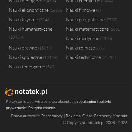
Nauki biologiczne
Nauki chemiczne
4524
2494
Nauki ekonomiczne
Nauki filmowe
16806
6
Nauki fizyczne
Nauki geograficzne
3146
2730
Nauki humanistyczne
Nauki matematyczne
5690
10439
Nauki medyczne
2370
Nauki prawne
Nauki rolnicze
15054
646
Nauki społeczne
Nauki techniczne
12426
14792
Nauki teologiczne
549
Korzystanie z serwisu oznacza akceptację
regulaminu
i
polityki
prywatności
.
Polityka cookies
Prawa autorskie
Pracodawcy | Reklama
O nas
Partnerzy
Kontakt
© Copyright notatek.pl 2008 - 2026