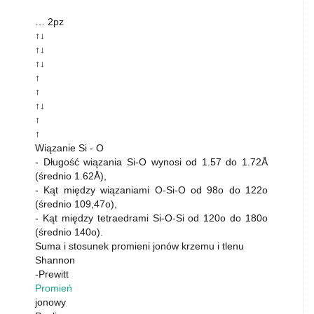
… 2pz
↑↓
↑↓
↑↓
↑
↑
↑↓
↑
↑
Wiązanie Si - O
- Długość wiązania Si-O wynosi od 1.57 do 1.72Å
(średnio 1.62Å),
- Kąt między wiązaniami O-Si-O od 98o do 122o
(średnio 109,47o),
- Kąt między tetraedrami Si-O-Si od 120o do 180o
(średnio 140o).
Suma i stosunek promieni jonów krzemu i tlenu
Shannon
-Prewitt
Promień
jonowy