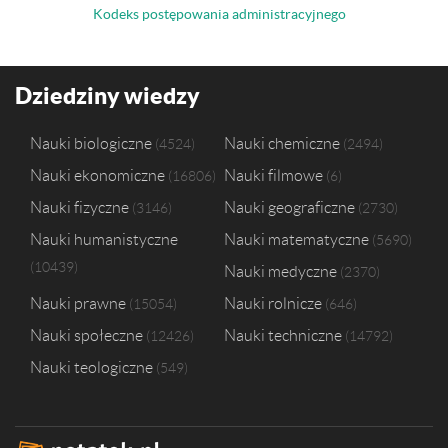
Kodeks postępowania administracyjnego
Dziedziny wiedzy
Nauki biologiczne
Nauki chemiczne
4524
2494
Nauki ekonomiczne
Nauki filmowe
16806
6
Nauki fizyczne
Nauki geograficzne
3146
2730
Nauki humanistyczne
Nauki matematyczne
5690
10439
Nauki medyczne
2370
Nauki prawne
Nauki rolnicze
15054
646
Nauki społeczne
Nauki techniczne
12426
14792
Nauki teologiczne
549