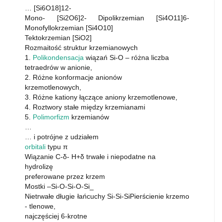
… [Si6O18]12-
Mono- [Si2O6]2- Dipolikrzemian [Si4O11]6-
Monofyllokrzemian [Si4O10]
Tektokrzemian [SiO2]
Rozmaitość struktur krzemianowych
1.
Polikondensacja
wiązań Si-O – różna liczba
tetraedrów w anionie,
2. Różne konformacje anionów
krzemotlenowych,
3. Różne kationy łączące aniony krzemotlenowe,
4. Roztwory stałe między krzemianami
5.
Polimorfizm
krzemianów
…
… i potrójne z udziałem
orbitali
typu π
Wiązanie C-δ- H+δ trwałe i niepodatne na
hydrolizę
preferowane przez krzem
Mostki –Si-O-Si-O-Si_
Nietrwałe długie łańcuchy Si-Si-SiPierścienie krzemo
- tlenowe,
najczęściej 6-krotne