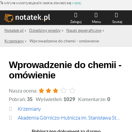
Ta witryna wykorzystuje pliki cookie, dowiedz się
więcej
.
Zaloguj
Menu
Szukaj
Notatek.pl
»
Dziedziny wiedzy
»
Nauki geograficzne
»
Krzemiany
»
Wprowadzenie do chemii - omówienie
Wprowadzenie do chemii -
omówienie
Nasza ocena:
Pobrań:
35
Wyświetleń:
1029
Komentarze:
0
Krzemiany
Akademia Górniczo-Hutnicza im. Stanisława Staszica w Krakowie
Pobierz ten dokument za darmo