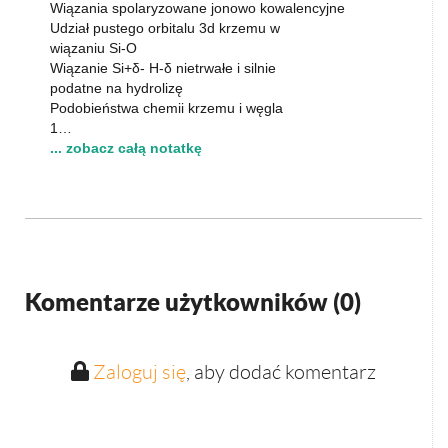
Wiązania spolaryzowane jonowo kowalencyjne
Udział pustego orbitalu 3d krzemu w
wiązaniu Si-O
Wiązanie Si+δ- H-δ nietrwałe i silnie
podatne na hydrolizę
Podobieństwa chemii krzemu i węgla
1…
... zobacz całą notatkę
Komentarze użytkowników (
0
)
Zaloguj się
, aby dodać komentarz