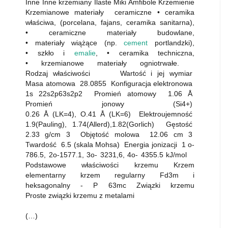
Inne Inne krzemiany Ilaste Miki Amfibole Krzemienie
Krzemianowe materiały ceramiczne • ceramika
właściwa, (porcelana, fajans, ceramika sanitarna),
• ceramiczne materiały budowlane,
• materiały wiążące (np.
cement
portlandzki),
• szkło i
emalie
, • ceramika techniczna,
• krzemianowe materiały ogniotrwałe.
Rodzaj właściwości Wartość i jej wymiar
Masa atomowa 28.0855 Konfiguracja elektronowa
1s 22s2p63s2p2 Promień atomowy 1.06 Å
Promień jonowy (Si4+)
0.26 Å (LK=4), O.41 Å (LK=6) Elektroujemność
1.9(Pauling), 1.74(Allerd),1.82(Gorlich) Gęstość
2.33 g/cm 3 Objętość molowa 12.06 cm 3
Twardość 6.5 (skala Mohsa) Energia jonizacji 1 o-
786.5, 2o-1577.1, 3o- 3231,6, 4o- 4355.5 kJ/mol
Podstawowe właściwości krzemu Krzem
elementarny krzem regularny Fd3m i
heksagonalny - P 63mc Związki krzemu
Proste związki krzemu z metalami
(…)