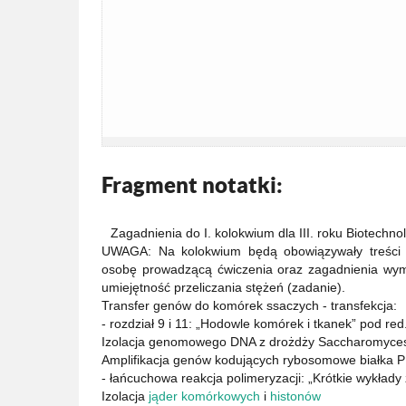
Fragment notatki:
Zagadnienia do I. kolokwium dla III. roku Biotechno
UWAGA: Na kolokwium będą obowiązywały treści z
osobę prowadzącą ćwiczenia oraz zagadnienia wym
umiejętność przeliczania stężeń (zadanie).
Transfer genów do komórek ssaczych - transfekcja:
- rozdział 9 i 11: „Hodowle komórek i tkanek” pod red
Izolacja genomowego DNA z drożdży Saccharomyces 
Amplifikacja genów kodujących rybosomowe białka P
- łańcuchowa reakcja polimeryzacji: „Krótkie wykłady z
Izolacja
jąder komórkowych
i
histonów