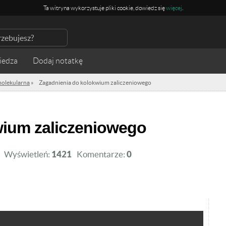
Ta witryna wykorzystuje pliki cookie, dowiedz się
więcej
.
iedza
molekularna
»
Zagadnienia do kolokwium zaliczeniowego
wium zaliczeniowego
Wyświetleń:
1421
Komentarze:
0