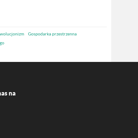
wolucjonizm
Gospodarka przestrzenna
go
nas na