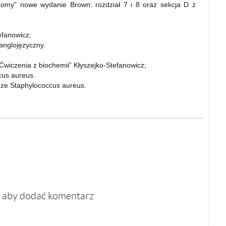
nomy” nowe wydanie Brown: rozdział 7 i 8 oraz sekcja D z
efanowicz;
 anglojęzyczny.
wiczenia z biochemii” Kłyszejko-Stefanowicz;
cus aureus.
ze Staphylococcus aureus.
, aby dodać komentarz