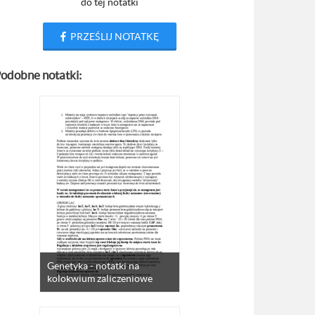
do tej notatki
PRZEŚLIJ NOTATKĘ
odobne notatki:
Genetyka - notatki na
kolokwium zaliczeniowe