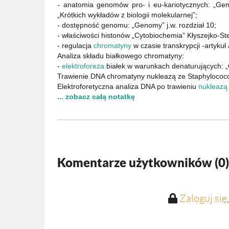
- anatomia genomów pro- i eu-kariotycznych: „Ge
„Krótkich wykładów z biologii molekularnej”;
- dostępność genomu: „Genomy” j.w. rozdział 10;
- właściwości histonów „Cytobiochemia” Kłyszejko-St
- regulacja
chromatyny
w czasie transkrypcji -artykuł
Analiza składu białkowego chromatyny:
-
elektroforeza
białek w warunkach denaturujących: „Ć
Trawienie DNA chromatyny nukleazą ze Staphylococ
Elektroforetyczna analiza DNA po trawieniu
nukleazą
... zobacz całą notatkę
Komentarze użytkowników (
0
)
Zaloguj się