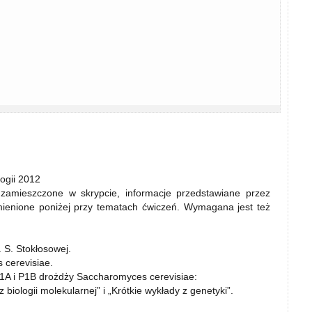
logii 2012
amieszczone w skrypcie, informacje przedstawiane przez
ienione poniżej przy tematach ćwiczeń. Wymagana jest też
. S. Stokłosowej.
cerevisiae.
1A i P1B drożdży Saccharomyces cerevisiae:
 biologii molekularnej” i „Krótkie wykłady z genetyki”.