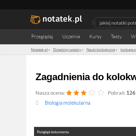
Przeglądaj
Uczelnie
Kursy
Testy
W
Notatek.pl
»
Dziedziny wiedzy
»
Nauki biologiczne
»
biologia 
Zagadnienia do kolok
Nasza ocena:
Pobrań:
126
biologia molekularna
Podgląd dokumentu