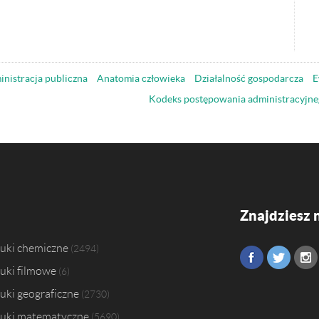
nistracja publiczna
Anatomia człowieka
Działalność gospodarcza
E
Kodeks postępowania administracyjne
Znajdziesz 
uki chemiczne
2494
uki filmowe
6
uki geograficzne
2730
uki matematyczne
5690