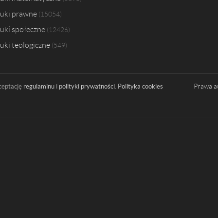
uki prawne
15054
uki społeczne
12426
uki teologiczne
549
Prawa a
ceptację
regulaminu
i
polityki prywatności
.
Polityka cookies