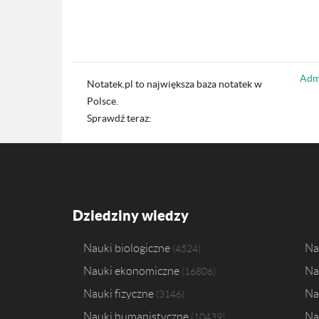
Admi
Notatek.pl to największa baza notatek w
Polsce.
Sprawdź teraz:
Dziedziny wiedzy
Nauki biologiczne
Na
4524
Nauki ekonomiczne
Na
16806
Nauki fizyczne
Na
3146
Nauki humanistyczne
Na
10439