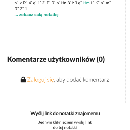
n” x R” 4' g' 1' 2' P' R' n' Hn 3' h g”
Hm
L' K” n” m”
R” 2” 1…
... zobacz całą notatkę
Komentarze użytkowników (
0
)
Zaloguj się
, aby dodać komentarz
Wyślij link do notatki znajomemu
Jednym kliknięciem wyślij link
do tej notatki