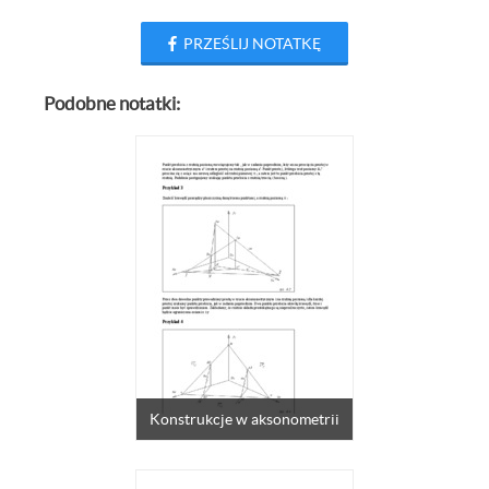
PRZEŚLIJ NOTATKĘ
Podobne notatki:
Konstrukcje w aksonometrii