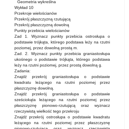
Geometria wykreślna
Wykład 10
Przekroje wielościanów
Przekrój płaszczyzną rzutującą
Przekrój płaszczyzną dowolną
Punkty przebicia wielościanów
Zad 1. Wyznacz punkty przebicia ostrosłupa o
podstawie trójkąta, którego podstawa leży na rzutni
poziomej, przez dowolną prostą m.
Zad. 2. Wyznacz punkty przebicia graniastosłupa
ukośnego o podstawie trójkąta, którego podstawa
leży na rzutni poziomej, przez prostą dowolną g.
Zadania:
Znajdź przekrój graniastosłupa o podstawie
kwadratu leżącego na rzutni poziomej przez
płaszczyznę dowolną.
Znajdź przekrój graniastosłupa o podstawie
sześciokąta leżącego na rzutni poziomej przez
płaszczyznę pionowo-rzutującą oraz wyznacz
rzeczywistą wielkość tego przekroju
Znajdź przekrój ostrosłupa o podstawie kwadratu
leżącego na rzutni poziomej przez płaszczyznę
pionowo-rzutującą oraz wyznacz rzeczywistą