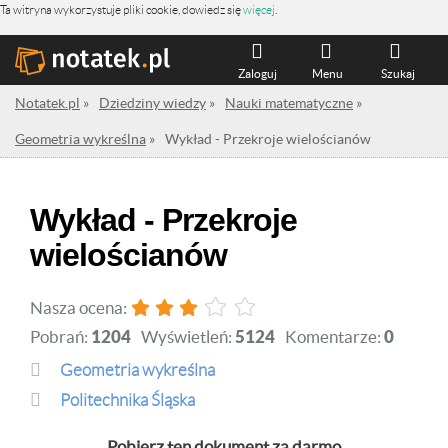
Ta witryna wykorzystuje pliki cookie, dowiedz się
więcej
.
Zaloguj
Menu
Szukaj
Notatek.pl
»
Dziedziny wiedzy
»
Nauki matematyczne
»
Geometria wykreślna
»
Wykład - Przekroje wielościanów
Wykład - Przekroje
wielościanów
Nasza ocena:
Pobrań:
1204
Wyświetleń:
5124
Komentarze:
0
Geometria wykreślna
Politechnika Śląska
Pobierz ten dokument za darmo