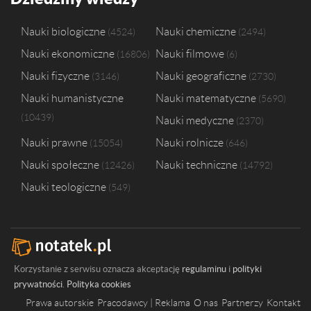
Nauki biologiczne
Nauki chemiczne
4524
2494
Nauki ekonomiczne
Nauki filmowe
16806
6
Nauki fizyczne
Nauki geograficzne
3146
2730
Nauki humanistyczne
Nauki matematyczne
5690
10439
Nauki medyczne
2370
Nauki prawne
Nauki rolnicze
15054
646
Nauki społeczne
Nauki techniczne
12426
14792
Nauki teologiczne
549
Korzystanie z serwisu oznacza akceptację
regulaminu
i
polityki
prywatności
.
Polityka cookies
Prawa autorskie
Pracodawcy | Reklama
O nas
Partnerzy
Kontakt