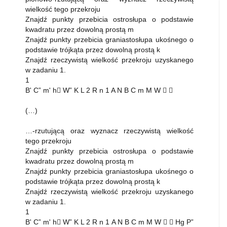
wielkość tego przekroju
Znajdź punkty przebicia ostrosłupa o podstawie
kwadratu przez dowolną prostą m
Znajdź punkty przebicia graniastosłupa ukośnego o
podstawie trójkąta przez dowolną prostą k
Znajdź rzeczywistą wielkość przekroju uzyskanego
w zadaniu 1.
1
B' C” m' h W” K L 2 R n 1 A N B C m M W  
(…)
…-rzutującą oraz wyznacz rzeczywistą wielkość
tego przekroju
Znajdź punkty przebicia ostrosłupa o podstawie
kwadratu przez dowolną prostą m
Znajdź punkty przebicia graniastosłupa ukośnego o
podstawie trójkąta przez dowolną prostą k
Znajdź rzeczywistą wielkość przekroju uzyskanego
w zadaniu 1.
1
B' C” m' h W” K L 2 R n 1 A N B C m M W   Hg P”