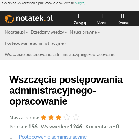
Ta witryna wykorzystuje pliki cookie, dowiedz się
więcej
.
Zaloguj
Menu
Szukaj
Notatek.pl
»
Dziedziny wiedzy
»
Nauki prawne
»
Postępowanie administracyjne
»
Wszczęcie postępowania administracyjnego-opracowanie
Wszczęcie postępowania
administracyjnego-
opracowanie
Nasza ocena:
Pobrań:
196
Wyświetleń:
1246
Komentarze:
0
Postępowanie administracyjne