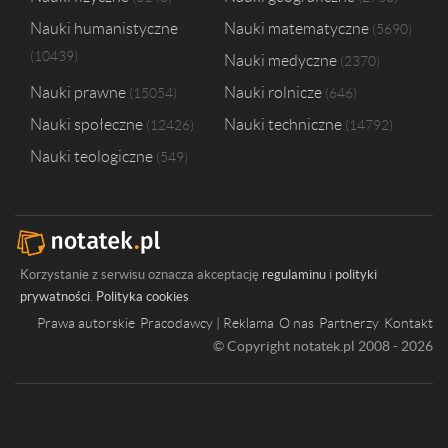
Nauki humanistyczne
Nauki matematyczne
5690
10439
Nauki medyczne
2370
Nauki prawne
Nauki rolnicze
15054
646
Nauki społeczne
Nauki techniczne
12426
14792
Nauki teologiczne
549
Korzystanie z serwisu oznacza akceptację
regulaminu
i
polityki
prywatności
.
Polityka cookies
Prawa autorskie
Pracodawcy | Reklama
O nas
Partnerzy
Kontakt
© Copyright notatek.pl 2008 - 2026