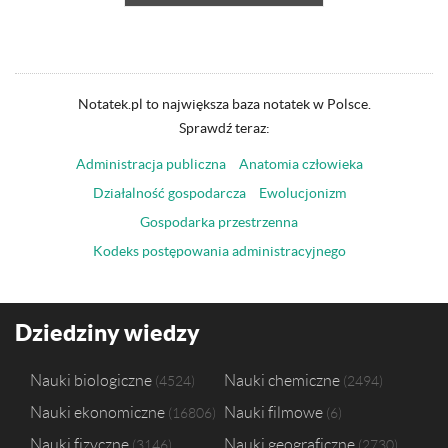
Notatek.pl to największa baza notatek w Polsce.
Sprawdź teraz:
Administracja publiczna
Anatomia człowieka
Działalność gospodarcza
Ewolucjonizm
Gospodarka przestrzenna
Kodeks postępowania administracyjnego
Dziedziny wiedzy
Nauki biologiczne
Nauki chemiczne
4524
2494
Nauki ekonomiczne
Nauki filmowe
16806
6
Nauki fizyczne
Nauki geograficzne
3146
2730