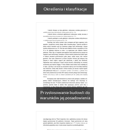
Określenia i klasyfikacje
Przystosowanie budowli do
warunków jej posadowienia