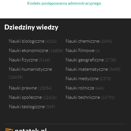
Kodeks postępowania administracyjnego
Dziedziny wiedzy
Nauki biologiczne
Nauki chemiczne
4524
2494
Nauki ekonomiczne
Nauki filmowe
16806
6
Nauki fizyczne
Nauki geograficzne
3146
2730
Nauki humanistyczne
Nauki matematyczne
5690
10439
Nauki medyczne
2370
Nauki prawne
Nauki rolnicze
15054
646
Nauki społeczne
Nauki techniczne
12426
14792
Nauki teologiczne
549