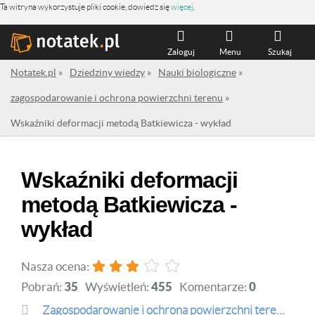
Ta witryna wykorzystuje pliki cookie, dowiedz się
więcej
.
Zaloguj
Menu
Szukaj
Notatek.pl
»
Dziedziny wiedzy
»
Nauki biologiczne
»
zagospodarowanie i ochrona powierzchni terenu
»
Wskaźniki deformacji metodą Batkiewicza - wykład
Wskaźniki deformacji
metodą Batkiewicza -
wykład
Nasza ocena:
Pobrań:
35
Wyświetleń:
455
Komentarze:
0
zagospodarowanie i ochrona powierzchni terenu