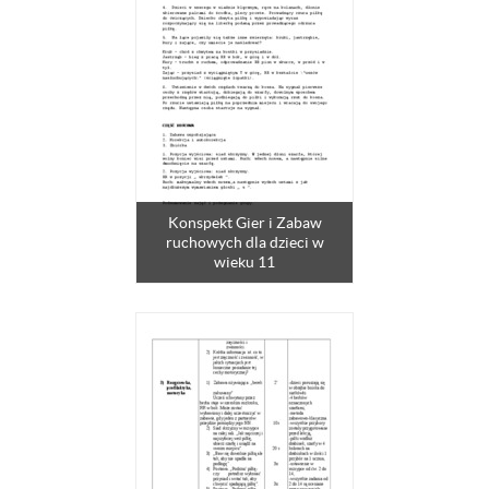
Konspekt Gier i Zabaw
ruchowych dla dzieci w
wieku 11