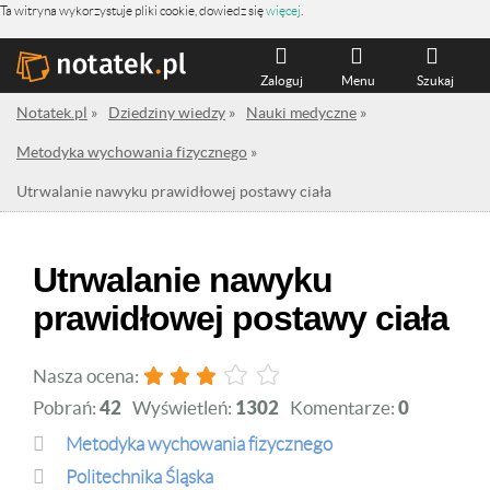
Ta witryna wykorzystuje pliki cookie, dowiedz się
więcej
.
Zaloguj
Menu
Szukaj
Notatek.pl
»
Dziedziny wiedzy
»
Nauki medyczne
»
Metodyka wychowania fizycznego
»
Utrwalanie nawyku prawidłowej postawy ciała
Utrwalanie nawyku
prawidłowej postawy ciała
Nasza ocena:
Pobrań:
42
Wyświetleń:
1302
Komentarze:
0
Metodyka wychowania fizycznego
Politechnika Śląska