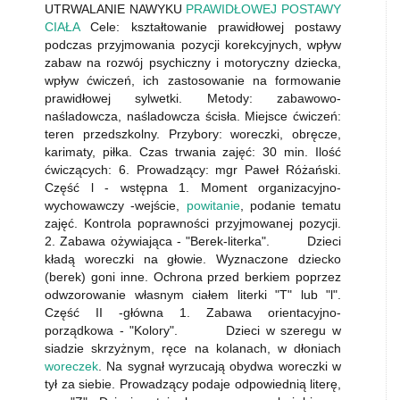
UTRWALANIE NAWYKU
PRAWIDŁOWEJ POSTAWY
CIAŁA
Cele: kształtowanie prawidłowej postawy
podczas przyjmowania pozycji korekcyjnych, wpływ
zabaw na rozwój psychiczny i motoryczny dziecka,
wpływ ćwiczeń, ich zastosowanie na formowanie
prawidłowej sylwetki. Metody: zabawowo-
naśladowcza, naśladowcza ścisła. Miejsce ćwiczeń:
teren przedszkolny. Przybory: woreczki, obręcze,
karimaty, piłka. Czas trwania zajęć: 30 min. Ilość
ćwiczących: 6. Prowadzący: mgr Paweł Różański.
Część l - wstępna 1. Moment organizacyjno-
wychowawczy -wejście,
powitanie
, podanie tematu
zajęć. Kontrola poprawności przyjmowanej pozycji.
2. Zabawa ożywiająca - "Berek-literka". Dzieci
kładą woreczki na głowie. Wyznaczone dziecko
(berek) goni inne. Ochrona przed berkiem poprzez
odwzorowanie własnym ciałem literki "T" lub "l".
Część II -główna 1. Zabawa orientacyjno-
porządkowa - "Kolory". Dzieci w szeregu w
siadzie skrzyżnym, ręce na kolanach, w dłoniach
woreczek
. Na sygnał wyrzucają obydwa woreczki w
tył za siebie. Prowadzący podaje odpowiednią literę,