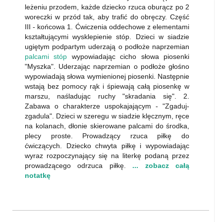
leżeniu przodem, każde dziecko rzuca oburącz po 2
woreczki w przód tak, aby trafić do obręczy. Część
III - końcowa 1. Ćwiczenia oddechowe z elementami
kształtującymi wysklepienie stóp. Dzieci w siadzie
ugiętym podpartym uderzają o podłoże naprzemian
palcami stóp
wypowiadając cicho słowa piosenki
"Myszka". Uderzając naprzemian o podłoże głośno
wypowiadają słowa wymienionej piosenki. Następnie
wstają bez pomocy rąk i śpiewają całą piosenkę w
marszu, naśladując ruchy "skradania się". 2.
Zabawa o charakterze uspokajającym - "Zgaduj-
zgadula". Dzieci w szeregu w siadzie klęcznym, ręce
na kolanach, dłonie skierowane palcami do środka,
plecy proste. Prowadzący rzuca piłkę do
ćwiczących. Dziecko chwyta piłkę i wypowiadając
wyraz rozpoczynający się na literkę podaną przez
prowadzącego odrzuca piłkę.
... zobacz całą
notatkę