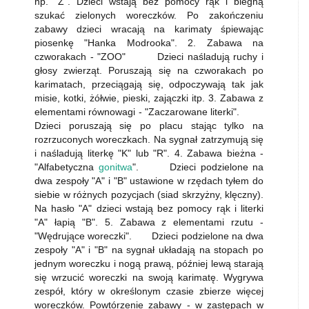
np. "Z". Dzieci wstają bez pomocy rąk i biegną
szukać zielonych woreczków. Po zakończeniu
zabawy dzieci wracają na karimaty śpiewając
piosenkę "Hanka Modrooka". 2. Zabawa na
czworakach - "ZOO" Dzieci naśladują ruchy i
głosy zwierząt. Poruszają się na czworakach po
karimatach, przeciągają się, odpoczywają tak jak
misie, kotki, żółwie, pieski, zajączki itp. 3. Zabawa z
elementami równowagi - "Zaczarowane literki".
Dzieci poruszają się po placu stając tylko na
rozrzuconych woreczkach. Na sygnał zatrzymują się
i naśladują literkę "K" lub "R". 4. Zabawa bieżna -
"Alfabetyczna
gonitwa
". Dzieci podzielone na
dwa zespoły "A" i "B" ustawione w rzędach tyłem do
siebie w różnych pozycjach (siad skrzyżny, klęczny).
Na hasło "A" dzieci wstają bez pomocy rąk i literki
"A" łapią "B". 5. Zabawa z elementami rzutu -
"Wędrujące woreczki". Dzieci podzielone na dwa
zespoły "A" i "B" na sygnał układają na stopach po
jednym woreczku i nogą prawą, później lewą starają
się wrzucić woreczki na swoją karimatę. Wygrywa
zespół, który w określonym czasie zbierze więcej
woreczków. Powtórzenie zabawy - w zastępach w