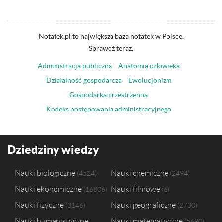
Notatek.pl to największa baza notatek w Polsce.
Sprawdź teraz:
Administracja publiczna
Anatomia człowieka
Działalność gospodarcza
Ewolucjonizm
Gospodarka przestrzenna
Kodeks postępowania administracyjnego
Dziedziny wiedzy
Nauki biologiczne
Nauki chemiczne
4524
2494
Nauki ekonomiczne
Nauki filmowe
16806
6
Nauki fizyczne
Nauki geograficzne
3146
2730
Nauki humanistyczne
Nauki matematyczne
5690