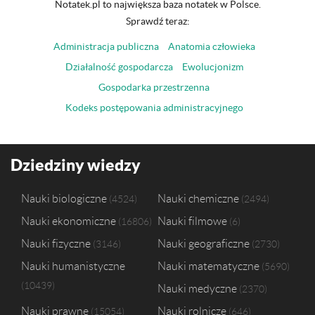
Notatek.pl to największa baza notatek w Polsce.
Sprawdź teraz:
Administracja publiczna
Anatomia człowieka
Działalność gospodarcza
Ewolucjonizm
Gospodarka przestrzenna
Kodeks postępowania administracyjnego
Dziedziny wiedzy
Nauki biologiczne
Nauki chemiczne
4524
2494
Nauki ekonomiczne
Nauki filmowe
16806
6
Nauki fizyczne
Nauki geograficzne
3146
2730
Nauki humanistyczne
Nauki matematyczne
5690
10439
Nauki medyczne
2370
Nauki prawne
Nauki rolnicze
15054
646