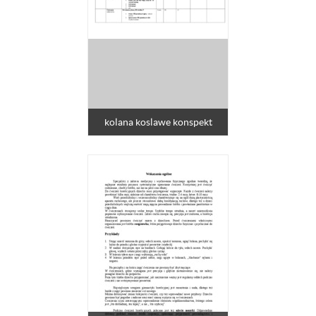
kolana koslawe konspekt