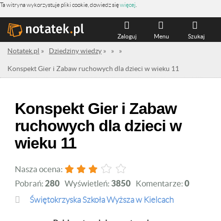
Ta witryna wykorzystuje pliki cookie, dowiedz się
więcej
.
Zaloguj
Menu
Szukaj
Notatek.pl
»
Dziedziny wiedzy
»
»
»
Konspekt Gier i Zabaw ruchowych dla dzieci w wieku 11
Konspekt Gier i Zabaw
ruchowych dla dzieci w
wieku 11
Nasza ocena:
Pobrań:
280
Wyświetleń:
3850
Komentarze:
0
Świętokrzyska Szkoła Wyższa w Kielcach