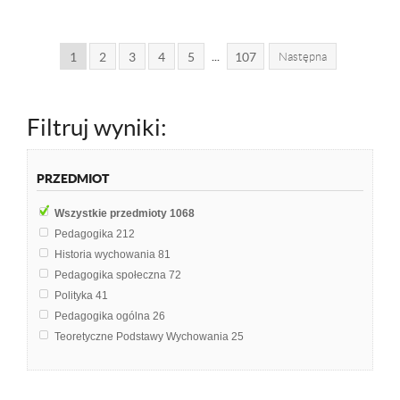
...
1
2
3
4
5
107
Następna
Filtruj wyniki:
PRZEDMIOT
Wszystkie przedmioty
1068
Pedagogika
212
Historia wychowania
81
Pedagogika społeczna
72
Polityka
41
Pedagogika ogólna
26
Teoretyczne Podstawy Wychowania
25
Socjologia
19
Filozofia
17
Pedagogika porównawcza
15