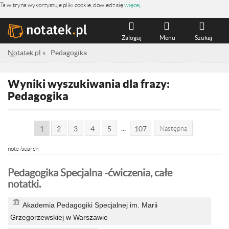
Ta witryna wykorzystuje pliki cookie, dowiedz się
więcej
.
Zaloguj
Menu
Szukaj
Notatek.pl
»
Pedagogika
Wyniki wyszukiwania dla frazy:
Pedagogika
...
1
2
3
4
5
107
Następna
note /search
Pedagogika Specjalna -ćwiczenia, całe
notatki.
Akademia Pedagogiki Specjalnej im. Marii
Grzegorzewskiej w Warszawie