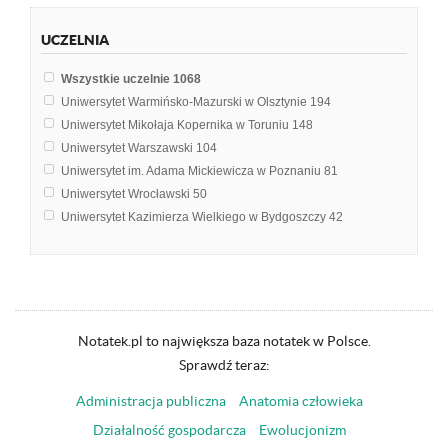
Teoria wychowania
15
UCZELNIA
Doktryny pedagogiczne
14
Filozoficzne podstawy pedagogiki
14
Wszystkie uczelnie
1068
Pedagogika kultury
14
Uniwersytet Warmińsko-Mazurski w Olsztynie
194
Wprowadzenie do pedagogiki
13
Uniwersytet Mikołaja Kopernika w Toruniu
148
Współczesne kierunki pedagogiki
13
Uniwersytet Warszawski
104
Psychologia ogólna
12
Uniwersytet im. Adama Mickiewicza w Poznaniu
81
Metodyka pracy resocjalizacyjnej
11
Uniwersytet Wrocławski
50
Historia myśli pedagogicznej
10
Uniwersytet Kazimierza Wielkiego w Bydgoszczy
42
Pedagogika czasu wolnego
9
Uniwersytet Jana Kochanowskiego w Kielcach
39
Teoretyczne podstawy kształcenia
9
Uniwersytet Łódzki
36
Andragogika
8
Uniwersytet Marii Curie-Skłodowskiej w Lublinie
35
Pedagogika resocjalizacyjna
8
Uniwersytet Ekonomiczny w Krakowie
21
Etyka
7
Uniwersytet Śląski w Katowicach
21
Notatek.pl to największa baza notatek w Polsce.
Biomedyczne podstawy rozwoju i wychowania
6
Uniwersytet Zielonogórski
17
Sprawdź teraz:
Diagnostyka pedagogiczna
6
Uniwersytet Jagielloński w Krakowie
14
Dydaktyka
6
Administracja publiczna
Anatomia człowieka
Uniwersytet Kardynała Stefana Wyszyńskiego w Warszawie
14
Historia
6
Uniwersytet Gdański
13
Działalność gospodarcza
Ewolucjonizm
Historia pedagogiki społecznej
6
Uniwersytet Rzeszowski
13