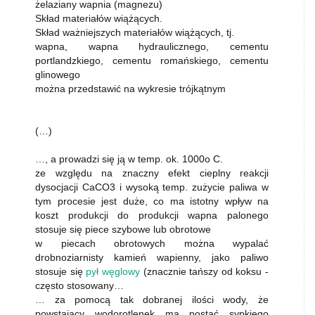
żelaziany wapnia (magnezu)
Skład materiałów wiążących.
Skład ważniejszych materiałów wiążących, tj.
wapna, wapna hydraulicznego, cementu
portlandzkiego, cementu romańskiego, cementu
glinowego
można przedstawić na wykresie trójkątnym
(…)
…, a prowadzi się ją w temp. ok. 1000o C.
ze względu na znaczny efekt cieplny reakcji
dysocjacji CaCO3 i wysoką temp. zużycie paliwa w
tym procesie jest duże, co ma istotny wpływ na
koszt produkcji do produkcji wapna palonego
stosuje się piece szybowe lub obrotowe
w piecach obrotowych można wypalać
drobnoziarnisty kamień wapienny, jako paliwo
stosuje się
pył węglowy
(znacznie tańszy od koksu -
często stosowany…
… za pomocą tak dobranej ilości wody, że
powstający wodorotlenek ma postać sypkiego