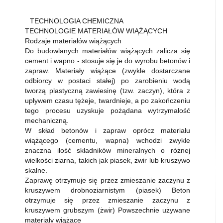
TECHNOLOGIA CHEMICZNA
TECHNOLOGIE MATERIAŁÓW WIĄŻĄCYCH
Rodzaje materiałów wiążących
Do budowlanych materiałów wiążących zalicza się
cement i wapno - stosuje się je do wyrobu betonów i
zapraw. Materiały wiążące (zwykle dostarczane
odbiorcy w postaci stałej) po zarobieniu wodą
tworzą plastyczną zawiesinę (tzw. zaczyn), która z
upływem czasu tężeje, twardnieje, a po zakończeniu
tego procesu uzyskuje pożądana wytrzymałość
mechaniczną.
W skład betonów i zapraw oprócz materiału
wiążącego (cementu, wapna) wchodzi zwykle
znaczna ilość składników mineralnych o różnej
wielkości ziarna, takich jak piasek, żwir lub kruszywo
skalne.
Zaprawę otrzymuje się przez zmieszanie zaczynu z
kruszywem drobnoziarnistym (piasek) Beton
otrzymuje się przez zmieszanie zaczynu z
kruszywem grubszym (żwir) Powszechnie używane
materiały wiążące