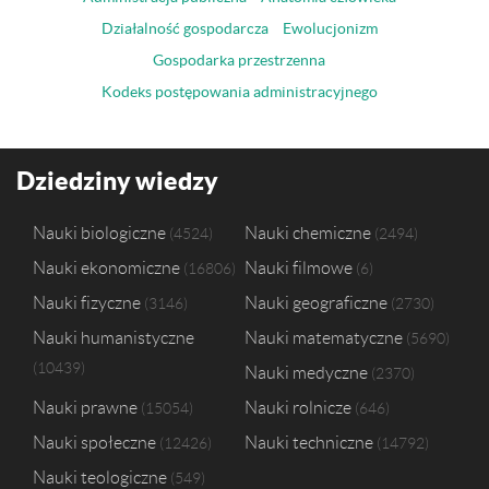
Działalność gospodarcza
Ewolucjonizm
Gospodarka przestrzenna
Kodeks postępowania administracyjnego
Dziedziny wiedzy
Nauki biologiczne
Nauki chemiczne
4524
2494
Nauki ekonomiczne
Nauki filmowe
16806
6
Nauki fizyczne
Nauki geograficzne
3146
2730
Nauki humanistyczne
Nauki matematyczne
5690
10439
Nauki medyczne
2370
Nauki prawne
Nauki rolnicze
15054
646
Nauki społeczne
Nauki techniczne
12426
14792
Nauki teologiczne
549