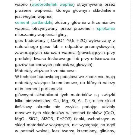
wapno (
wodorotlenek wapnia
) otrzymywane przez
prażenie wapienia, którego głównym składnikiem
jest węglan wapnia;
cement portlandzki
, złożony głównie z krzemianów
wapnia, otrzymywany przez prażenie i
spiekanie
mieszaniny wapienia i gliny;
gips budowlany ( CaSO4 *0,5 H2O) wytwarzany z
naturalnego gipsu lub z odpadów przemysłowych,
zawierających siarczan wapnia (powstających przy
produkcji kwasu fosforowego lub przy odsiarczaniu
gazów kominowych palenisk węglowych)
Materiały wiążące krzemianowe
W technice budowlanej podstawowe znaczenie mają
materiały wiążące krzemianowe, do których należy
m.in. cement portlandzki.
głównymi składnikami tych materiałów są związki
kilku pierwiastków: Ca, Mg, Si, Al, Fe, a ich skład
ilościowy określa się zwykle podając udziały
masowe tych składników w postaci tlenków (CaO,
MgO, SiO2, Al2O3, Fe2O3) tlenki, wchodzące w
skład materiałów wiążących, nie występują na ogół
w postaci wolnej, lecz tworzą krzemiany, gliniany,