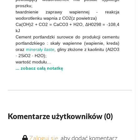
proszku;
twardnienie zaprawy wapiennej - reakcja
wodorotlenku wapnia z CO2(z powietrza)
Ca(OH)2 + CO2 = CaCO3 + H2O, ΔH0298 = -108,4
kJ
Cement portlandzki surowce do produkcji cementu
portlandzkiego : skały wapienne (wapienie, kreda)
oraz
minerały ilaste
, gliny złożone z kaolinitu (Al2O3
· 2SiO2 · H2O);
wartość modułu…
... zobacz całą notatkę
Komentarze użytkowników (
0
)
Zaloguj się
, aby dodać komentarz