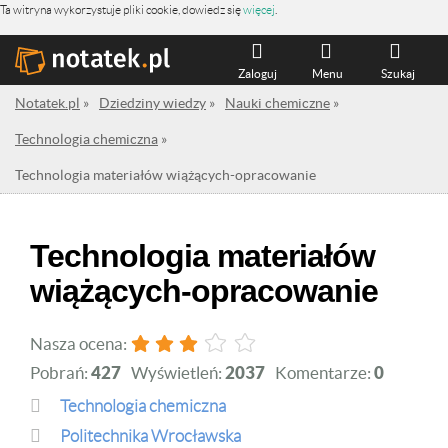
Ta witryna wykorzystuje pliki cookie, dowiedz się
więcej
.
Zaloguj
Menu
Szukaj
Notatek.pl
»
Dziedziny wiedzy
»
Nauki chemiczne
»
Technologia chemiczna
»
Technologia materiałów wiążących-opracowanie
Technologia materiałów
wiążących-opracowanie
Nasza ocena:
Pobrań:
427
Wyświetleń:
2037
Komentarze:
0
Technologia chemiczna
Politechnika Wrocławska