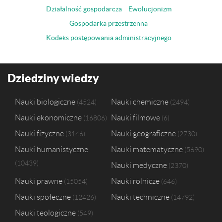
Działalność gospodarcza
Ewolucjonizm
Gospodarka przestrzenna
Kodeks postępowania administracyjnego
Dziedziny wiedzy
Nauki biologiczne
Nauki chemiczne
4524
2494
Nauki ekonomiczne
Nauki filmowe
16806
6
Nauki fizyczne
Nauki geograficzne
3146
2730
Nauki humanistyczne
Nauki matematyczne
5690
10439
Nauki medyczne
2370
Nauki prawne
Nauki rolnicze
15054
646
Nauki społeczne
Nauki techniczne
12426
14792
Nauki teologiczne
549