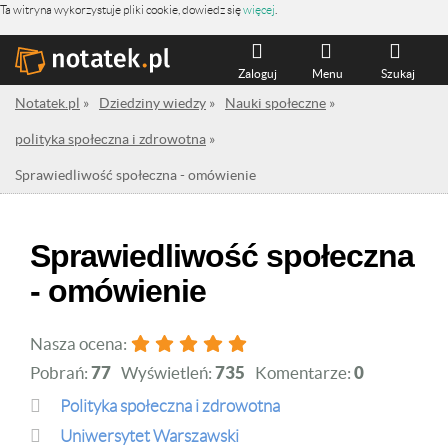
Ta witryna wykorzystuje pliki cookie, dowiedz się
więcej
.
Zaloguj
Menu
Szukaj
Notatek.pl
»
Dziedziny wiedzy
»
Nauki społeczne
»
polityka społeczna i zdrowotna
»
Sprawiedliwość społeczna - omówienie
Sprawiedliwość społeczna
- omówienie
Nasza ocena:
Pobrań:
77
Wyświetleń:
735
Komentarze:
0
polityka społeczna i zdrowotna
Uniwersytet Warszawski