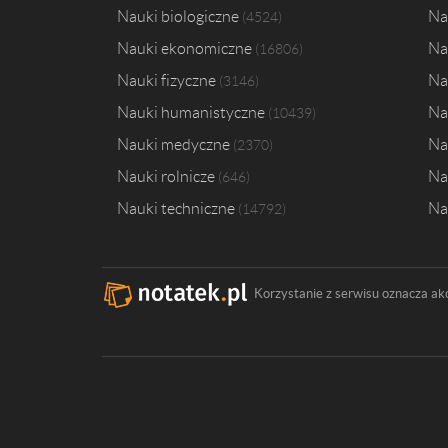
Nauki biologiczne
Na
4524
Nauki ekonomiczne
Na
16806
Nauki fizyczne
Na
3146
Nauki humanistyczne
Na
10439
Nauki medyczne
Na
2370
Nauki rolnicze
Na
646
Nauki techniczne
Na
14792
Korzystanie z serwisu oznacza ak