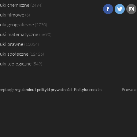
uki chemiczne
2494
uki filmowe
6
uki geograficzne
2730
uki matematyczne
5690
uki prawne
15054
uki społeczne
12426
uki teologiczne
549
Prawa a
ceptację
regulaminu
i
polityki prywatności
.
Polityka cookies