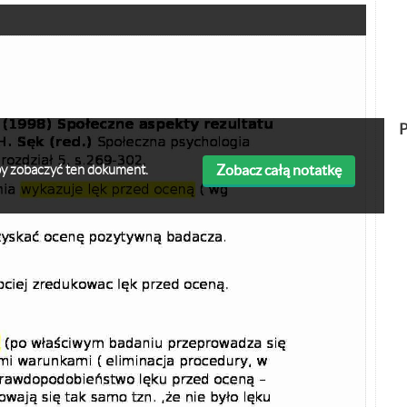
P
Zobacz całą notatkę
 aby zobaczyć ten dokument.