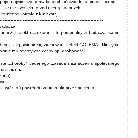
tepuje największe prawdopodobieństwo lęku przed oceną -
. ,że nie było lęku przed oceną badanych.
orzystny kontakt z klinicystą.
-------------------------------------------------------------------
 badacza.
 inaczej: efekt oczekiwań interpersonalnych badacza; samo
nej, jak powinna się zachować. - efekt GOLEMA - klinicysta
ypisuje mu negatywne cechy np. osobowości
ostę „choroby” badanego Zasada naznaczenia społecznego
pelschizena,
zena)
two
 wtórna ) powrót do zaburzenia przez pacjenta