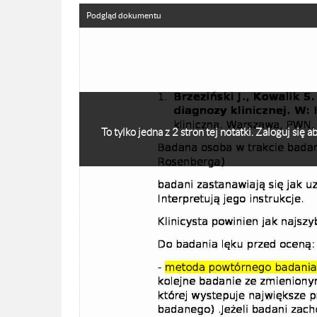
Podgląd dokumentu
To tylko jedna z 2 stron tej notatki. Zaloguj się