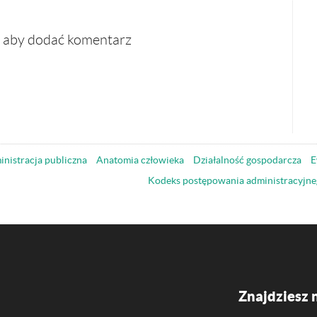
, aby dodać komentarz
nistracja publiczna
Anatomia człowieka
Działalność gospodarcza
E
Kodeks postępowania administracyjne
Znajdziesz 