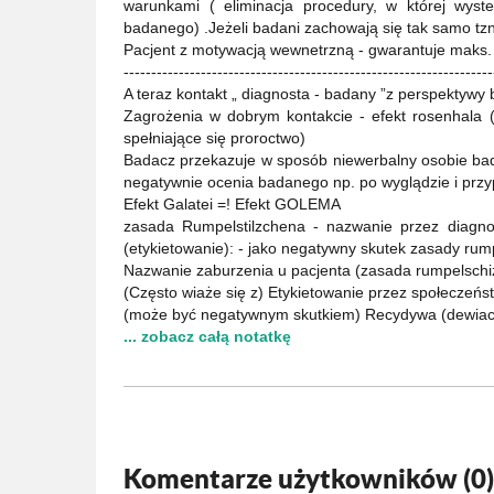
warunkami ( eliminacja procedury, w której wys
badanego) .Jeżeli badani zachowają się tak samo tzn
Pacjent z motywacją wewnetrzną - gwarantuje maks. k
-------------------------------------------------------------------
A teraz kontakt „ diagnosta - badany ”z perspektywy
Zagrożenia w dobrym kontakcie - efekt rosenhala (
spełniające się proroctwo)
Badacz przekazuje w sposób niewerbalny osobie bada
negatywnie ocenia badanego np. po wyglądzie i prz
Efekt Galatei =! Efekt GOLEMA
zasada Rumpelstilzchena - nazwanie przez diagn
(etykietowanie): - jako negatywny skutek zasady rum
Nazwanie zaburzenia u pacjenta (zasada rumpelschi
(Często wiaże się z) Etykietowanie przez społeczeńs
(może być negatywnym skutkiem) Recydywa (dewiacja
... zobacz całą notatkę
Komentarze użytkowników (
0
)