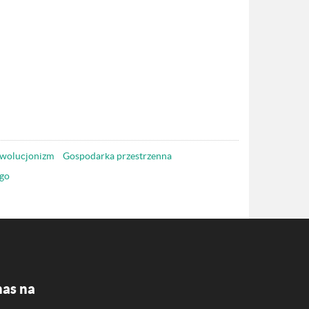
wolucjonizm
Gospodarka przestrzenna
go
nas na