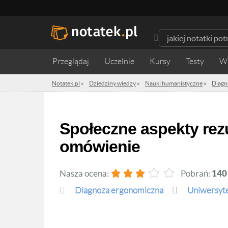
Przeglądaj
Uczelnie
Kursy
Testy
W
Notatek.pl
»
Dziedziny wiedzy
»
Nauki humanistyczne
»
Diagn
Społeczne aspekty rezultatu diagnozy klinicznej -
omówienie
Nasza ocena:
Pobrań:
140
Diagnoza ergonomiczna
Uniwersyt