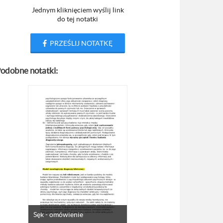
Jednym kliknięciem wyślij link
do tej notatki
PRZEŚLIJ NOTATKĘ
odobne notatki:
Sęk - omówienie