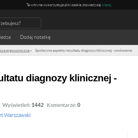
Ta witryna wykorzystuje pliki cookie, dowiedz się
więcej
.
iedza
oza ergonomiczna
»
Społeczne aspekty rezultatu diagnozy klinicznej - omówienie
Wyświetleń:
1442
Komentarze:
0
et Warszawski