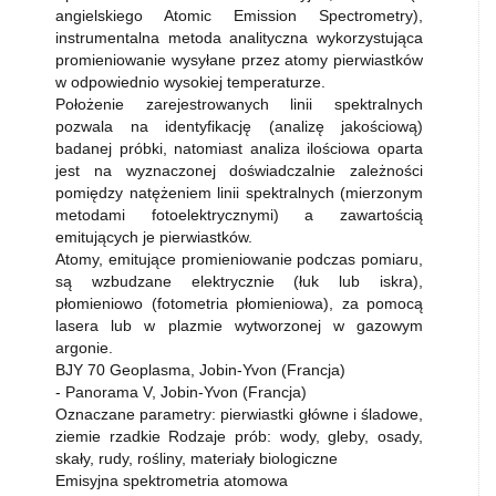
angielskiego Atomic Emission Spectrometry),
instrumentalna metoda analityczna wykorzystująca
promieniowanie wysyłane przez atomy pierwiastków
w odpowiednio wysokiej temperaturze.
Położenie zarejestrowanych linii spektralnych
pozwala na identyfikację (analizę jakościową)
badanej próbki, natomiast analiza ilościowa oparta
jest na wyznaczonej doświadczalnie zależności
pomiędzy natężeniem linii spektralnych (mierzonym
metodami fotoelektrycznymi) a zawartością
emitujących je pierwiastków.
Atomy, emitujące promieniowanie podczas pomiaru,
są wzbudzane elektrycznie (łuk lub iskra),
płomieniowo (fotometria płomieniowa), za pomocą
lasera lub w plazmie wytworzonej w gazowym
argonie.
BJY 70 Geoplasma, Jobin-Yvon (Francja)
- Panorama V, Jobin-Yvon (Francja)
Oznaczane parametry: pierwiastki główne i śladowe,
ziemie rzadkie Rodzaje prób: wody, gleby, osady,
skały, rudy, rośliny, materiały biologiczne
Emisyjna spektrometria atomowa