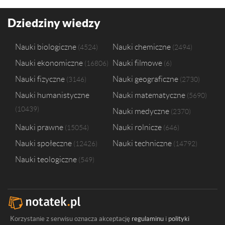
Dziedziny wiedzy
Nauki biologiczne
Nauki chemiczne
4524
2494
Nauki ekonomiczne
Nauki filmowe
16806
6
Nauki fizyczne
Nauki geograficzne
3146
2730
Nauki humanistyczne
Nauki matematyczne
5690
10439
Nauki medyczne
2370
Nauki prawne
Nauki rolnicze
15054
646
Nauki społeczne
Nauki techniczne
12426
14792
Nauki teologiczne
549
Korzystanie z serwisu oznacza akceptację
regulaminu
i
polityki