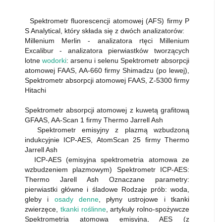
Spektrometr fluorescencji atomowej (AFS) firmy P
S Analytical, który składa się z dwóch analizatorów:
Millenium Merlin - analizatora rtęci Millenium
Excalibur - analizatora pierwiastków tworzących
lotne
wodorki
: arsenu i selenu Spektrometr absorpcji
atomowej FAAS, AA-660 firmy Shimadzu (po lewej),
Spektrometr absorpcji atomowej FAAS, Z-5300 firmy
Hitachi
Spektrometr absorpcji atomowej z kuwetą grafitową
GFAAS, AA-Scan 1 firmy Thermo Jarrell Ash
Spektrometr emisyjny z plazmą wzbudzoną
indukcyjnie ICP-AES, AtomScan 25 firmy Thermo
Jarrell Ash
ICP-AES (emisyjna spektrometria atomowa ze
wzbudzeniem plazmowym) Spektrometr ICP-AES:
Thermo Jarell Ash Oznaczane parametry:
pierwiastki główne i śladowe Rodzaje prób: woda,
gleby i
osady denne
, płyny ustrojowe i tkanki
zwierzęce,
tkanki roślinne
, artykuły rolno-spożywcze
Spektrometria atomowa emisyjna, AES (z