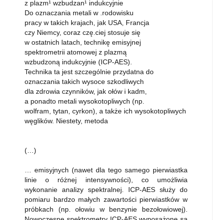
z plazm¹ wzbudzan¹ indukcyjnie
Do oznaczania metali w .rodowisku
pracy w takich krajach, jak USA, Francja
czy Niemcy, coraz czę.ciej stosuje się
w ostatnich latach, technikę emisyjnej
spektrometrii atomowej z plazmą
wzbudzoną indukcyjnie (ICP-AES).
Technika ta jest szczególnie przydatna do
oznaczania takich wysoce szkodliwych
dla zdrowia czynników, jak ołów i kadm,
a ponadto metali wysokotopliwych (np.
wolfram, tytan, cyrkon), a także ich wysokotopliwych
węglików. Niestety, metoda
(…)
… emisyjnych (nawet dla tego samego pierwiastka
linie o różnej intensywności), co umożliwia
wykonanie analizy spektralnej. ICP-AES służy do
pomiaru bardzo małych zawartości pierwiastków w
próbkach (np. ołowiu w benzynie bezołowiowej).
Nowoczesne spektrometry ICP-AES wyposażone są