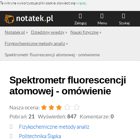
Ta witryna wykorzystuje pliki cookie, dowiedz się
więcej
.
Zaloguj
Menu
Szukaj
Notatek.pl
»
Dziedziny wiedzy
»
Nauki fizyczne
»
Fizykochemiczne metody analiz
»
Spektrometr fluorescencji atomowej - omówienie
Spektrometr fluorescencji
atomowej - omówienie
Nasza ocena:
Pobrań:
21
Wyświetleń:
847
Komentarze:
0
Fizykochemiczne metody analiz
Politechnika Śląska