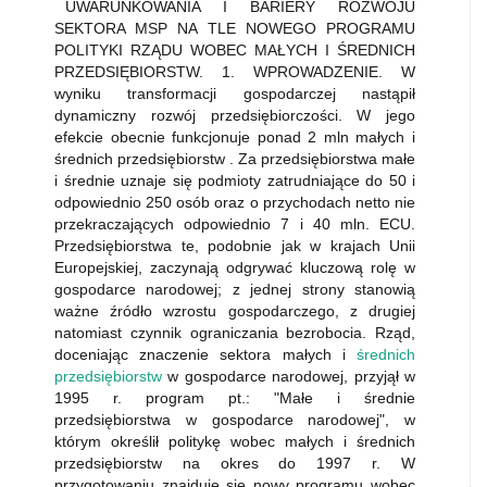
UWARUNKOWANIA I BARIERY ROZWOJU
SEKTORA MSP NA TLE NOWEGO PROGRAMU
POLITYKI RZĄDU WOBEC MAŁYCH I ŚREDNICH
PRZEDSIĘBIORSTW. 1. WPROWADZENIE. W
wyniku transformacji gospodarczej nastąpił
dynamiczny rozwój przedsiębiorczości. W jego
efekcie obecnie funkcjonuje ponad 2 mln małych i
średnich przedsiębiorstw . Za przedsiębiorstwa małe
i średnie uznaje się podmioty zatrudniające do 50 i
odpowiednio 250 osób oraz o przychodach netto nie
przekraczających odpowiednio 7 i 40 mln. ECU.
Przedsiębiorstwa te, podobnie jak w krajach Unii
Europejskiej, zaczynają odgrywać kluczową rolę w
gospodarce narodowej; z jednej strony stanowią
ważne źródło wzrostu gospodarczego, z drugiej
natomiast czynnik ograniczania bezrobocia. Rząd,
doceniając znaczenie sektora małych i
średnich
przedsiębiorstw
w gospodarce narodowej, przyjął w
1995 r. program pt.: "Małe i średnie
przedsiębiorstwa w gospodarce narodowej", w
którym określił politykę wobec małych i średnich
przedsiębiorstw na okres do 1997 r. W
przygotowaniu znajduje się nowy programu wobec