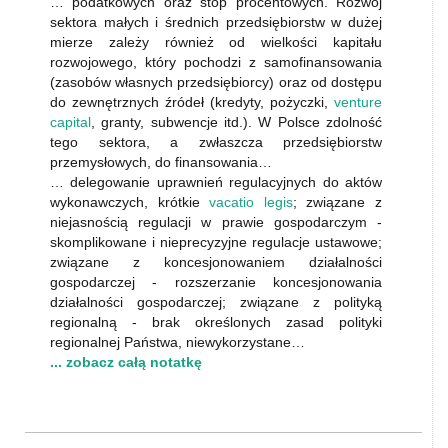
… podatkowych oraz stóp procentowych. Rozwój
sektora małych i średnich przedsiębiorstw w dużej
mierze zależy również od wielkości kapitału
rozwojowego, który pochodzi z samofinansowania
(zasobów własnych przedsiębiorcy) oraz od dostępu
do zewnętrznych źródeł (kredyty, pożyczki,
venture
capital
, granty, subwencje itd.). W Polsce zdolność
tego sektora, a zwłaszcza przedsiębiorstw
przemysłowych, do finansowania…
… delegowanie uprawnień regulacyjnych do aktów
wykonawczych, krótkie
vacatio legis
; związane z
niejasnością regulacji w prawie gospodarczym -
skomplikowane i nieprecyzyjne regulacje ustawowe;
związane z koncesjonowaniem działalności
gospodarczej - rozszerzanie koncesjonowania
działalności gospodarczej; związane z polityką
regionalną - brak określonych zasad polityki
regionalnej Państwa, niewykorzystane…
... zobacz całą notatkę