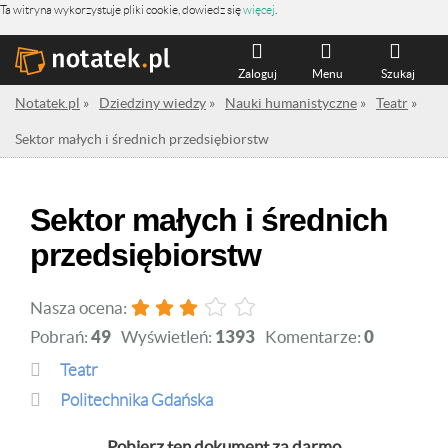
Ta witryna wykorzystuje pliki cookie, dowiedz się
więcej
.
Zaloguj
Menu
Szukaj
Notatek.pl
»
Dziedziny wiedzy
»
Nauki humanistyczne
»
Teatr
»
Sektor małych i średnich przedsiębiorstw
Sektor małych i średnich
przedsiębiorstw
Nasza ocena:
Pobrań:
49
Wyświetleń:
1393
Komentarze:
0
Teatr
Politechnika Gdańska
Pobierz ten dokument za darmo