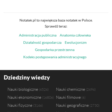
Notatek.pl to największa baza notatek w Polsce.
Sprawdź teraz:
Administracja publiczna
Anatomia człowieka
Działalność gospodarcza
Ewolucjonizm
Gospodarka przestrzenna
Kodeks postępowania administracyjnego
Dziedziny wiedzy
Nauki biologiczne
Nauki chemiczne
4524
2494
Nauki ekonomiczne
Nauki filmowe
16806
6
Nauki fizyczne
Nauki geograficzne
3146
2730