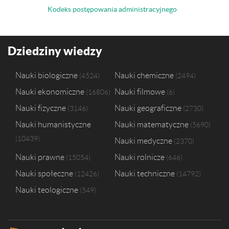
Kodeks postępowania administracyjnego
Dziedziny wiedzy
Nauki biologiczne
Nauki chemiczne
4524
2494
Nauki ekonomiczne
Nauki filmowe
16806
6
Nauki fizyczne
Nauki geograficzne
3146
2730
Nauki humanistyczne
Nauki matematyczne
5690
10439
Nauki medyczne
2370
Nauki prawne
Nauki rolnicze
15054
646
Nauki społeczne
Nauki techniczne
12426
14792
Nauki teologiczne
549