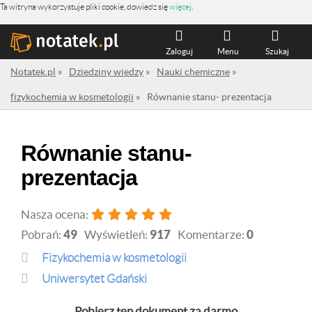
Ta witryna wykorzystuje pliki cookie, dowiedz się
więcej
.
Zaloguj
Menu
Szukaj
Notatek.pl
»
Dziedziny wiedzy
»
Nauki chemiczne
»
fizykochemia w kosmetologii
»
Równanie stanu- prezentacja
Równanie stanu-
prezentacja
Nasza ocena:
Pobrań:
49
Wyświetleń:
917
Komentarze:
0
fizykochemia w kosmetologii
Uniwersytet Gdański
Pobierz ten dokument za darmo