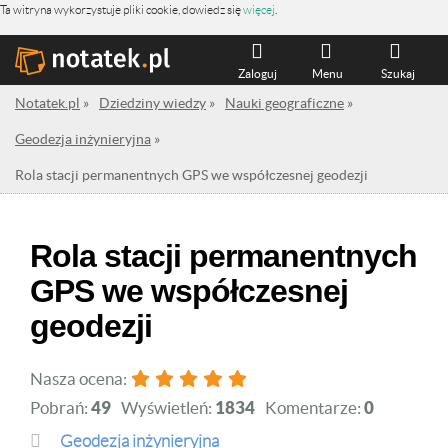
Ta witryna wykorzystuje pliki cookie, dowiedz się
więcej
.
Zaloguj
Menu
Szukaj
Notatek.pl
»
Dziedziny wiedzy
»
Nauki geograficzne
»
Geodezja inżynieryjna
»
Rola stacji permanentnych GPS we współczesnej geodezji
Rola stacji permanentnych
GPS we współczesnej
geodezji
Nasza ocena:
Pobrań:
49
Wyświetleń:
1834
Komentarze:
0
Geodezja inżynieryjna