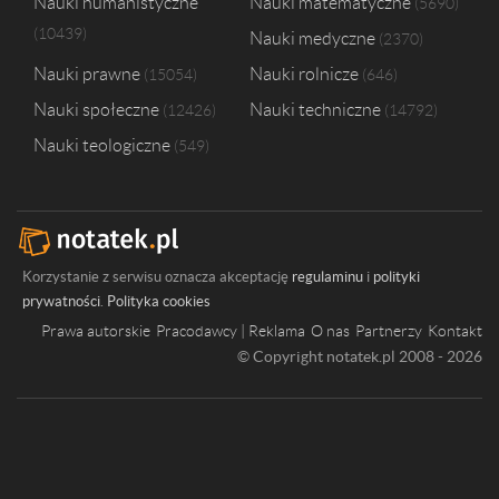
Nauki humanistyczne
Nauki matematyczne
5690
10439
Nauki medyczne
2370
Nauki prawne
Nauki rolnicze
15054
646
Nauki społeczne
Nauki techniczne
12426
14792
Nauki teologiczne
549
Korzystanie z serwisu oznacza akceptację
regulaminu
i
polityki
prywatności
.
Polityka cookies
Prawa autorskie
Pracodawcy | Reklama
O nas
Partnerzy
Kontakt
© Copyright notatek.pl 2008 - 2026