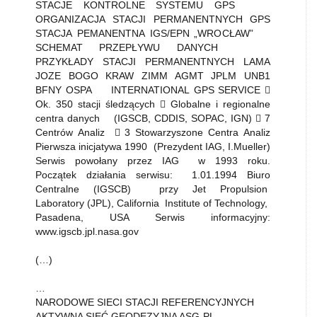
STACJE KONTROLNE SYSTEMU GPS
ORGANIZACJA STACJI PERMANENTNYCH GPS
STACJA PEMANENTNA IGS/EPN „WROCŁAW”
SCHEMAT PRZEPŁYWU DANYCH
PRZYKŁADY STACJI PERMANENTNYCH LAMA
JOZE BOGO KRAW ZIMM AGMT JPLM UNB1
BFNY OSPA INTERNATIONAL GPS SERVICE 
Ok. 350 stacji śledzących  Globalne i regionalne
centra danych (IGSCB, CDDIS, SOPAC, IGN)  7
Centrów Analiz  3 Stowarzyszone Centra Analiz
Pierwsza inicjatywa 1990 (Prezydent IAG, I.Mueller)
Serwis powołany przez IAG w 1993 roku.
Początek działania serwisu: 1.01.1994 Biuro
Centralne (IGSCB) przy Jet Propulsion
Laboratory (JPL), California Institute of Technology,
Pasadena, USA Serwis informacyjny:
www.igscb.jpl.nasa.gov
(…)
…
NARODOWE SIECI STACJI REFERENCYJNYCH
AKTYWNA SIEĆ GEODEZYJNA ASG-PL