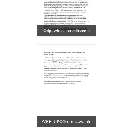
Odpowiedzi na zaliczenie
ASG-EUPOS- opracowanie