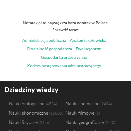
Notatek.pl to największa baza notatek w Polsce.
Sprawdź teraz:
Administracja publiczna
Anatomia człowieka
Działalność gospodarcza
Ewolucjonizm
Gospodarka przestrzenna
Kodeks postępowania administracyjnego
Dziedziny wiedzy
Nauki biologiczne
Nauki chemiczne
4524
2494
Nauki ekonomiczne
Nauki filmowe
16806
6
Nauki fizyczne
Nauki geograficzne
3146
2730