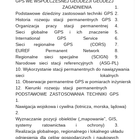
GPS WE WSPÓŁCZESNEJ GEODEZJI GEODEZJ
ZAGADNIENIA 1.
Podstawowe dziedziny zastosowań techniki GPS 2.
Historia rozwoju stacji permanentnych GPS 3.
Organizacja pracy stacji permanentnej 4.
Sieci globalne GPS i ich znaczenie 5.
International GPS Service 6.
Sieci regionalne GPS (CORS) 7.
EUREF Permanent Network 8.
Regionalne sieci specjalne (SCIGN) 9.
Narodowe sieci stacji referencyjnych (ASG-PL)
10. Wykorzystanie stacji permanentnych do nawiązywania
sieci lokalnych
11. Obserwacje permanentne GPS w pomiarach inżynierskich
12. Kierunki rozwoju stacji permanentnych
PODSTAWOWE ZASTOSOWANIA TECHNIKI GPS
1.
Nawigacja wojskowa i cywilna (lotnicza, morska, lądowa)
2.
Wyznaczanie pozycji obiektów („mapowanie”, GIS,
systemy ratownictwa i ochrony) 3.
Realizacja globalnego, regionalnego i lokalnego układu
odniesienia dla celów gospodarczych i naukowych