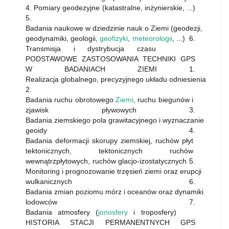
4. Pomiary geodezyjne (katastralne, inżynierskie, ...)
5.
Badania naukowe w dziedzinie nauk o Ziemi (geodezji,
geodynamiki, geologii,
geofizyki
,
meteorologii
, ...) 6.
Transmisja i dystrybucja czasu
PODSTAWOWE ZASTOSOWANIA TECHNIKI GPS
W BADANIACH ZIEMI 1.
Realizacja globalnego, precyzyjnego układu odniesienia
2.
Badania ruchu obrotowego
Ziemi
, ruchu biegunów i
zjawisk pływowych 3.
Badania ziemskiego pola grawitacyjnego i wyznaczanie
geoidy 4.
Badania deformacji skorupy ziemskiej, ruchów płyt
tektonicznych, tektonicznych ruchów
wewnątrzpłytowych, ruchów glacjo-izostatycznych 5.
Monitoring i prognozowanie trzęsień ziemi oraz erupcji
wulkanicznych 6.
Badania zmian poziomu mórz i oceanów oraz dynamiki
lodowców 7.
Badania atmosfery (
jonosfery
i troposfery)
HISTORIA STACJI PERMANENTNYCH GPS