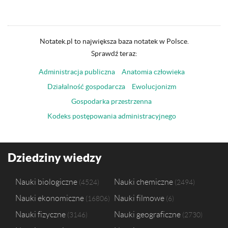
Notatek.pl to największa baza notatek w Polsce.
Sprawdź teraz:
Administracja publiczna
Anatomia człowieka
Działalność gospodarcza
Ewolucjonizm
Gospodarka przestrzenna
Kodeks postępowania administracyjnego
Dziedziny wiedzy
Nauki biologiczne
Nauki chemiczne
4524
2494
Nauki ekonomiczne
Nauki filmowe
16806
6
Nauki fizyczne
Nauki geograficzne
3146
2730