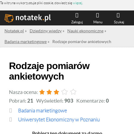
Ta witryna wykorzystuje pliki cookie, dowiedz się
więcej
.
Zaloguj
Menu
Szukaj
Notatek.pl
»
Dziedziny wiedzy
»
Nauki ekonomiczne
»
Badania marketingowe
»
Rodzaje pomiarów ankietowych
Rodzaje pomiarów
ankietowych
Nasza ocena:
Pobrań:
21
Wyświetleń:
903
Komentarze:
0
Badania marketingowe
Uniwersytet Ekonomiczny w Poznaniu
Pobierz ten dokument za darmo