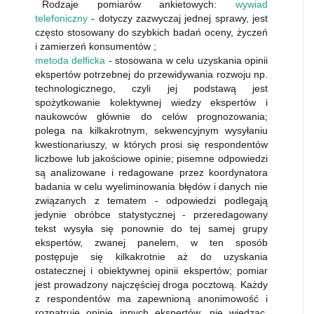
Rodzaje pomiarów ankietowych:
wywiad
telefoniczny
- dotyczy zazwyczaj jednej sprawy, jest
często stosowany do szybkich badań oceny, życzeń
i zamierzeń konsumentów ;
metoda delficka
- stosowana w celu uzyskania opinii
ekspertów potrzebnej do przewidywania rozwoju np.
technologicznego, czyli jej podstawą jest
spożytkowanie kolektywnej wiedzy ekspertów i
naukowców głównie do celów prognozowania;
polega na kilkakrotnym, sekwencyjnym wysyłaniu
kwestionariuszy, w których prosi się respondentów
liczbowe lub jakościowe opinie; pisemne odpowiedzi
są analizowane i redagowane przez koordynatora
badania w celu wyeliminowania błędów i danych nie
związanych z tematem - odpowiedzi podlegają
jedynie obróbce statystycznej - przeredagowany
tekst wysyła się ponownie do tej samej grupy
ekspertów, zwanej panelem, w ten sposób
postępuje się kilkakrotnie aż do uzyskania
ostatecznej i obiektywnej opinii ekspertów; pomiar
jest prowadzony najczęściej droga pocztową. Każdy
z respondentów ma zapewnioną anonimowość i
rozpatruje opinie innych ekspertów, nie wiedząc,