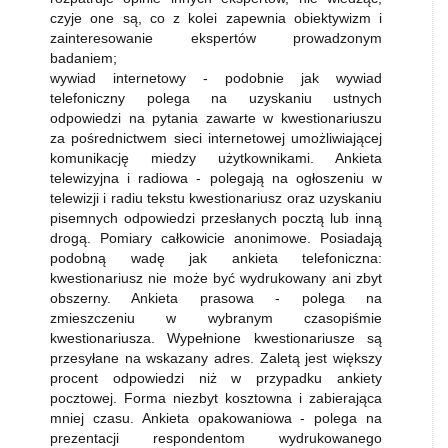
czyje one są, co z kolei zapewnia obiektywizm i
zainteresowanie ekspertów prowadzonym
badaniem;
wywiad internetowy - podobnie jak wywiad
telefoniczny polega na uzyskaniu ustnych
odpowiedzi na pytania zawarte w kwestionariuszu
za pośrednictwem sieci internetowej umożliwiającej
komunikację miedzy użytkownikami. Ankieta
telewizyjna i radiowa - polegają na ogłoszeniu w
telewizji i radiu tekstu kwestionariusz oraz uzyskaniu
pisemnych odpowiedzi przesłanych pocztą lub inną
drogą. Pomiary całkowicie anonimowe. Posiadają
podobną wadę jak ankieta telefoniczna:
kwestionariusz nie może być wydrukowany ani zbyt
obszerny. Ankieta prasowa - polega na
zmieszczeniu w wybranym czasopiśmie
kwestionariusza. Wypełnione kwestionariusze są
przesyłane na wskazany adres. Zaletą jest większy
procent odpowiedzi niż w przypadku ankiety
pocztowej. Forma niezbyt kosztowna i zabierająca
mniej czasu. Ankieta opakowaniowa - polega na
prezentacji respondentom wydrukowanego