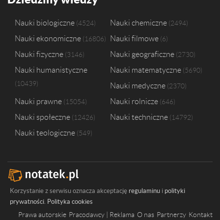
Nauki biologiczne
Nauki chemiczne
4524
2494
Nauki ekonomiczne
Nauki filmowe
16806
6
Nauki fizyczne
Nauki geograficzne
3146
2730
Nauki humanistyczne
Nauki matematyczne
5690
10439
Nauki medyczne
2370
Nauki prawne
Nauki rolnicze
15054
646
Nauki społeczne
Nauki techniczne
12426
14792
Nauki teologiczne
549
Korzystanie z serwisu oznacza akceptację
regulaminu
i
polityki
prywatności
.
Polityka cookies
Prawa autorskie
Pracodawcy | Reklama
O nas
Partnerzy
Kontakt