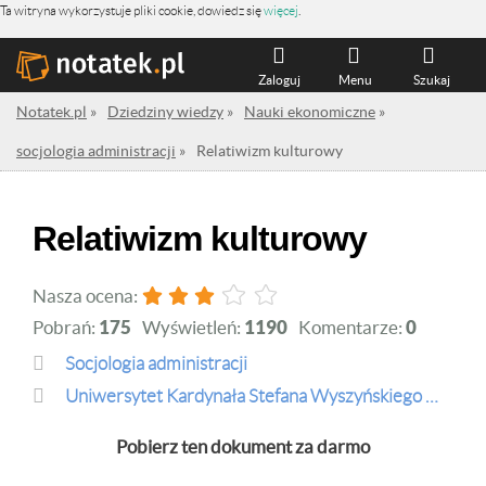
Ta witryna wykorzystuje pliki cookie, dowiedz się
więcej
.
Zaloguj
Menu
Szukaj
Notatek.pl
»
Dziedziny wiedzy
»
Nauki ekonomiczne
»
socjologia administracji
»
Relatiwizm kulturowy
Relatiwizm kulturowy
Nasza ocena:
Pobrań:
175
Wyświetleń:
1190
Komentarze:
0
socjologia administracji
Uniwersytet Kardynała Stefana Wyszyńskiego w Warszawie
Pobierz ten dokument za darmo