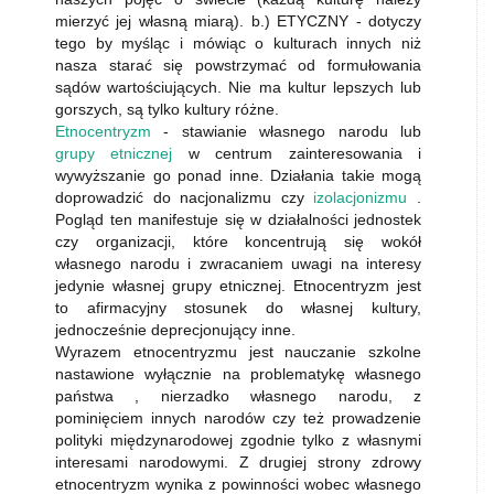
mierzyć jej własną miarą). b.) ETYCZNY - dotyczy
tego by myśląc i mówiąc o kulturach innych niż
nasza starać się powstrzymać od formułowania
sądów wartościujących. Nie ma kultur lepszych lub
gorszych, są tylko kultury różne.
Etnocentryzm
- stawianie własnego narodu lub
grupy etnicznej
w centrum zainteresowania i
wywyższanie go ponad inne. Działania takie mogą
doprowadzić do nacjonalizmu czy
izolacjonizmu
.
Pogląd ten manifestuje się w działalności jednostek
czy organizacji, które koncentrują się wokół
własnego narodu i zwracaniem uwagi na interesy
jedynie własnej grupy etnicznej. Etnocentryzm jest
to afirmacyjny stosunek do własnej kultury,
jednocześnie deprecjonujący inne.
Wyrazem etnocentryzmu jest nauczanie szkolne
nastawione wyłącznie na problematykę własnego
państwa , nierzadko własnego narodu, z
pominięciem innych narodów czy też prowadzenie
polityki międzynarodowej zgodnie tylko z własnymi
interesami narodowymi. Z drugiej strony zdrowy
etnocentryzm wynika z powinności wobec własnego