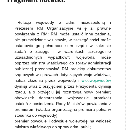
Relacje wojewody z adm. niezespoloną i
Prezesem RM Organizacyjne wi ę zi prawne
powiązania z RM: RM może ustalić inne zadania,
nie przewidziane w ustawie, w szczególności może
ustanowić go pełnomocnikiem rządu w zakresie
zadań o zasięgu i w warunkach „szczególnie
uzasadnionych wypadków”; wojewoda może
poprzez ministra właściwego do spraw administracji
publicznej przedstawiać RM projekty dokumentów
rządowych w sprawach dotyczących woje­ wództwa;
nakaz złożenia przez wojewodę i
wicewojewodów
dymisji wraz z przyjęciem przez Prezydenta dymisji
rządu, a o przyjęciu jej rozstrzyga nowy premier;
obowiązek dostarczania wojewodzie protokołu
ustaleń z posie­dzenia Rady Ministrów; powiązania z
premierem (władza organizacyjna premiera pełna w
stosunku do wojewody):
premier powołuje i odwołuje wojewodę na wniosek
ministra właściwego do spraw adm. publ.;