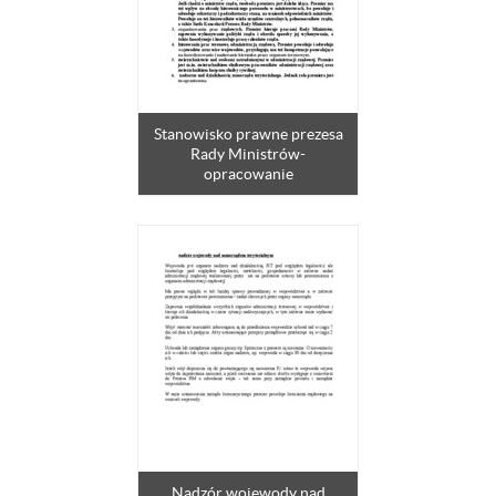
Stanowisko prawne prezesa
Rady Ministrów-
opracowanie
Nadzór wojewody nad