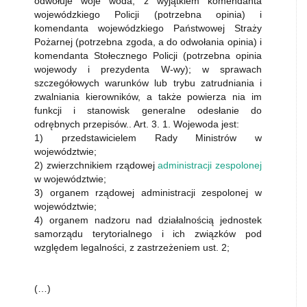
odwołuje woje­ woda, z wyjątkiem komendanta
wojewódzkiego Policji (potrzebna opinia) i
komendanta wojewódzkiego Państwowej Straży
Pożarnej (potrzebna zgoda, a do odwołania opinia) i
komendanta Stołecznego Policji (potrzebna opinia
wojewody i prezydenta W-wy); w sprawach
szczegółowych warunków lub trybu zatrudniania i
zwalniania kierowników, a także powierza nia im
funkcji i stanowisk generalne odesłanie do
odrębnych przepisów.. Art. 3. 1. Wojewoda jest:
1) przedstawicielem Rady Ministrów w
województwie;
2) zwierzchnikiem rządowej
administracji zespolonej
w województwie;
3) organem rządowej administracji zespolonej w
województwie;
4) organem nadzoru nad działalnością jednostek
samorządu terytorialnego i ich związków pod
względem legalności, z zastrzeżeniem ust. 2;
(…)