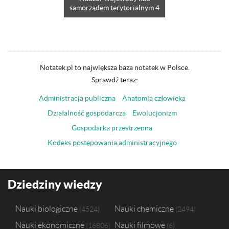
samorządem terytorialnym 4
Notatek.pl to największa baza notatek w Polsce.
Sprawdź teraz:
Administracja publiczna
Anatomia człowieka
Działalność gospodarcza
Ewolucjonizm
Gospodarka przestrzenna
Kodeks postępowania administracyjnego
Dziedziny wiedzy
Nauki biologiczne
Nauki chemiczne
4524
2494
Nauki ekonomiczne
Nauki filmowe
16806
6