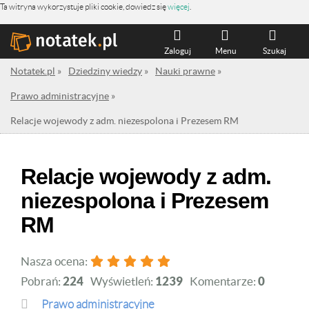
Ta witryna wykorzystuje pliki cookie, dowiedz się
więcej
.
Zaloguj
Menu
Szukaj
Notatek.pl
»
Dziedziny wiedzy
»
Nauki prawne
»
Prawo administracyjne
»
Relacje wojewody z adm. niezespolona i Prezesem RM
Relacje wojewody z adm.
niezespolona i Prezesem
RM
Nasza ocena:
Pobrań:
224
Wyświetleń:
1239
Komentarze:
0
Prawo administracyjne