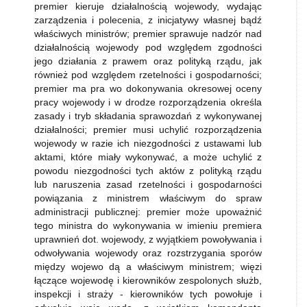
premier kieruje działalnością wojewody, wydając
zarządzenia i polecenia, z inicjatywy własnej bądź
właściwych ministrów; premier sprawuje nadzór nad
działalnością wojewody pod względem zgodności
jego działania z prawem oraz polityką rządu, jak
również pod względem rzetelności i gospodarności;
premier ma pra­ wo dokonywania okresowej oceny
pracy wojewody i w drodze rozporządzenia określa
zasady i tryb składania sprawozdań z wykonywanej
działalności; premier musi uchylić rozporządzenia
wojewody w razie ich niezgodności z ustawami lub
aktami, które miały wykonywać, a może uchylić z
powodu niezgodności tych aktów z polityką rządu
lub naruszenia zasad rzetelności i gospodarności
powiązania z ministrem właściwym do spraw
administracji publicznej: premier może upoważnić
tego ministra do wykonywania w imieniu premiera
uprawnień dot. wojewody, z wyjątkiem powoływania i
odwoływania wojewody oraz rozstrzygania sporów
między wojewo­ dą a właściwym ministrem; więzi
łączące wojewodę i kierowników zespolonych służb,
inspekcji i straży - kierowników tych powołuje i