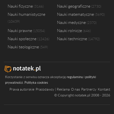
Nauki fizyczne
Nauki geograficzne
3146
2730
Nauki humanistyczne
Nauki matematyczne
5690
10439
Nauki medyczne
2370
Nauki prawne
Nauki rolnicze
15054
646
Nauki społeczne
Nauki techniczne
12426
14792
Nauki teologiczne
549
Korzystanie z serwisu oznacza akceptację
regulaminu
i
polityki
prywatności
.
Polityka cookies
Prawa autorskie
Pracodawcy | Reklama
O nas
Partnerzy
Kontakt
© Copyright notatek.pl 2008 - 2026