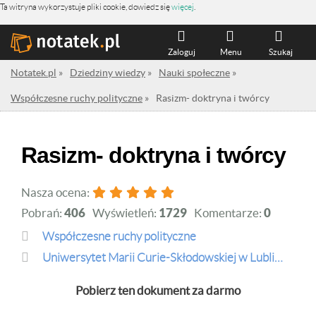
Ta witryna wykorzystuje pliki cookie, dowiedz się
więcej
.
Zaloguj
Menu
Szukaj
Notatek.pl
»
Dziedziny wiedzy
»
Nauki społeczne
»
Współczesne ruchy polityczne
»
Rasizm- doktryna i twórcy
Rasizm- doktryna i twórcy
Nasza ocena:
Pobrań:
406
Wyświetleń:
1729
Komentarze:
0
Współczesne ruchy polityczne
Uniwersytet Marii Curie-Skłodowskiej w Lublinie
Pobierz ten dokument za darmo