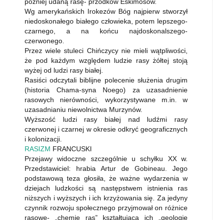
później udaną rasę- przodków Eskimosów.
Wg amerykańskich Irokezów Bóg najpierw stworzył
niedoskonałego białego człowieka, potem lepszego-
czarnego, a na końcu najdoskonalszego-
czerwonego.
Przez wiele stuleci Chińczycy nie mieli wątpliwości,
że pod każdym względem ludzie rasy żółtej stoją
wyżej od ludzi rasy białej.
Rasiści odczytali biblijne polecenie służenia drugim
(historia Chama-syna Noego) za uzasadnienie
rasowych nierówności, wykorzystywane m.in. w
uzasadnianiu niewolnictwa Murzynów.
Wyższość ludzi rasy białej nad ludźmi rasy
czerwonej i czarnej w okresie odkryć geograficznych
i kolonizacji.
RASIZM
FRANCUSKI
Przejawy widoczne szczególnie u schyłku XX w.
Przedstawiciel: hrabia Artur de Gobineau. Jego
podstawową teza głosiła, że ważne wydarzenia w
dziejach ludzkości są następstwem istnienia ras
niższych i wyższych i ich krzyżowania się. Za jedyny
czynnik rozwoju społecznego przyjmował on różnice
rasowe- „chemię ras” kształtującą ich „geologię