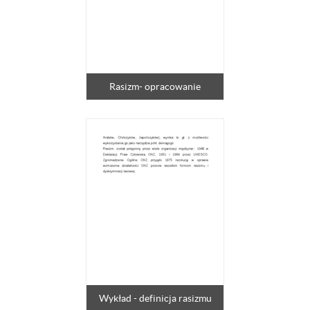
Rasizm- opracowanie
Wykład - definicja rasizmu