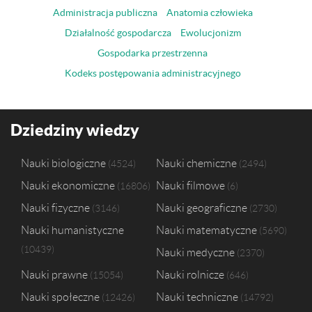
Administracja publiczna
Anatomia człowieka
Działalność gospodarcza
Ewolucjonizm
Gospodarka przestrzenna
Kodeks postępowania administracyjnego
Dziedziny wiedzy
Nauki biologiczne
Nauki chemiczne
4524
2494
Nauki ekonomiczne
Nauki filmowe
16806
6
Nauki fizyczne
Nauki geograficzne
3146
2730
Nauki humanistyczne
Nauki matematyczne
5690
10439
Nauki medyczne
2370
Nauki prawne
Nauki rolnicze
15054
646
Nauki społeczne
Nauki techniczne
12426
14792