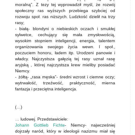
moralną”. Z tezy tej wyprowadził myśl, że rozwój
społeczny ras wyższych przebiega szybciej od
rozwoju społ. ras niższych. Ludzkość dzielił na trzy
rasy;
- białą- blondyni o niebieskich oczach i smukłej
sylwetce, cechujący się mała zmysłowością,
wysokim stopniem inteligencji, energia, talentem
organizowania swojego życia wewn. I społ.,
poczuciem honoru, ładem itp. Urodzeni panowie i
władcy. Najczystsza gałęzią tej rasy uznał rasę
aryjską , której najczystsza krew mieliby posiadać
Niemcy.
- żółtą- „rasa męska”- średni wzrost i ciemne oczy;
wytrwałość, trzeźwość, praktyczność, mierna
fantazja i przeciętna inteligencja.
(…)
… ludowej. Przedstawiciele:
Johann Gottlieb Fichte
- Niemcy- najwcześniej
dojrzały naród, który w ideologii nazizmu miał się