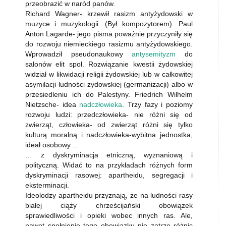
przeobrazić w naród panów.
Richard Wagner- krzewił rasizm antyżydowski w
muzyce i muzykologii. (Był kompozytorem). Paul
Anton Lagarde- jego pisma poważnie przyczyniły się
do rozwoju niemieckiego rasizmu antyżydowskiego.
Wprowadził pseudonaukowy
antysemityzm
do
salonów elit społ. Rozwiązanie kwestii żydowskiej
widział w likwidacji religii żydowskiej lub w całkowitej
asymilacji ludności żydowskiej (germanizacji) albo w
przesiedleniu ich do Palestyny. Friedrich Wilhelm
Nietzsche- idea
nadczłowieka
. Trzy fazy i poziomy
rozwoju ludzi: przedczłowieka- nie różni się od
zwierząt, człowieka- od zwierząt różni się tylko
kulturą moralną i nadczłowieka-wybitna jednostka,
ideał osobowy…
… z dyskryminacja etniczną, wyznaniową i
polityczną. Widać to na przykładach różnych form
dyskryminacji rasowej: apartheidu, segregacji i
eksterminacji.
Ideolodzy apartheidu przyznają, że na ludności rasy
białej ciąży chrześcijański obowiązek
sprawiedliwości i opieki wobec innych ras. Ale,
nawet spełnienie tego obowiązku nie zatrze różnic