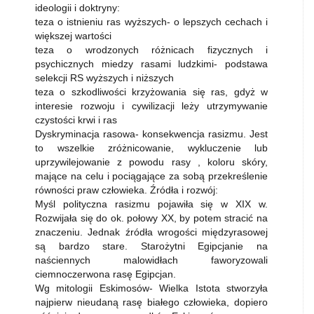
ideologii i doktryny:
teza o istnieniu ras wyższych- o lepszych cechach i
większej wartości
teza o wrodzonych różnicach fizycznych i
psychicznych miedzy rasami ludzkimi- podstawa
selekcji RS wyższych i niższych
teza o szkodliwości krzyżowania się ras, gdyż w
interesie rozwoju i cywilizacji leży utrzymywanie
czystości krwi i ras
Dyskryminacja rasowa- konsekwencja rasizmu. Jest
to wszelkie zróżnicowanie, wykluczenie lub
uprzywilejowanie z powodu rasy , koloru skóry,
mające na celu i pociągające za sobą przekreślenie
równości praw człowieka. Źródła i rozwój:
Myśl polityczna rasizmu pojawiła się w XIX w.
Rozwijała się do ok. połowy XX, by potem stracić na
znaczeniu. Jednak źródła wrogości międzyrasowej
są bardzo stare. Starożytni Egipcjanie na
naściennych malowidłach faworyzowali
ciemnoczerwona rasę Egipcjan.
Wg mitologii Eskimosów- Wielka Istota stworzyła
najpierw nieudaną rasę białego człowieka, dopiero