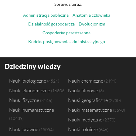
Sprawdź teraz:
Administracja publiczna
Anatomia człowieka
Działalność gospodarcza
Ewolucjonizm
Gospodarka przestrzenna
Kodeks postępowania administracyjnego
Dziedziny wiedzy
Nauki biologiczne
Nauki chemiczne
4524
2494
Nauki ekonomiczne
Nauki filmowe
16806
6
Nauki fizyczne
Nauki geograficzne
3146
2730
Nauki humanistyczne
Nauki matematyczne
5690
10439
Nauki medyczne
2370
Nauki prawne
Nauki rolnicze
15054
646