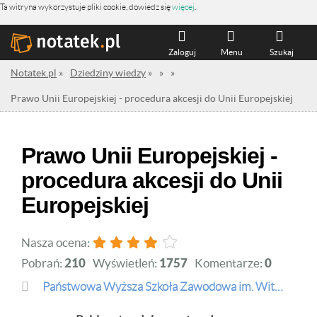
Ta witryna wykorzystuje pliki cookie, dowiedz się
więcej
.
Zaloguj
Menu
Szukaj
Notatek.pl
»
Dziedziny wiedzy
»
»
»
Prawo Unii Europejskiej - procedura akcesji do Unii Europejskiej
Prawo Unii Europejskiej -
procedura akcesji do Unii
Europejskiej
Nasza ocena:
Pobrań:
210
Wyświetleń:
1757
Komentarze:
0
Państwowa Wyższa Szkoła Zawodowa im. Witelona w Legnicy