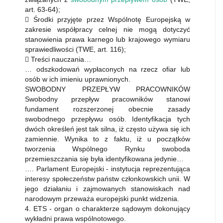
art. 63-64);
 Środki przyjęte przez Wspólnotę Europejską w
zakresie współpracy celnej nie mogą dotyczyć
stanowienia prawa karnego lub krajowego wymiaru
sprawiedliwości (TWE, art. 116);
 Treści nauczania…
… odszkodowań wypłaconych na rzecz ofiar lub
osób w ich imieniu uprawnionych.
SWOBODNY PRZEPŁYW PRACOWNIKÓW
Swobodny przepływ pracowników stanowi
fundament rozszerzonej obecnie zasady
swobodnego przepływu osób. Identyfikacja tych
dwóch określeń jest tak silna, iż często używa się ich
zamiennie. Wynika to z faktu, iż u początków
tworzenia Wspólnego Rynku swoboda
przemieszczania się była identyfikowana jedynie…
…. Parlament Europejski - instytucja reprezentująca
interesy społeczeństw państw członkowskich unii. W
jego działaniu i zajmowanych stanowiskach nad
narodowym przeważa europejski punkt widzenia.
4. ETS - organ o charakterze sądowym dokonujący
wykładni prawa wspólnotowego.