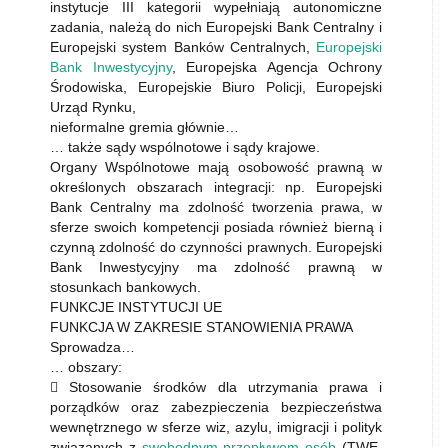
instytucje III kategorii wypełniają autonomiczne
zadania, należą do nich Europejski Bank Centralny i
Europejski system Banków Centralnych,
Europejski
Bank Inwestycyjny
, Europejska Agencja Ochrony
Środowiska, Europejskie Biuro Policji, Europejski
Urząd Rynku,
nieformalne gremia głównie…
… także sądy wspólnotowe i sądy krajowe.
Organy Wspólnotowe mają osobowość prawną w
określonych obszarach integracji: np. Europejski
Bank Centralny ma zdolność tworzenia prawa, w
sferze swoich kompetencji posiada również bierną i
czynną zdolność do czynności prawnych. Europejski
Bank Inwestycyjny ma zdolność prawną w
stosunkach bankowych.
FUNKCJE INSTYTUCJI UE
FUNKCJA W ZAKRESIE STANOWIENIA PRAWA
Sprowadza…
… obszary:
 Stosowanie środków dla utrzymania prawa i
porządków oraz zabezpieczenia bezpieczeństwa
wewnętrznego w sferze wiz, azylu, imigracji i polityk
związanych z
swobodnym przepływem osób
(TWE,