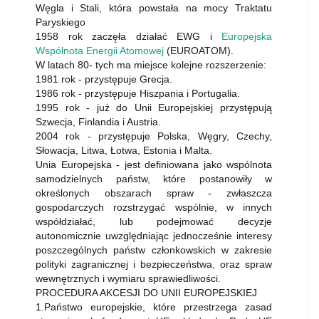
Węgla i Stali, która powstała na mocy Traktatu
Paryskiego
1958 rok zaczęła działać EWG i
Europejska
Wspólnota Energii Atomowej
(EUROATOM).
W latach 80- tych ma miejsce kolejne rozszerzenie:
1981 rok - przystępuje Grecja.
1986 rok - przystępuje Hiszpania i Portugalia.
1995 rok - już do Unii Europejskiej przystępują
Szwecja, Finlandia i Austria.
2004 rok - przystępuje Polska, Węgry, Czechy,
Słowacja, Litwa, Łotwa, Estonia i Malta.
Unia Europejska - jest definiowana jako wspólnota
samodzielnych państw, które postanowiły w
określonych obszarach spraw - zwłaszcza
gospodarczych rozstrzygać wspólnie, w innych
współdziałać, lub podejmować decyzje
autonomicznie uwzględniając jednocześnie interesy
poszczególnych państw członkowskich w zakresie
polityki zagranicznej i bezpieczeństwa, oraz spraw
wewnętrznych i wymiaru sprawiedliwości.
PROCEDURA AKCESJI DO UNII EUROPEJSKIEJ
1.Państwo europejskie, które przestrzega zasad