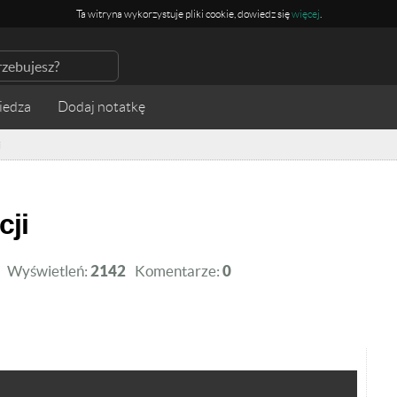
Ta witryna wykorzystuje pliki cookie, dowiedz się
więcej
.
iedza
i
cji
Wyświetleń:
2142
Komentarze:
0