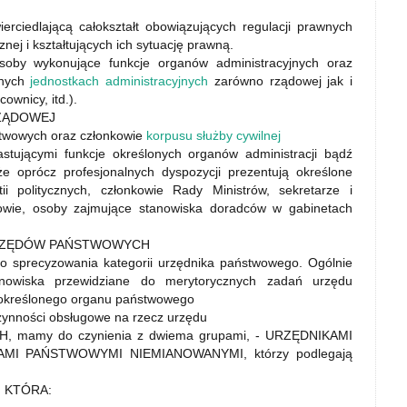
erciedlającą całokształt obowiązujących regulacji prawnych
nej i kształtujących ich sytuację prawną.
 wykonujące funkcje organów administracyjnych oraz
nnych
jednostkach administracyjnych
zarówno rządowej jak i
ownicy, itd.).
RZĄDOWEJ
stwowych oraz członkowie
korpusu służby cywilnej
ującymi funkcje określonych organów administracji bądź
że oprócz profesjonalnych dyspozycji prezentują określone
ii politycznych, członkowie Rady Ministrów, sekretarze i
owie, osoby zajmujące stanowiska doradców w gabinetach
URZĘDÓW PAŃSTWOWYCH
precyzowania kategorii urzędnika państwowego. Ogólnie
nowiska przewidziane do merytorycznych zadań urzędu
 określonego organu państwowego
nności obsługowe na rzecz urzędu
 mamy do czynienia z dwiema grupami, - URZĘDNIKAMI
I PAŃSTWOWYMI NIEMIANOWANYMI, którzy podlegają
 KTÓRA: