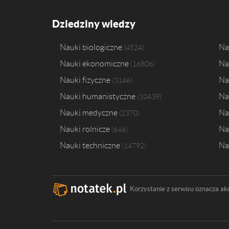
Dziedziny wiedzy
Nauki biologiczne
Na
4524
Nauki ekonomiczne
Na
16806
Nauki fizyczne
Na
3146
Nauki humanistyczne
Na
10439
Nauki medyczne
Na
2370
Nauki rolnicze
Na
646
Nauki techniczne
Na
14792
Korzystanie z serwisu oznacza ak