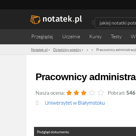
Przeglądaj
Uczelnie
Kursy
Testy
W
Notatek.pl
»
Dziedziny wiedzy
»
»
»
Pracownicy administracj
Pracownicy administra
Nasza ocena:
Pobrań:
546
Uniwersytet w Białymstoku
Podgląd dokumentu