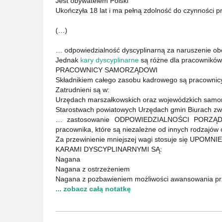
Jest obywatelem Polski
Ukończyła 18 lat i ma pełną zdolność do czynności p
(…)
… odpowiedzialność dyscyplinarną za naruszenie o
Jednak
kary dyscyplinarne
są różne dla pracowników 
PRACOWNICY SAMORZĄDOWI
Składnikiem całego zasobu kadrowego są pracowni
Zatrudnieni są w:
Urzędach marszałkowskich oraz wojewódzkich samor
Starostwach powiatowych Urzędach gmin Biurach z
… zastosowanie ODPOWIEDZIALNOŚCI PORZĄDK
pracownika, które są niezależne od innych rodzajów o
Za przewinienie mniejszej wagi stosuje się UPOMNIE
KARAMI DYSCYPLINARNYMI SĄ:
Nagana
Nagana z ostrzeżeniem
Nagana z pozbawieniem możliwości awansowania prz
... zobacz całą notatkę