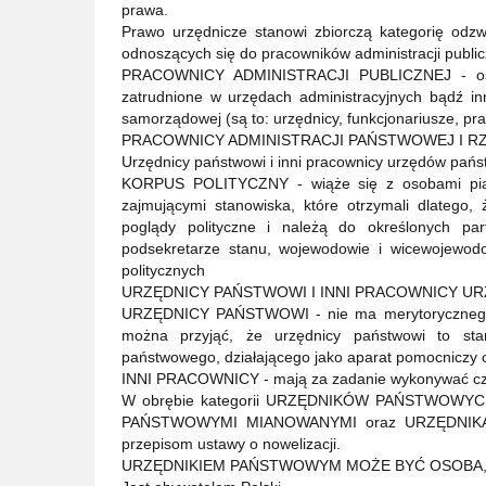
prawa.
Prawo urzędnicze stanowi zbiorczą kategorię odzwi
odnoszących się do pracowników administracji publicz
PRACOWNICY ADMINISTRACJI PUBLICZNEJ - osoby
zatrudnione w urzędach administracyjnych bądź i
samorządowej (są to: urzędnicy, funkcjonariusze, prac
PRACOWNICY ADMINISTRACJI PAŃSTWOWEJ I 
Urzędnicy państwowi i inni pracownicy urzędów pań
KORPUS POLITYCZNY - wiąże się z osobami piast
zajmującymi stanowiska, które otrzymali dlatego, 
poglądy polityczne i należą do określonych part
podsekretarze stanu, wojewodowie i wicewojewod
politycznych
URZĘDNICY PAŃSTWOWI I INNI PRACOWNICY 
URZĘDNICY PAŃSTWOWI - nie ma merytorycznego s
można przyjąć, że urzędnicy państwowi to sta
państwowego, działającego jako aparat pomocniczy
INNI PRACOWNICY - mają za zadanie wykonywać czy
W obrębie kategorii URZĘDNIKÓW PAŃSTWOWYCH,
PAŃSTWOWYMI MIANOWANYMI oraz URZĘDNIKAM
przepisom ustawy o nowelizacji.
URZĘDNIKIEM PAŃSTWOWYM MOŻE BYĆ OSOBA,