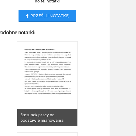
do tej notatki
PRZEŚLIJ NOTATKĘ
odobne notatki:
Stosunek pracy na
podstawie mianowania