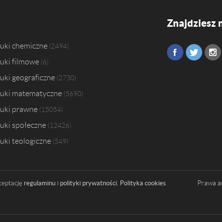
Znajdziesz 
uki chemiczne
2494
uki filmowe
6
uki geograficzne
2730
uki matematyczne
5690
uki prawne
15054
uki społeczne
12426
uki teologiczne
549
Prawa a
ceptację
regulaminu
i
polityki prywatności
.
Polityka cookies