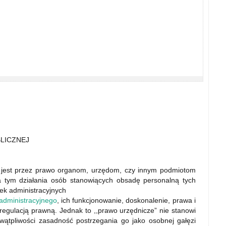
BLICZNEJ
e jest przez prawo organom, urzędom, czy innym podmiotom
za tym działania osób stanowiących obsadę personalną tych
ek administracyjnych
administracyjnego
, ich funkcjonowanie, doskonalenie, prawa i
regulacją prawną. Jednak to ,,prawo urzędnicze” nie stanowi
i wątpliwości zasadność postrzegania go jako osobnej gałęzi