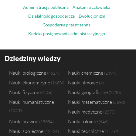
Administracja publiczna
Anatomia człowieka
Działalność gospodarcza
Ewolucjonizm
Gospodarka przestrzenna
Kodeks postępowania administracyjnego
Dziedziny wiedzy
Nauki biologiczne
Nauki chemiczne
4524
2494
Nauki ekonomiczne
Nauki filmowe
16806
6
Nauki fizyczne
Nauki geograficzne
3146
2730
Nauki humanistyczne
Nauki matematyczne
5690
10439
Nauki medyczne
2370
Nauki prawne
Nauki rolnicze
15054
646
Nauki społeczne
Nauki techniczne
12426
14792