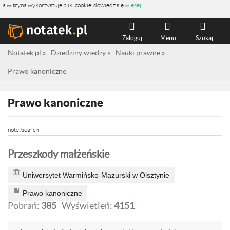
Ta witryna wykorzystuje pliki cookie, dowiedz się
więcej
.
Zaloguj
Menu
Szukaj
Notatek.pl
»
Dziedziny wiedzy
»
Nauki prawne
»
Prawo kanoniczne
Prawo kanoniczne
note /search
Przeszkody małżeńskie
Uniwersytet Warmińsko-Mazurski w Olsztynie
Prawo kanoniczne
Pobrań:
385
Wyświetleń:
4151