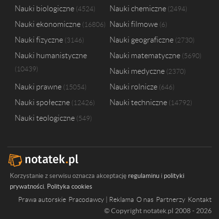
Nauki biologiczne
Nauki chemiczne
4524
2494
Nauki ekonomiczne
Nauki filmowe
16806
6
Nauki fizyczne
Nauki geograficzne
3146
2730
Nauki humanistyczne
Nauki matematyczne
5690
10439
Nauki medyczne
2370
Nauki prawne
Nauki rolnicze
15054
646
Nauki społeczne
Nauki techniczne
12426
14792
Nauki teologiczne
549
Korzystanie z serwisu oznacza akceptację
regulaminu
i
polityki
prywatności
.
Polityka cookies
Prawa autorskie
Pracodawcy | Reklama
O nas
Partnerzy
Kontakt
© Copyright notatek.pl 2008 - 2026