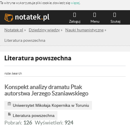
Ta witryna wykorzystuje pliki cookie, dowiedz się
więcej
.
Zaloguj
Menu
Szukaj
Notatek.pl
»
Dziedziny wiedzy
»
Nauki humanistyczne
»
Literatura powszechna
Literatura powszechna
note /search
Konspekt analizy dramatu Ptak
autorstwa Jerzego Szaniawskiego
Uniwersytet Mikołaja Kopernika w Toruniu
Literatura powszechna
Pobrań:
126
Wyświetleń:
924