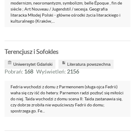
modernizm, neoromantyzm, symbolizm; belle Époque , fin de
siècle ; Art Nouveau / Jugendstil / secesja. Geografia
literacka Młodej Polski - główne ośrodki życia literackiego i
kulturalnego (Kraków,...
Terencjusz i Sofokles
Uniwersytet Gdański
Literatura powszechna
Pobrań:
168
Wyświetleń:
2156
Fedria wychodzi z domu z Parmenonem (sługa ojca Fedrii)
waha się czy iść do hetery. Parnemon radzi pozbyć się miłości
do niej. Taida wychodzi z domu scena II: Taida zastanawia się,
czy dobrze zrobiła nie wpuściwszy Fedrii do domu;
spostrzega go. Fe...