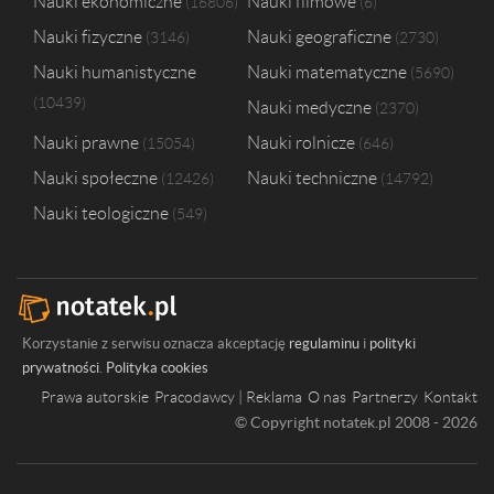
Nauki ekonomiczne
Nauki filmowe
16806
6
Nauki fizyczne
Nauki geograficzne
3146
2730
Nauki humanistyczne
Nauki matematyczne
5690
10439
Nauki medyczne
2370
Nauki prawne
Nauki rolnicze
15054
646
Nauki społeczne
Nauki techniczne
12426
14792
Nauki teologiczne
549
Korzystanie z serwisu oznacza akceptację
regulaminu
i
polityki
prywatności
.
Polityka cookies
Prawa autorskie
Pracodawcy | Reklama
O nas
Partnerzy
Kontakt
© Copyright notatek.pl 2008 - 2026