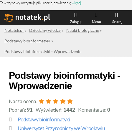
Ta witryna wykorzystuje pliki cookie, dowiedz się
więcej
.
Zaloguj
Menu
Szukaj
Notatek.pl
»
Dziedziny wiedzy
»
Nauki biologiczne
»
Podstawy bioinformatyki
»
Podstawy bioinformatyki - Wprowadzenie
Podstawy bioinformatyki -
Wprowadzenie
Nasza ocena:
Pobrań:
91
Wyświetleń:
1442
Komentarze:
0
Podstawy bioinformatyki
Uniwersytet Przyrodniczy we Wrocławiu