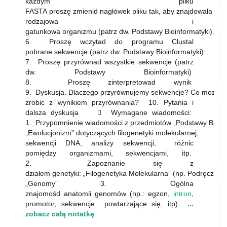
każdym pliku
FASTA proszę zmienid nagłówek pliku tak, aby znajdowała si
rodzajowa i
gatunkowa organizmu (patrz dw. Podstawy Bioinformatyki).
6. Proszę wczytad do programu Clustal
pobrane sekwencje (patrz dw. Podstawy Bioinformatyki)
7. Proszę przyrównad wszystkie sekwencje (patrz
dw. Podstawy Bioinformatyki)
8. Proszę zinterpretowad wynik
9. Dyskusja. Dlaczego przyrównujemy sekwencje? Co mozna
zrobic z wynikiem przyrównania? 10. Pytania i
dalsza dyskusja  Wymagane wiadomości:
1. Przypomnienie wiadomości z przedmiotów „Podstawy Bioinfo
„Ewolucjonizm” dotyczących filogenetyki molekularnej,
sekwencji DNA, analizy sekwencji, różnic
pomiędzy organizmami, sekwencjami, itp.
2. Zapoznanie się z
działem genetyki: „Filogenetyka Molekularna” (np. Podręcznik
„Genomy” 3. Ogólna
znajomośd anatomii genomów (np.: egzon,
intron
,
promotor, sekwencje powtarzające się, itp)
...
zobacz całą notatkę