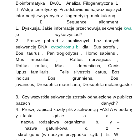
Bioinformatyka Dw01 Analiza Filogenetyczna 1
 Wstęp teoretyczny. Przedstawienie najważniejszych
informacji związanych z filogenetyką molekularną.
 Sequence alignment
1. Dyskusja. Jakie informacje przechowują sekwencje
kwasów
je wykorzystad?
2. Proszę pobrad z publicznych baz danych
sekwencję DNA
cytochromu b
dla: Sus scrofa ,
Bos taurus , Pan troglodytes , Homo sapiens ,
Mus musculus , Rattus norvegicus ,
Rattus rattus, Mus domesticus, Canis
lupus familiaris, Felis silvestris catus, Bos
indicus, Bos grunniens, Bos
javanicus, Drosophila mauritiana, Drosophila melanogaster, Ov
3. Czy wszystkie sekwencje zostały odnalezione w publicznyc
bazach danych?
4. Proszę zapisad każdy plik z sekwencją FASTA w podanym f
y-z.fasta – gdzie: a. x –
nazwa rodzajowa organizmu b. y –
nazwa gatunkowa c. z –
skrót genu (w naszym przypadku cytb ) 5. W