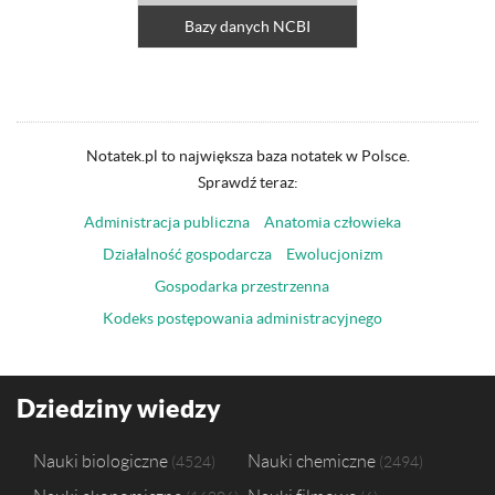
Bazy danych NCBI
Notatek.pl to największa baza notatek w Polsce.
Sprawdź teraz:
Administracja publiczna
Anatomia człowieka
Działalność gospodarcza
Ewolucjonizm
Gospodarka przestrzenna
Kodeks postępowania administracyjnego
Dziedziny wiedzy
Nauki biologiczne
Nauki chemiczne
4524
2494