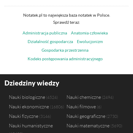
Notatek.pl to największa baza notatek w Polsce.
Sprawdź teraz:
Administracja publiczna
Anatomia człowieka
Działalność gospodarcza
Ewolucjonizm
Gospodarka przestrzenna
Kodeks postępowania administracyjnego
Dziedziny wiedzy
Nauki biologiczne
Nauki chemiczne
4524
2494
Nauki ekonomiczne
Nauki filmowe
16806
6
Nauki fizyczne
Nauki geograficzne
3146
2730
Nauki humanistyczne
Nauki matematyczne
5690