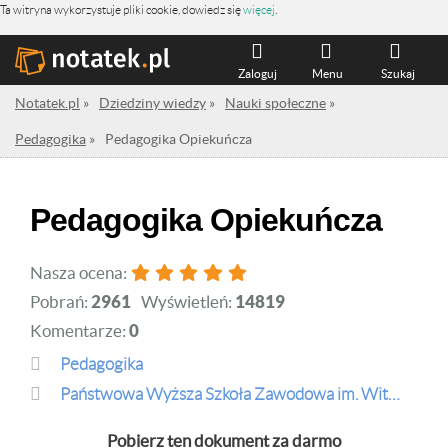
Ta witryna wykorzystuje pliki cookie, dowiedz się
więcej
.
Zaloguj
Menu
Szukaj
Notatek.pl
»
Dziedziny wiedzy
»
Nauki społeczne
»
Pedagogika
»
Pedagogika Opiekuńcza
Pedagogika Opiekuńcza
Nasza ocena:
Pobrań:
2961
Wyświetleń:
14819
Komentarze:
0
Pedagogika
Państwowa Wyższa Szkoła Zawodowa im. Witelona w Legnicy
Pobierz ten dokument za darmo