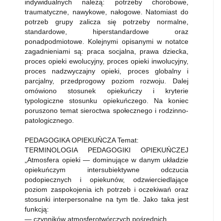
indywidualnych należą: potrzeby chorobowe,
traumatyczne, nawykowe, nałogowe. Natomiast do
potrzeb grupy zalicza się potrzeby normalne,
standardowe, hiperstandardowe oraz
ponadpodmiotowe. Kolejnymi opisanymi w notatce
zagadnieniami są: praca socjalna, prawa dziecka,
proces opieki ewolucyjny, proces opieki inwolucyjny,
proces nadzwyczajny opieki, proces globalny i
parcjalny, przedprogowy poziom rozwoju. Dalej
omówiono stosunek opiekuńczy i kryterie
typologiczne stosunku opiekuńczego. Na koniec
poruszono temat sieroctwa społecznego i rodzinno-
patologicznego.
PEDAGOGIKA OPIEKUŃCZA Temat:
TERMINOLOGIA PEDAGOGIKI OPIEKUŃCZEJ
„Atmosfera opieki — dominujące w danym układzie
opiekuńczym intersubiektywne odczucia
podopiecznych i opiekunów, odzwierciedlające
poziom zaspokojenia ich potrzeb i oczekiwań oraz
stosunki interpersonalne na tym tle. Jako taka jest
funkcją:
— czynników atmosferotwórczych pośrednich,