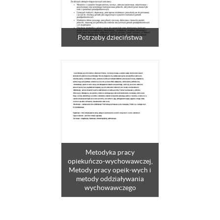
Potrzeby dzieciństwa
Metodyka pracy
opiekuńczo-wychowawczej,
Metody pracy opeik-wych i
metody oddziaływania
wychowawczego