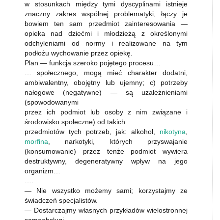
w stosunkach między tymi dyscyplinami istnieje
znaczny zakres wspólnej problematyki, łączy je
bowiem ten sam przedmiot zainteresowania —
opieka nad dziećmi i młodzieżą z określonymi
odchyleniami od normy i realizowane na tym
podłożu wychowanie przez opiekę.
Plan — funkcja szeroko pojętego procesu…
… społecznego, mogą mieć charakter dodatni,
ambiwalentny, obojętny lub ujemny; c) potrzeby
nałogowe (negatywne) — są uzależnieniami
(spowodowanymi
przez ich podmiot lub osoby z nim związane i
środowisko społeczne) od takich
przedmiotów tych potrzeb, jak: alkohol,
nikotyna
,
morfina
, narkotyki, których przyswajanie
(konsumowanie) przez tenże podmiot wywiera
destruktywny, degeneratywny wpływ na jego
organizm…
….
— Nie wszystko możemy sami; korzystajmy ze
świadczeń specjalistów.
— Dostarczajmy własnych przykładów wielostronnej