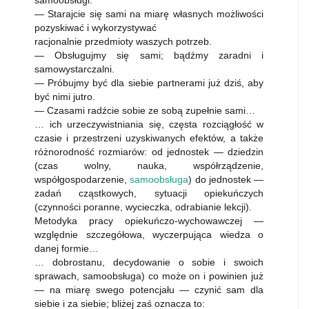
samoobsługi.
— Starajcie się sami na miarę własnych możliwości
pozyskiwać i wykorzystywać
racjonalnie przedmioty waszych potrzeb.
— Obsługujmy się sami; bądźmy zaradni i
samowystarczalni.
— Próbujmy być dla siebie partnerami już dziś, aby
być nimi jutro.
— Czasami radźcie sobie ze sobą zupełnie sami…
… ich urzeczywistniania się, częsta rozciągłość w
czasie i przestrzeni uzyskiwanych efektów, a także
różnorodność rozmiarów: od jednostek — dziedzin
(czas wolny, nauka, współrządzenie,
współgospodarzenie,
samoobsługa
) do jednostek —
zadań cząstkowych, sytuacji opiekuńczych
(czynności poranne, wycieczka, odrabianie lekcji).
Metodyka pracy opiekuńczo-wychowawczej —
względnie szczegółowa, wyczerpująca wiedza o
danej formie…
… dobrostanu, decydowanie o sobie i swoich
sprawach, samoobsługa) co może on i powinien już
— na miarę swego potencjału — czynić sam dla
siebie i za siebie; bliżej zaś oznacza to: