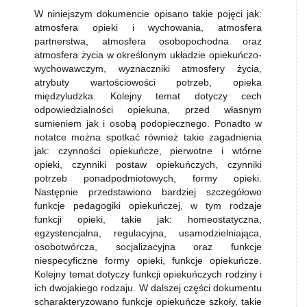
W niniejszym dokumencie opisano takie pojęci jak:
atmosfera opieki i wychowania, atmosfera
partnerstwa, atmosfera osobopochodna oraz
atmosfera życia w określonym układzie opiekuńczo-
wychowawczym, wyznaczniki atmosfery życia,
atrybuty wartościowości potrzeb, opieka
międzyludzka. Kolejny temat dotyczy cech
odpowiedzialności opiekuna, przed własnym
sumieniem jak i osobą podopiecznego. Ponadto w
notatce można spotkać również takie zagadnienia
jak: czynności opiekuńcze, pierwotne i wtórne
opieki, czynniki postaw opiekuńczych, czynniki
potrzeb ponadpodmiotowych, formy opieki.
Następnie przedstawiono bardziej szczegółowo
funkcje pedagogiki opiekuńczej, w tym rodzaje
funkcji opieki, takie jak: homeostatyczna,
egzystencjalna, regulacyjna, usamodzielniająca,
osobotwórcza, socjalizacyjna oraz funkcje
niespecyficzne formy opieki, funkcje opiekuńcze.
Kolejny temat dotyczy funkcji opiekuńczych rodziny i
ich dwojakiego rodzaju. W dalszej części dokumentu
scharakteryzowano funkcje opiekuńcze szkoły, takie