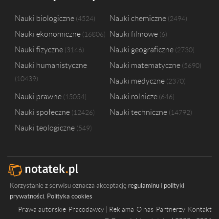
Nauki biologiczne
Nauki chemiczne
4524
2494
Nauki ekonomiczne
Nauki filmowe
16806
6
Nauki fizyczne
Nauki geograficzne
3146
2730
Nauki humanistyczne
Nauki matematyczne
5690
10439
Nauki medyczne
2370
Nauki prawne
Nauki rolnicze
15054
646
Nauki społeczne
Nauki techniczne
12426
14792
Nauki teologiczne
549
Korzystanie z serwisu oznacza akceptację
regulaminu
i
polityki
prywatności
.
Polityka cookies
Prawa autorskie
Pracodawcy | Reklama
O nas
Partnerzy
Kontakt