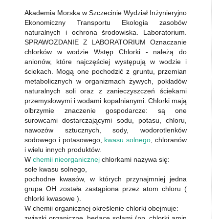
Akademia Morska w Szczecinie Wydział Inżynieryjno
Ekonomiczny Transportu Ekologia zasobów
naturalnych i ochrona środowiska. Laboratorium.
SPRAWOZDANIE Z LABORATORIUM Oznaczanie
chlorków w wodzie Wstęp Chlorki - należą do
anionów, które najczęściej występują w wodzie i
ściekach. Mogą one pochodzić z gruntu, przemian
metabolicznych w organizmach żywych, pokładów
naturalnych soli oraz z zanieczyszczeń ściekami
przemysłowymi i wodami kopalnianymi. Chlorki mają
olbrzymie znaczenie gospodarcze: są one
surowcami dostarczającymi sodu, potasu, chloru,
nawozów sztucznych, sody, wodorotlenków
sodowego i potasowego,
kwasu solnego
, chloranów
i wielu innych produktów.
W
chemii nieorganicznej
chlorkami nazywa się:
sole kwasu solnego,
pochodne kwasów, w których przynajmniej jedna
grupa OH została zastąpiona przez atom chloru (
chlorki kwasowe ).
W chemii organicznej określenie chlorki obejmuje:
związki organiczne, będące solami (np. chlorki amin