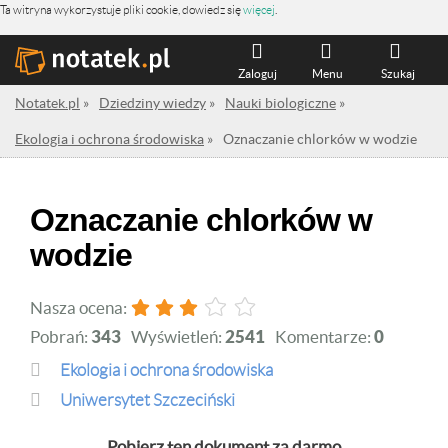
Ta witryna wykorzystuje pliki cookie, dowiedz się
więcej
.
Zaloguj
Menu
Szukaj
Notatek.pl
»
Dziedziny wiedzy
»
Nauki biologiczne
»
Ekologia i ochrona środowiska
»
Oznaczanie chlorków w wodzie
Oznaczanie chlorków w
wodzie
Nasza ocena:
Pobrań:
343
Wyświetleń:
2541
Komentarze:
0
Ekologia i ochrona środowiska
Uniwersytet Szczeciński
Pobierz ten dokument za darmo