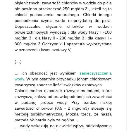
higienicznych, zawartość chlorków w wodzie do picia
nie powinna przekraczać 250 mg/dm 3 , jeżeli są to
chlorki pochodzenia naturalnego. Chlorki innego
pochodzenia czynią wodę nieprzydatną do picia.
Dopuszczalne stężenie chlorków w wodach
powierzchniowych wynoszą : dla wody klasy I -100
mg/dm 3 , dla klasy II - 200 mg/dm 3 i dla klasy III -
300 mg/dm 3 Odczynniki i aparatura wykorzystana
w oznaczeniu kwas azotowy V,
(…)
… ich obecność jest wynikiem
zanieczyszczenia
wody
. W tym ostatnim przypadku jonom chlorkowym
towarzyszą znaczne ilości związków azotowych.
Chlorki można oznaczać różnymi metodami, które
zazwyczaj zależą od prawdopodobnej ich zawartości
w badanej próbce wody. Przy bardzo niskiej
zawartości chlorków (0,5 - 2 mg/dm3) stosuje się
metodę turbidymetryczną. Można rzecz, że nasza
metoda Volharda była za ogólna…
… wody wskazują na niewielki wpływ oddziaływania