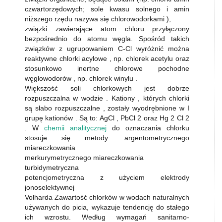
czwartorzędowych; sole kwasu solnego i amin
niższego rzędu nazywa się chlorowodorkami ),
związki zawierające atom chloru przyłączony
bezpośrednio do atomu węgla. Spośród takich
związków z ugrupowaniem C-Cl wyróżnić można
reaktywne chlorki acylowe , np. chlorek acetylu oraz
stosunkowo inertne chlorowe pochodne
węglowodorów , np. chlorek winylu .
Większość soli chlorkowych jest dobrze
rozpuszczalna w wodzie . Kationy , których chlorki
są słabo rozpuszczalne , zostały wyodrębnione w I
grupę kationów . Są to: AgCl , PbCl 2 oraz Hg 2 Cl 2
. W
chemii analitycznej
do oznaczania chlorku
stosuje się metody: argentometrycznego
miareczkowania
merkurymetrycznego miareczkowania
turbidymetryczna
potencjometryczna z użyciem elektrody
jonoselektywnej
Volharda Zawartość chlorków w wodach naturalnych
używanych do picia, wykazuje tendencję do stałego
ich wzrostu. Według wymagań sanitarno-