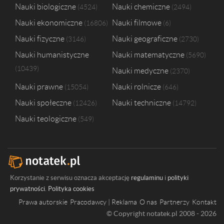
Nauki biologiczne
Nauki chemiczne
4524
2494
Nauki ekonomiczne
Nauki filmowe
16806
6
Nauki fizyczne
Nauki geograficzne
3146
2730
Nauki humanistyczne
Nauki matematyczne
5690
10439
Nauki medyczne
2370
Nauki prawne
Nauki rolnicze
15054
646
Nauki społeczne
Nauki techniczne
12426
14792
Nauki teologiczne
549
Korzystanie z serwisu oznacza akceptację
regulaminu
i
polityki
prywatności
.
Polityka cookies
Prawa autorskie
Pracodawcy | Reklama
O nas
Partnerzy
Kontakt
© Copyright notatek.pl 2008 - 2026