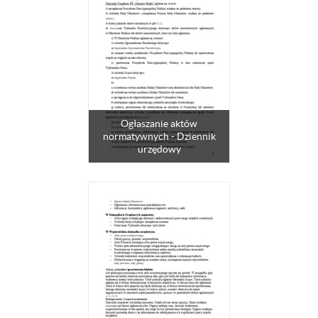
Ogłaszanie aktów
normatywnych - Dziennik
urzędowy