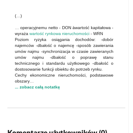
(…)
… operacyjnemu netto - DON àwartość kapitałowa -
wyraża
wartość rynkowa nieruchomości
- WRN
Poziom ryzyka osiągania dochodów: -dobór
najemców -dbałość o najemcę -sposób zawierania
umów najmu -synchronizacja w czasie zawieranych
umów najmu -dbałość o poprawę stanu
technicznego i standardu użytkowego -dbałość o
dostosowanie funkcji obiektu do potrzeb rynku.
Cechy ekonomiczne nieruchomości, podstawowe
obszary…
... zobacz całą notatkę
Komentarze użytkowników (
0
)