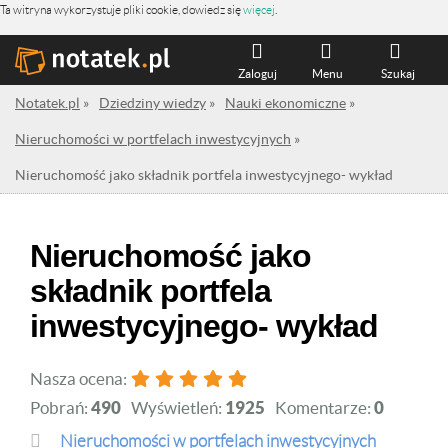
Ta witryna wykorzystuje pliki cookie, dowiedz się
więcej
.
Zaloguj
Menu
Szukaj
Notatek.pl
»
Dziedziny wiedzy
»
Nauki ekonomiczne
»
Nieruchomości w portfelach inwestycyjnych
»
Nieruchomość jako składnik portfela inwestycyjnego- wykład
Nieruchomość jako
składnik portfela
inwestycyjnego- wykład
Nasza ocena:
Pobrań:
490
Wyświetleń:
1925
Komentarze:
0
Nieruchomości w portfelach inwestycyjnych