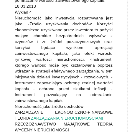
pomnażanie wartości zainwestowanego kapitału.
18.03.2013
Wykład 4
Nieruchomość jako inwestycja rozpatrywana jest
jako: -Źródło uzyskiwania dochodów. Korzyści
ekonomiczne uzyskiwane przez inwestora to pożytki
mające charakter bezpośrednich wpływów z
czynszów i ze źródeł pozaczynszowych oraz
korzyści będące wynikiem aprecjacji
zainwestowanego kapitału, jako efekt wzrostu
rynkowej wartości nieruchomości. -Instrument,
którego wartość może być kształtowana poprzez
wdrażanie strategii efektywnego zarządzania, w tym
inicjowania działań inwestycyjnych - rozwojowych. -
Instrument zapewniający ochronę realnej wartości
kapitału - ochrona przed skutkami inflacji. -
Instrument pozwalający na odmrażanie
zainwestowanego kapitału.
Nieruchomość jako źródło dochodów
ZARZĄDZANIE EKONOMICZNO-FINANSOWE
TEORIA
ZARZĄDZANIA NIERUCHOMOŚCIAMI
RZECZOZNAWSTWO MAJĄTKOWE TEORIA
WYCENY NIERUCHOMOŚCI