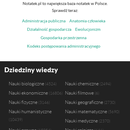
Notatek.pl to największa baza notatek w Polsce.
Sprawdź teraz:
Administracja publiczna
Anatomia człowieka
Działalność gospodarcza
Ewolucjonizm
Gospodarka przestrzenna
Kodeks postępowania administracyjnego
Dziedziny wiedzy
Nauki biologiczne
Nauki chemiczne
4524
2494
Nauki ekonomiczne
Nauki filmowe
16806
6
Nauki fizyczne
Nauki geograficzne
3146
2730
Nauki humanistyczne
Nauki matematyczne
5690
10439
Nauki medyczne
2370