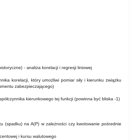
ryczne) - analiza korelacji i regresji liniowej
nika korelacji, który umożliwi pomiar siły i kierunku związku
trumentu zabezpieczającego)
półczynnika kierunkowego tej funkcji (powinna być bliska -1)
stu (spadku) na A(P) w zależności czy kwotowanie pośrednie
ocentowej i kursu walutowego