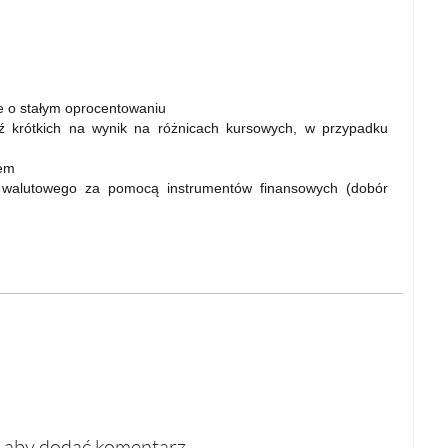
e o stałym oprocentowaniu
dź krótkich na wynik na różnicach kursowych, w przypadku
iem
u walutowego za pomocą instrumentów finansowych (dobór
, aby dodać komentarz