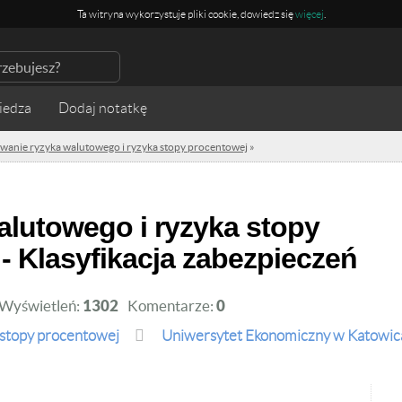
Ta witryna wykorzystuje pliki cookie, dowiedz się
więcej
.
iedza
anie ryzyka walutowego i ryzyka stopy procentowej
»
d 6 - Klasyfikacja zabezpieczeń
- Klasyfikacja zabezpieczeń
Wyświetleń:
1302
Komentarze:
0
 stopy procentowej
Uniwersytet Ekonomiczny w Katowic