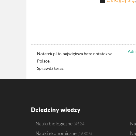
Admi
Notatek.pl to największa baza notatek w
Polsce.
Sprawdź teraz:
Dziedziny wiedzy
Nauki biologiczne
Na
4524
Nauki ekonomiczne
Na
16806