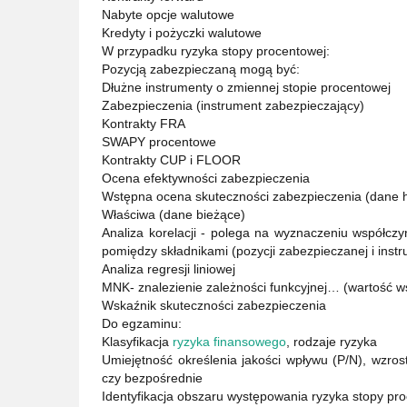
Nabyte opcje walutowe
Kredyty i pożyczki walutowe
W przypadku ryzyka stopy procentowej:
Pozycją zabezpieczaną mogą być:
Dłużne instrumenty o zmiennej stopie procentowej
Zabezpieczenia (instrument zabezpieczający)
Kontrakty FRA
SWAPY procentowe
Kontrakty CUP i FLOOR
Ocena efektywności zabezpieczenia
Wstępna ocena skuteczności zabezpieczenia (dane histo
Właściwa (dane bieżące)
Analiza korelacji - polega na wyznaczeniu współczyn
pomiędzy składnikami (pozycji zabezpieczanej i ins
Analiza regresji liniowej
MNK- znalezienie zależności funkcyjnej… (wartość ws
Wskaźnik skuteczności zabezpieczenia
Do egzaminu:
Klasyfikacja
ryzyka finansowego
, rodzaje ryzyka
Umiejętność określenia jakości wpływu (P/N), wzro
czy bezpośrednie
Identyfikacja obszaru występowania ryzyka stopy pr