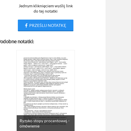
Jednym kliknięciem wyślij link
do tej notatki
PRZEŚLIJ NOTATKĘ
odobne notatki:
Ryzyko stopy procentowej -
omówienie