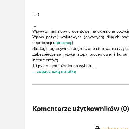
(…)
…
Wpływ zmian stopy procentowej na określone pozycj
Wpływ pozycji walutowych (otwartych) długich bą
deprecjacji (
aprecjacji
)
Strategie agresywne i degresywne sterowania ryzyk
Zabezpieczenie ryzyka stopy procentowej i kurs
instrumentów)
10 pytań - jednokrotnego wyboru…
... zobacz całą notatkę
Komentarze użytkowników (
0
)
Zaloguj się