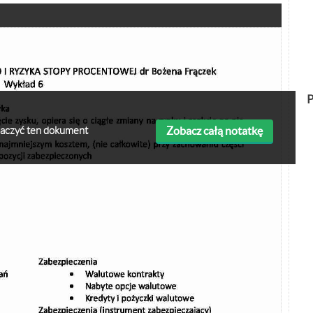
P
Zobacz całą notatkę
obaczyć ten dokument