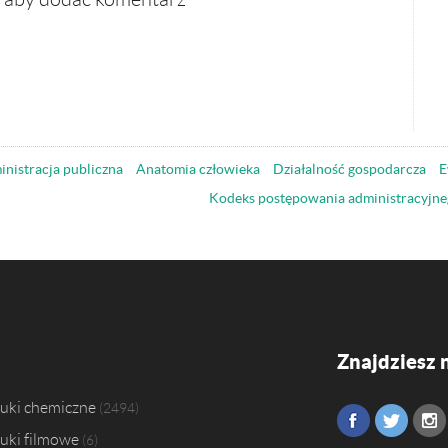
nistracja publiczna
Anatomia człowieka
Działalność gospodarcza
E
Kodeks postępowania administracyjne
Znajdziesz 
uki chemiczne
2494
uki filmowe
6