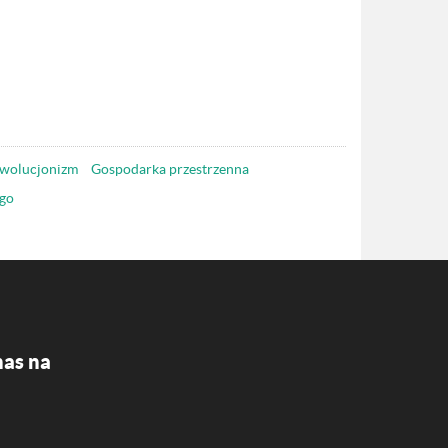
wolucjonizm
Gospodarka przestrzenna
go
nas na