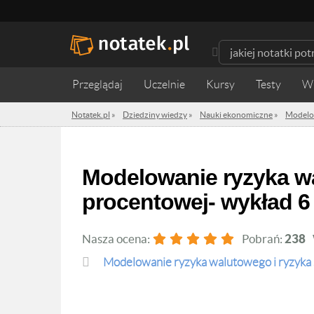
Przeglądaj
Uczelnie
Kursy
Testy
W
Notatek.pl
»
Dziedziny wiedzy
»
Nauki ekonomiczne
»
Modelow
Modelowanie ryzyka walutowego i ryzyka stopy procentowej- wykła
Modelowanie ryzyka walutowego i ryzyka stopy
procentowej- wykład 6 
Nasza ocena:
Pobrań:
238
Modelowanie ryzyka walutowego i ryzyka