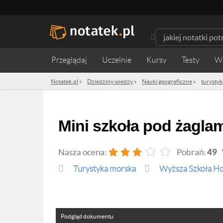
Przeglądaj
Uczelnie
Kursy
Testy
W
Notatek.pl
»
Dziedziny wiedzy
»
Nauki geograficzne
»
turysty
Mini szkoła pod żagla
Nasza ocena:
Pobrań:
49
turystyka morska
Wyższa Szkoła Ho
Podgląd dokumentu