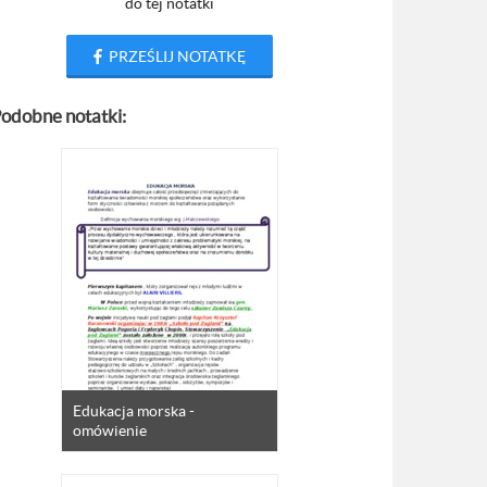
do tej notatki
PRZEŚLIJ NOTATKĘ
odobne notatki:
Edukacja morska -
omówienie