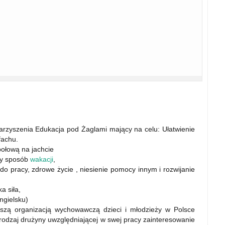
yszenia Edukacja pod Żaglami mający na celu: Ułatwienie
fachu.
połową na jachcie
ny sposób
wakacji
,
do pracy, zdrowe życie , niesienie pomocy innym i rozwijanie
a siła,
ngielsku)
 organizacją wychowawczą dzieci i młodzieży w Polsce
odzaj drużyny uwzględniającej w swej pracy zainteresowanie