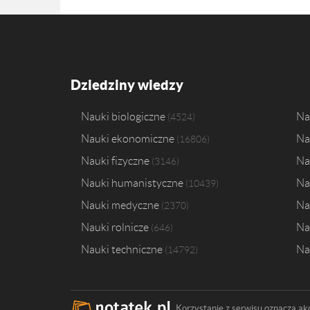
Dziedziny wiedzy
Nauki biologiczne
Na
4524
Nauki ekonomiczne
Na
16806
Nauki fizyczne
Na
3146
Nauki humanistyczne
Na
10439
Nauki medyczne
Na
2370
Nauki rolnicze
Na
646
Nauki techniczne
Na
14792
Korzystanie z serwisu oznacza ak