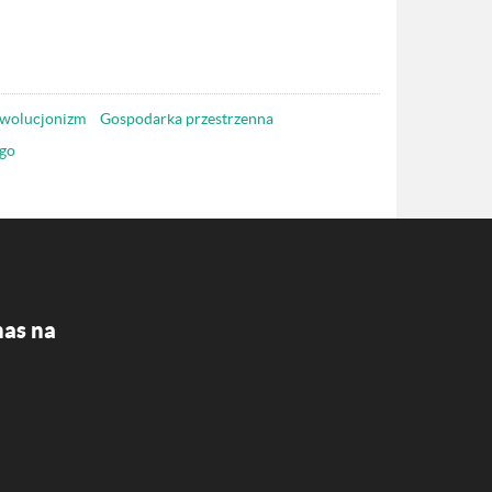
wolucjonizm
Gospodarka przestrzenna
go
nas na