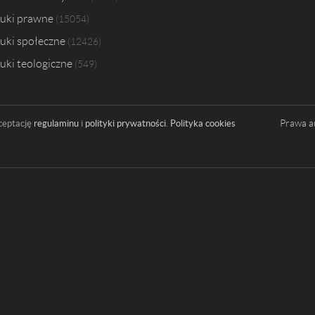
uki prawne
15054
uki społeczne
12426
uki teologiczne
549
Prawa a
ceptację
regulaminu
i
polityki prywatności
.
Polityka cookies