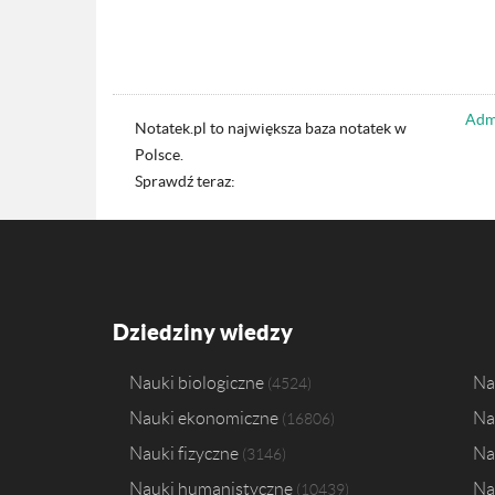
Admi
Notatek.pl to największa baza notatek w
Polsce.
Sprawdź teraz:
Dziedziny wiedzy
Nauki biologiczne
Na
4524
Nauki ekonomiczne
Na
16806
Nauki fizyczne
Na
3146
Nauki humanistyczne
Na
10439