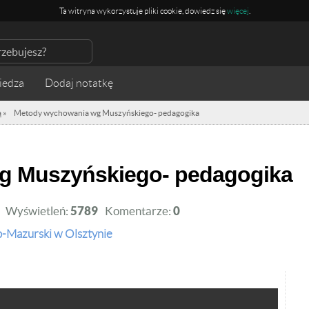
Ta witryna wykorzystuje pliki cookie, dowiedz się
więcej
.
iedza
a
»
Metody wychowania wg Muszyńskiego- pedagogika
wg Muszyńskiego- pedagogika
Wyświetleń:
5789
Komentarze:
0
-Mazurski w Olsztynie