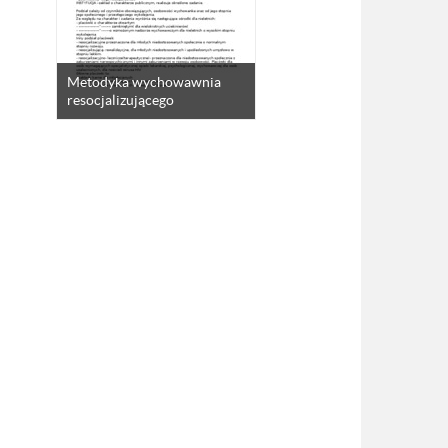
Metodyka wychowawnia
resocjalizującego