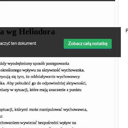
P
Zobacz całą notatkę
obaczyć ten dokument