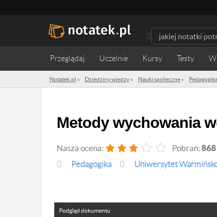
Przeglądaj
Uczelnie
Kursy
Testy
W
Notatek.pl
»
Dziedziny wiedzy
»
Nauki społeczne
»
Pedagogik
Metody wychowania 
Nasza ocena:
Pobrań:
868
Pedagogika
Uniwersytet Warmińsko
Podgląd dokumentu