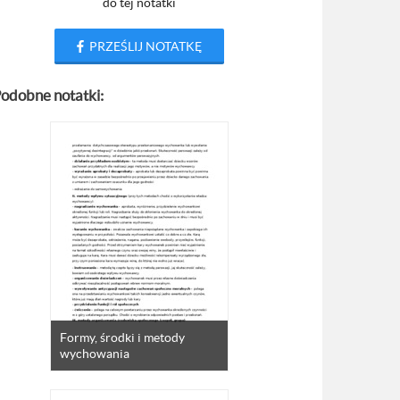
do tej notatki
PRZEŚLIJ NOTATKĘ
odobne notatki:
Formy, środki i metody
wychowania