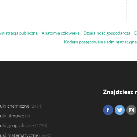
nistracja publiczna
Anatomia człowieka
Działalność gospodarcza
E
Kodeks postępowania administracyjne
Znajdziesz 
uki chemiczne
2494
uki filmowe
6
uki geograficzne
2730
uki matematyczne
5690