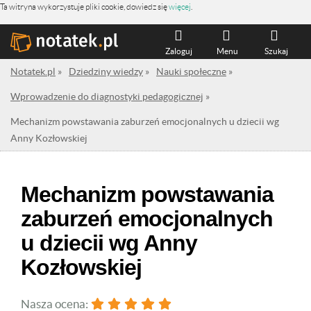
Ta witryna wykorzystuje pliki cookie, dowiedz się
więcej
.
Zaloguj
Menu
Szukaj
Notatek.pl
»
Dziedziny wiedzy
»
Nauki społeczne
»
Wprowadzenie do diagnostyki pedagogicznej
»
Mechanizm powstawania zaburzeń emocjonalnych u dziecii wg
Anny Kozłowskiej
Mechanizm powstawania
zaburzeń emocjonalnych
u dziecii wg Anny
Kozłowskiej
Nasza ocena: