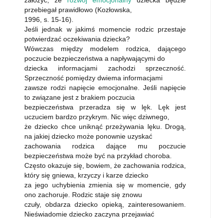
założyć, że
rozwój emocjonalny
dziecka będzie
przebiegał prawidłowo (Kozłowska,
1996, s. 15-16).
Jeśli jednak w jakimś momencie rodzic przestaje
potwierdzać oczekiwania dziecka?
Wówczas między modelem rodzica, dającego
poczucie bezpieczeństwa a napływającymi do
dziecka informacjami zachodzi sprzeczność.
Sprzeczność pomiędzy dwiema informacjami
zawsze rodzi napięcie emocjonalne. Jeśli napięcie
to związane jest z brakiem poczucia
bezpieczeństwa przeradza się w lęk. Lęk jest
uczuciem bardzo przykrym. Nic więc dziwnego,
że dziecko chce uniknąć przeżywania lęku. Drogą,
na jakiej dziecko może ponownie uzyskać
zachowania rodzica dające mu poczucie
bezpieczeństwa może być na przykład choroba.
Często okazuje się, bowiem, że zachowania rodzica,
który się gniewa, krzyczy i karze dziecko
za jego uchybienia zmienia się w momencie, gdy
ono zachoruje. Rodzic staje się znowu
czuły, obdarza dziecko opieką, zainteresowaniem.
Nieświadomie dziecko zaczyna przejawiać