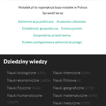
Notatek.pl to największa baza notatek w Polsce.
Sprawdź teraz:
Administracja publiczna
Anatomia człowieka
Działalność gospodarcza
Ewolucjonizm
Gospodarka przestrzenna
Kodeks postępowania administracyjnego
Dziedziny wiedzy
Nauki biologiczne
Nauki chemiczne
4524
2494
Nauki ekonomiczne
Nauki filmowe
16806
6
Nauki fizyczne
Nauki geograficzne
3146
2730
Nauki humanistyczne
Nauki matematyczne
5690
10439
Nauki medyczne
2370