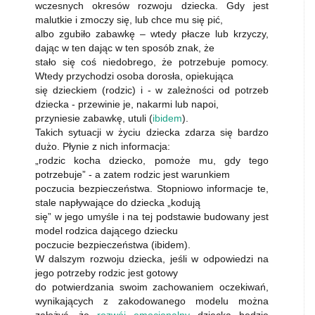
wczesnych okresów rozwoju dziecka. Gdy jest
malutkie i zmoczy się, lub chce mu się pić,
albo zgubiło zabawkę – wtedy płacze lub krzyczy,
dając w ten dając w ten sposób znak, że
stało się coś niedobrego, że potrzebuje pomocy.
Wtedy przychodzi osoba dorosła, opiekująca
się dzieckiem (rodzic) i - w zależności od potrzeb
dziecka - przewinie je, nakarmi lub napoi,
przyniesie zabawkę, utuli (
ibidem
).
Takich sytuacji w życiu dziecka zdarza się bardzo
dużo. Płynie z nich informacja:
„rodzic kocha dziecko, pomoże mu, gdy tego
potrzebuje” - a zatem rodzic jest warunkiem
poczucia bezpieczeństwa. Stopniowo informacje te,
stale napływające do dziecka „kodują
się” w jego umyśle i na tej podstawie budowany jest
model rodzica dającego dziecku
poczucie bezpieczeństwa (ibidem).
W dalszym rozwoju dziecka, jeśli w odpowiedzi na
jego potrzeby rodzic jest gotowy
do potwierdzania swoim zachowaniem oczekiwań,
wynikających z zakodowanego modelu można