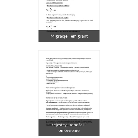
Migracje - emigrant
rejestry ludności -
omówienie