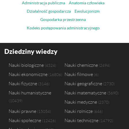
Administracja publiczna
Anatomia człowieka
Działalność gospodarcza
Ewolucjonizm
Gospodarka przestrzenna
Kodeks postępowania administracyjnego
Dziedziny wiedzy
Nauki biologiczne
Nauki chemiczne
4524
2494
Nauki ekonomiczne
Nauki filmowe
16806
6
Nauki fizyczne
Nauki geograficzne
3146
2730
Nauki humanistyczne
Nauki matematyczne
5690
10439
Nauki medyczne
2370
Nauki prawne
Nauki rolnicze
15054
646
Nauki społeczne
Nauki techniczne
12426
14792