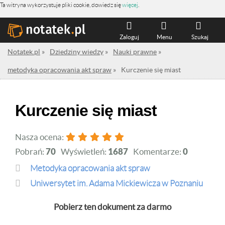
Ta witryna wykorzystuje pliki cookie, dowiedz się
więcej
.
Zaloguj
Menu
Szukaj
Notatek.pl
»
Dziedziny wiedzy
»
Nauki prawne
»
metodyka opracowania akt spraw
»
Kurczenie się miast
Kurczenie się miast
Nasza ocena:
Pobrań:
70
Wyświetleń:
1687
Komentarze:
0
metodyka opracowania akt spraw
Uniwersytet im. Adama Mickiewicza w Poznaniu
Pobierz ten dokument za darmo