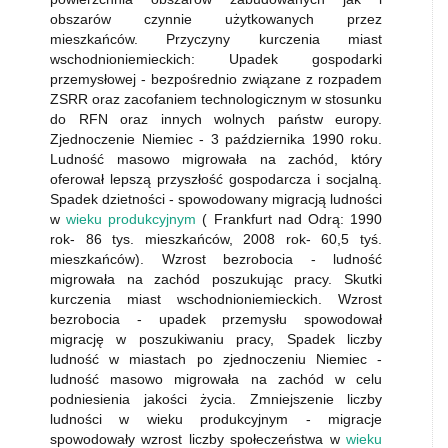
obszarów czynnie użytkowanych przez
mieszkańców. Przyczyny kurczenia miast
wschodnioniemieckich: Upadek gospodarki
przemysłowej - bezpośrednio związane z rozpadem
ZSRR oraz zacofaniem technologicznym w stosunku
do RFN oraz innych wolnych państw europy.
Zjednoczenie Niemiec - 3 października 1990 roku.
Ludność masowo migrowała na zachód, który
oferował lepszą przyszłość gospodarcza i socjalną.
Spadek dzietności - spowodowany migracją ludności
w
wieku produkcyjnym
( Frankfurt nad Odrą: 1990
rok- 86 tys. mieszkańców, 2008 rok- 60,5 tyś.
mieszkańców). Wzrost bezrobocia - ludność
migrowała na zachód poszukując pracy. Skutki
kurczenia miast wschodnioniemieckich. Wzrost
bezrobocia - upadek przemysłu spowodował
migrację w poszukiwaniu pracy, Spadek liczby
ludność w miastach po zjednoczeniu Niemiec -
ludność masowo migrowała na zachód w celu
podniesienia jakości życia. Zmniejszenie liczby
ludności w wieku produkcyjnym - migracje
spowodowały wzrost liczby społeczeństwa w
wieku