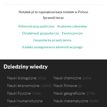
Notatek.pl to największa baza notatek w Polsce.
Sprawdź teraz:
Administracja publiczna
Anatomia człowieka
Działalność gospodarcza
Ewolucjonizm
Gospodarka przestrzenna
Kodeks postępowania administracyjnego
Dziedziny wiedzy
Nauki biologiczne
Nauki chemiczne
4524
2494
Nauki ekonomiczne
Nauki filmowe
16806
6
Nauki fizyczne
Nauki geograficzne
3146
2730
Nauki humanistyczne
Nauki matematyczne
5690