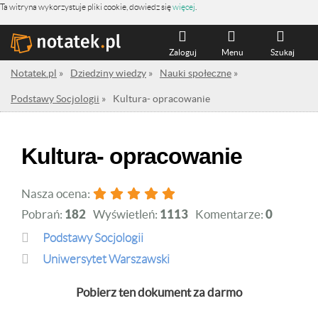
Ta witryna wykorzystuje pliki cookie, dowiedz się
więcej
.
Zaloguj
Menu
Szukaj
Notatek.pl
»
Dziedziny wiedzy
»
Nauki społeczne
»
Podstawy Socjologii
»
Kultura- opracowanie
Kultura- opracowanie
Nasza ocena:
Pobrań:
182
Wyświetleń:
1113
Komentarze:
0
Podstawy Socjologii
Uniwersytet Warszawski
Pobierz ten dokument za darmo