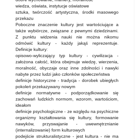
wiedza, oświata, instytucje oświatowe
sztuka, twórczość artystyczna, środki masowego
przekazu
Poboczne znaczenie kultury jest wartościujące a
także wybiórcze, związane z pewnymi dziedzinami.
Z punktu widzenia nauki nie można nikomu
odmówić kultury - każdy jakąś reprezentuje.
Definicje kultury:
opisowo-wyliczający typ kultury - cywilizacja -
założona całość, która obejmuje wiedzę, wierzenia,
moralność, obyczaje oraz inne zdolności i nawyki
nabyte przez ludzi jako członków społeczeństwa
definicje historyczne - tradycja - dorobek ubiegłych
pokoleń przekazywany nowym
definicje normatywne - podporządkowanie się
zachowań ludzkich normom, wzorom, wartościom,
ideałom
definicje psychologiczne - ze względu na psychiczne
organizmy kształtowania się kultury, formowanie
nawyków, przyswajanie - uwewnętrznianie
(internalizowanie) form kulturowych
podejście strukturalistyczne - jest kultura - nie ma