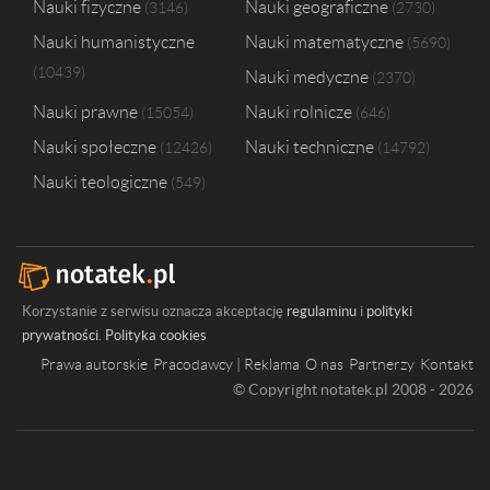
Nauki fizyczne
Nauki geograficzne
3146
2730
Nauki humanistyczne
Nauki matematyczne
5690
10439
Nauki medyczne
2370
Nauki prawne
Nauki rolnicze
15054
646
Nauki społeczne
Nauki techniczne
12426
14792
Nauki teologiczne
549
Korzystanie z serwisu oznacza akceptację
regulaminu
i
polityki
prywatności
.
Polityka cookies
Prawa autorskie
Pracodawcy | Reklama
O nas
Partnerzy
Kontakt
© Copyright notatek.pl 2008 - 2026