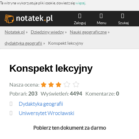
Ta witryna wykorzystuje pliki cookie, dowiedz się
więcej
.
Zaloguj
Menu
Szukaj
Notatek.pl
»
Dziedziny wiedzy
»
Nauki geograficzne
»
dydaktyka geografii
»
Konspekt lekcyjny
Konspekt lekcyjny
Nasza ocena:
Pobrań:
203
Wyświetleń:
4494
Komentarze:
0
dydaktyka geografii
Uniwersytet Wrocławski
Pobierz ten dokument za darmo