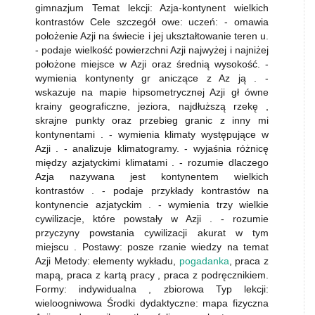
gimnazjum Temat lekcji: Azja-kontynent wielkich
kontrastów Cele szczegół owe: uczeń: - omawia
położenie Azji na świecie i jej ukształtowanie teren u.
- podaje wielkość powierzchni Azji najwyżej i najniżej
położone miejsce w Azji oraz średnią wysokość. -
wymienia kontynenty gr aniczące z Az ją . -
wskazuje na mapie hipsometrycznej Azji gł ówne
krainy geograficzne, jeziora, najdłuższą rzekę ,
skrajne punkty oraz przebieg granic z inny mi
kontynentami . - wymienia klimaty występujące w
Azji . - analizuje klimatogramy. - wyjaśnia różnicę
między azjatyckimi klimatami . - rozumie dlaczego
Azja nazywana jest kontynentem wielkich
kontrastów . - podaje przykłady kontrastów na
kontynencie azjatyckim . - wymienia trzy wielkie
cywilizacje, które powstały w Azji . - rozumie
przyczyny powstania cywilizacji akurat w tym
miejscu . Postawy: posze rzanie wiedzy na temat
Azji Metody: elementy wykładu,
pogadanka
, praca z
mapą, praca z kartą pracy , praca z podręcznikiem.
Formy: indywidualna , zbiorowa Typ lekcji:
wieloogniwowa Środki dydaktyczne: mapa fizyczna