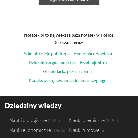
Notatek.pl to największa baza notatek w Polsce.
Sprawdź teraz:
Administracja publiczna
Anatomia człowieka
Działalność gospodarcza
Ewolucjonizm
Gospodarka przestrzenna
Kodeks postępowania administracyjnego
Dziedziny wiedzy
Nauki biologiczne
Nauki chemiczne
4524
2494
Nauki ekonomiczne
Nauki filmowe
16806
6