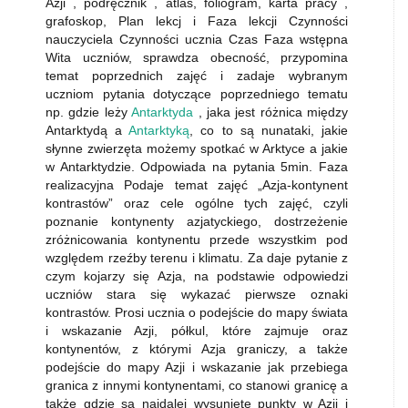
Azji , podręcznik , atlas, foliogram, karta pracy ,
grafoskop, Plan lekcj i Faza lekcji Czynności
nauczyciela Czynności ucznia Czas Faza wstępna
Wita uczniów, sprawdza obecność, przypomina
temat poprzednich zajęć i zadaje wybranym
uczniom pytania dotyczące poprzedniego tematu
np. gdzie leży
Antarktyda
, jaka jest różnica między
Antarktydą a
Antarktyką
, co to są nunataki, jakie
słynne zwierzęta możemy spotkać w Arktyce a jakie
w Antarktydzie. Odpowiada na pytania 5min. Faza
realizacyjna Podaje temat zajęć „Azja-kontynent
kontrastów” oraz cele ogólne tych zajęć, czyli
poznanie kontynenty azjatyckiego, dostrzeżenie
zróżnicowania kontynentu przede wszystkim pod
względem rzeźby terenu i klimatu. Za daje pytanie z
czym kojarzy się Azja, na podstawie odpowiedzi
uczniów stara się wykazać pierwsze oznaki
kontrastów. Prosi ucznia o podejście do mapy świata
i wskazanie Azji, półkul, które zajmuje oraz
kontynentów, z którymi Azja graniczy, a także
podejście do mapy Azji i wskazanie jak przebiega
granica z innymi kontynentami, co stanowi granicę a
także gdzie są najdalej wysunięte punkty w Azji i