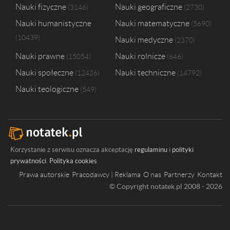
Nauki fizyczne
Nauki geograficzne
3146
2730
Nauki humanistyczne
Nauki matematyczne
5690
10439
Nauki medyczne
2370
Nauki prawne
Nauki rolnicze
15054
646
Nauki społeczne
Nauki techniczne
12426
14792
Nauki teologiczne
549
Korzystanie z serwisu oznacza akceptację
regulaminu
i
polityki
prywatności
.
Polityka cookies
Prawa autorskie
Pracodawcy | Reklama
O nas
Partnerzy
Kontakt
© Copyright notatek.pl 2008 - 2026