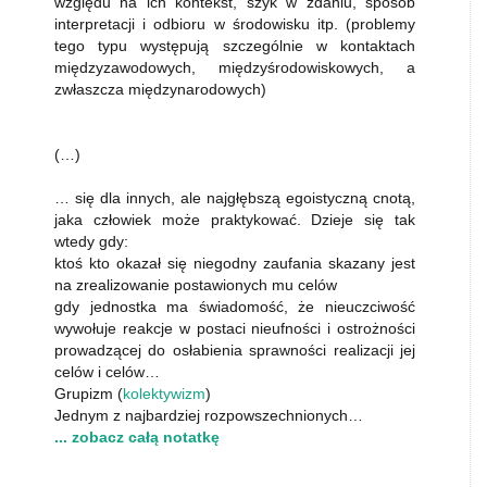
względu na ich kontekst, szyk w zdaniu, sposób
interpretacji i odbioru w środowisku itp. (problemy
tego typu występują szczególnie w kontaktach
międzyzawodowych, międzyśrodowiskowych, a
zwłaszcza międzynarodowych)
(…)
… się dla innych, ale najgłębszą egoistyczną cnotą,
jaka człowiek może praktykować. Dzieje się tak
wtedy gdy:
ktoś kto okazał się niegodny zaufania skazany jest
na zrealizowanie postawionych mu celów
gdy jednostka ma świadomość, że nieuczciwość
wywołuje reakcje w postaci nieufności i ostrożności
prowadzącej do osłabienia sprawności realizacji jej
celów i celów…
Grupizm (
kolektywizm
)
Jednym z najbardziej rozpowszechnionych…
... zobacz całą notatkę