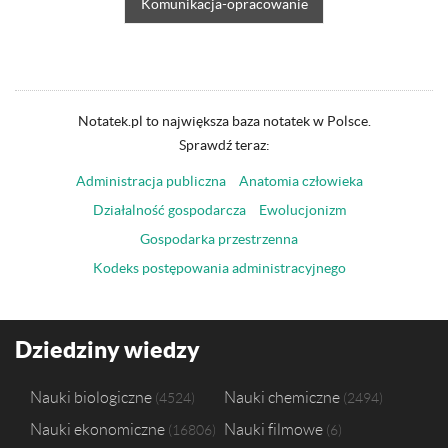
Komunikacja-opracowanie
Notatek.pl to największa baza notatek w Polsce.
Sprawdź teraz:
Administracja publiczna
Anatomia człowieka
Działalność gospodarcza
Ewolucjonizm
Gospodarka przestrzenna
Kodeks postępowania administracyjnego
Dziedziny wiedzy
Nauki biologiczne
Nauki chemiczne
4524
2494
Nauki ekonomiczne
Nauki filmowe
16806
6