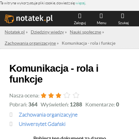
Ta witryna wykorzystuje pliki cookie, dowiedz się
więcej
.
Zaloguj
Menu
Szukaj
Notatek.pl
»
Dziedziny wiedzy
»
Nauki społeczne
»
Zachowania organizacyjne
»
Komunikacja - rola i funkcje
Komunikacja - rola i
funkcje
Nasza ocena:
Pobrań:
364
Wyświetleń:
1288
Komentarze:
0
Zachowania organizacyjne
Uniwersytet Gdański
Pobierz ten dokument za darmo