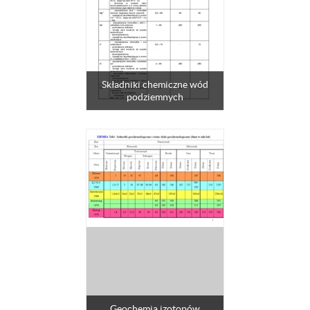
Składniki chemiczne wód
podziemnych
Geochemia izotopów