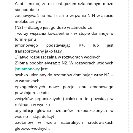
Azot – mimo, że nie jest gazem szlachetnym może
się podobnie
zachowywać bo ma b. silne wiązanie N-N w azocie
molekularnym
(N2) – dlatego jest go dużo w atmosferze.
Tworzy wiązania kowalentne - w stopie dominuje w
formie jonu
amonowego podstawiając K+, lub jest
transportowany jako fazy
1)łatwo rozpuszczalna w roztworach wodnych
2)lotna podobnie/wraz z N2. W roztworach wodnych
jon amonowy
jest
szybko utleniany do azotanów dominując wraz N2 –
w warunkach
egzogenicznych nowe porcje jonu amonowego
powstają rozkładu
związków organicznych (białek) a te powstają w
roślinach w wyniku
asymilacji głównie azotanów rozpuszczonych w
wodzie – stąd deficyt
azotanów w wielu naturalnych środowiskach
glebowo-wodnych.