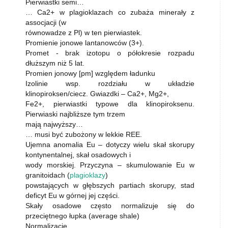
Pierwiastki semi…
… Ca2+ w plagioklazach co zubaża minerały z
assocjacji (w
równowadze z Pl) w ten pierwiastek.
Promienie jonowe lantanowców (3+).
Promet - brak izotopu o półokresie rozpadu
dłuższym niż 5 lat.
Promien jonowy [pm] względem ładunku
Izolinie wsp. rozdziału w układzie
klinopiroksen/ciecz. Gwiazdki – Ca2+, Mg2+,
Fe2+, pierwiastki typowe dla klinopiroksenu.
Pierwiaski najbliższe tym trzem
mają najwyższy…
… musi być zubożony w lekkie REE.
Ujemna anomalia Eu – dotyczy wielu skał skorupy
kontynentalnej, skał osadowych i
wody morskiej. Przyczyna – skumulowanie Eu w
granitoidach (
plagioklazy
)
powstających w głębszych partiach skorupy, stad
deficyt Eu w górnej jej części.
Skały osadowe często normalizuje się do
przeciętnego łupka (average shale)
Normalizacje