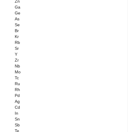
Zn
Ga
Ge
As
Se
Br
Kr
Rb
Sr
Y
Zr
Nb
Mo
Tc
Ru
Rh
Pd
Ag
Cd
In
Sn
Sb
Te