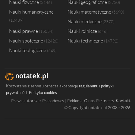
Nauki fizyczne
Nauki geograficzne
3146
2730
Nauki humanistyczne
Nauki matematyczne
5690
10439
Nauki medyczne
2370
Nauki prawne
Nauki rolnicze
15054
646
Nauki społeczne
Nauki techniczne
12426
14792
Nauki teologiczne
549
Korzystanie z serwisu oznacza akceptację
regulaminu
i
polityki
prywatności
.
Polityka cookies
Prawa autorskie
Pracodawcy | Reklama
O nas
Partnerzy
Kontakt
© Copyright notatek.pl 2008 - 2026