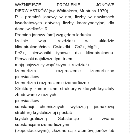
WAŻNIEJSZE PROMIENIE JONOWE
PIERWIASTKÓW (wg Whittakera, Muntusa 1970)
R - promień jonowy w nm, liczby w nawiasach
kwadratowych dotyczą liczby koordynacyjnej dla
danej wielkości R
Promien jonowy [pm] względem ładunku
Izolinie wsp. rozdziału w układzie
klinopiroksen/ciecz. Gwiazdki – Ca2+, Mg2+,
Fe2+, pierwiastki typowe dla klinopiroksenu.
Pierwiaski najbliższe tym trzem
mają najwyższy współczynnik rozdziału.
Izomorfizm i rozproszenie izomorficzne
pierwiastków.
Izomorfizm i rozproszenie izomorficzne
Struktury izomorficzne, struktury w których kryształy
zbudowane z różnych
pierwiastków.
substancji chemicznych wykazują jednakową
strukturę krystalicznej i postać
krystalograficzną. Substancje te zwane
substancjami izomorficznymi
(izopostaciowymi), złożone są z atomów, jonów lub