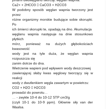
Ca2+ + 2HCO3  CaCO3 + H2CO3
W podobny sposób węglan wapnia tworzony jest
przez
różne organizmy morskie budujące sobie skorupki.
Po
ich śmierci skorupki te, opadają na dno. Akumulacja
węglanu wapnia następuje na dnie stosunkowo
płytkich
mórz, ponieważ na dużych głębokościach
kwasowość
wody jest na tyle duża, że węglan wapnia
rozpuszcza się
zanim dotrze do dna.
Wietrzenie wapieni pod wpływem wody deszczowej
zawierającej słaby kwas węglowy tworzący się w
reakcji
wody z dwutlenkiem węgla zawartym w powietrzu:
CO2 + H2O  H2CO3
prowadzi do powrotu…
… - zwykle 10-4 do 10-12 STP cm3/g
(czyli 10-1 do 10-9 ppm). Głównie siły van der
Waalsa.