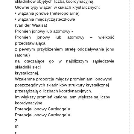
składników objętych liczbą koordynacyjną.
Główne typy wiązań w ciałach krystalicznych:
• wiązania jonowe (heteropolarne)
• wiązania międzycząsteczkowe
(van der Waalsa)
Promień jonowy lub atomowy -
Promień jonowy lub atomowy – wielkość
przedstawiająca
z pewnym przybliżeniem strefę oddziaływania jonu
(atomu)
na otaczające go w najbliższym sąsiedztwie
składniki sieci
krystalicznej.
Wzajemne proporcje między promieniami jonowymi
poszczególnych składników struktury krystalicznej
przesądzają o liczbach koordynacyjnych.
Im większy promień kationu, tym większe są liczby
koordynacyjne.
Potencjał jonowy Cartledge`a
Potencjał jonowy Cartledge`a
Z
I
r