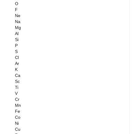
O
F
Ne
Na
Mg
Al
Si
P
S
Cl
Ar
K
Ca
Sc
Ti
V
Cr
Mn
Fe
Co
Ni
Cu