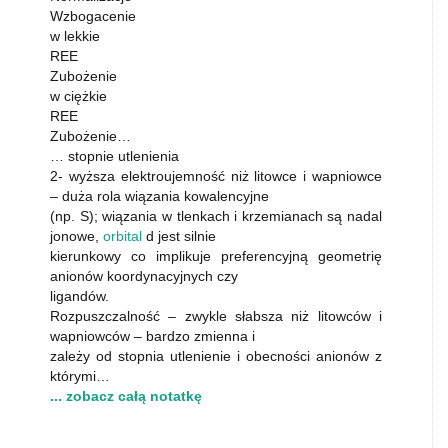
Wzbogacenie
w lekkie
REE
Zubożenie
w ciężkie
REE
Zubożenie…
… stopnie utlenienia
2- wyższa elektroujemność niż litowce i wapniowce
– duża rola wiązania kowalencyjne
(np. S); wiązania w tlenkach i krzemianach są nadal
jonowe,
orbital
d jest silnie
kierunkowy co implikuje preferencyjną geometrię
anionów koordynacyjnych czy
ligandów.
Rozpuszczalność – zwykle słabsza niż litowców i
wapniowców – bardzo zmienna i
zależy od stopnia utlenienie i obecności anionów z
którymi…
... zobacz całą notatkę