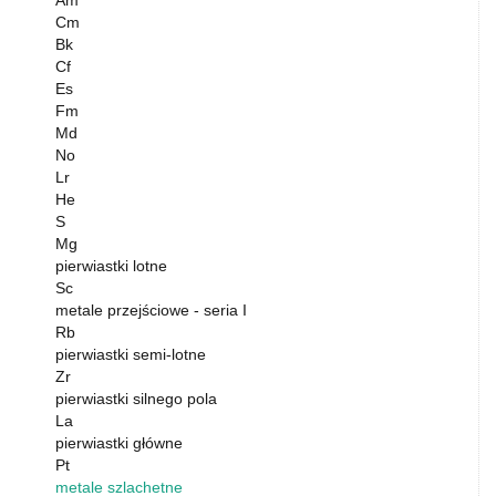
Cm
Bk
Cf
Es
Fm
Md
No
Lr
He
S
Mg
pierwiastki lotne
Sc
metale przejściowe - seria I
Rb
pierwiastki semi-lotne
Zr
pierwiastki silnego pola
La
pierwiastki główne
Pt
metale szlachetne