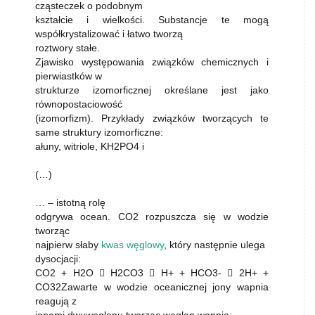
cząsteczek o podobnym
kształcie i wielkości. Substancje te mogą
współkrystalizować i łatwo tworzą
roztwory stałe.
Zjawisko występowania związków chemicznych i
pierwiastków w
strukturze izomorficznej określane jest jako
równopostaciowość
(izomorfizm). Przykłady związków tworzących te
same struktury izomorficzne:
ałuny, witriole, KH2PO4 i
(…)
… – istotną rolę
odgrywa ocean. CO2 rozpuszcza się w wodzie
tworząc
najpierw słaby
kwas węglowy
, który następnie ulega
dysocjacji:
CO2 + H2O  H2CO3  H+ + HCO3-  2H+ +
CO32Zawarte w wodzie oceanicznej jony wapnia
reagują z
jonami dwuwęglanu tworząc węglan wapnia: