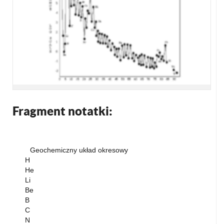
Fragment notatki:
Geochemiczny układ okresowy
H
He
Li
Be
B
C
N