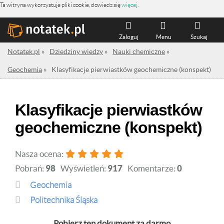
Ta witryna wykorzystuje pliki cookie, dowiedz się
więcej
.
Zaloguj
Menu
Szukaj
Notatek.pl
»
Dziedziny wiedzy
»
Nauki chemiczne
»
Geochemia
»
Klasyfikacje pierwiastków geochemiczne (konspekt)
Klasyfikacje pierwiastków
geochemiczne (konspekt)
Nasza ocena:
Pobrań:
98
Wyświetleń:
917
Komentarze:
0
Geochemia
Politechnika Śląska
Pobierz ten dokument za darmo