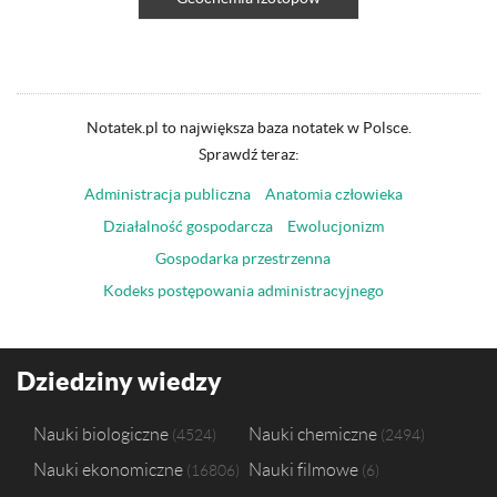
Notatek.pl to największa baza notatek w Polsce.
Sprawdź teraz:
Administracja publiczna
Anatomia człowieka
Działalność gospodarcza
Ewolucjonizm
Gospodarka przestrzenna
Kodeks postępowania administracyjnego
Dziedziny wiedzy
Nauki biologiczne
Nauki chemiczne
4524
2494
Nauki ekonomiczne
Nauki filmowe
16806
6