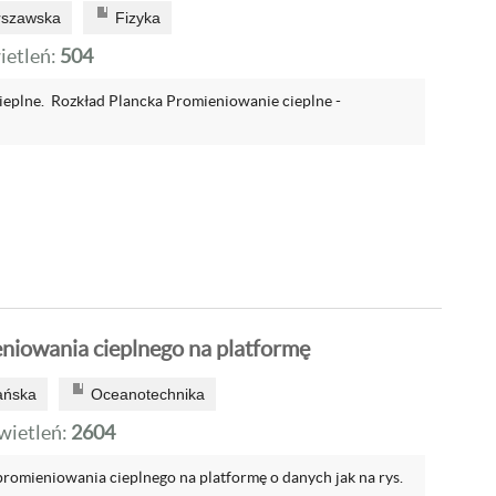
rszawska
Fizyka
etleń:
504
eplne. Rozkład Plancka Promieniowanie cieplne -
niowania cieplnego na platformę
ańska
Oceanotechnika
ietleń:
2604
promieniowania cieplnego na platformę o danych jak na rys.