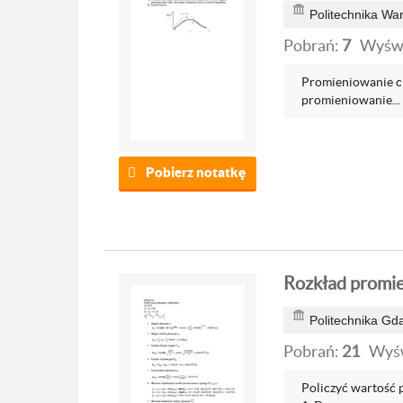
Politechnika Wa
Pobrań:
7
Wyświ
Promieniowanie ci
promieniowanie...
Pobierz notatkę
Rozkład promie
Politechnika Gd
Pobrań:
21
Wyśw
Policzyć wartość 