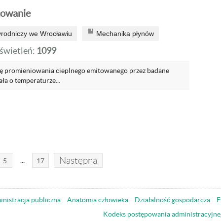
cowanie
yrodniczy we Wrocławiu
Mechanika płynów
wietleń:
1099
zę promieniowania cieplnego emitowanego przez badane
ała o temperaturze...
Następna
...
5
17
nistracja publiczna
Anatomia człowieka
Działalność gospodarcza
E
Kodeks postępowania administracyjne