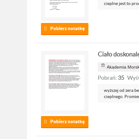
cieplne jest to pr
Pobierz notatkę
Ciało doskonal
Akademia Morsk
Pobrań:
35
Wyśw
wyższej od zera b
cieplnego. Promie
Pobierz notatkę