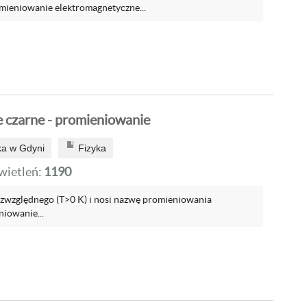
omieniowanie elektromagnetyczne...
e czarne - promieniowanie
a w Gdyni
Fizyka
ietleń:
1190
ezwzględnego (T>0 K) i nosi nazwę promieniowania
niowanie...