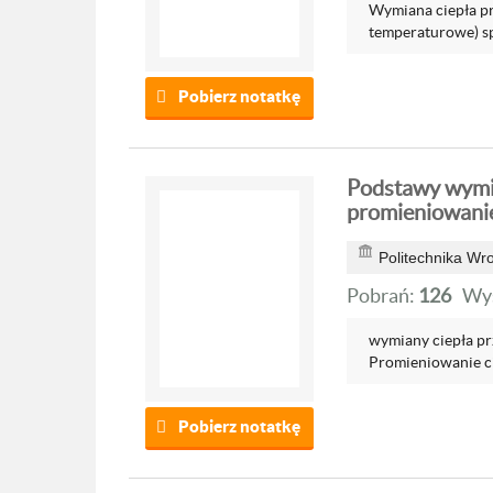
Wymiana ciepła pr
temperaturowe) s
Pobierz notatkę
Podstawy wymia
promieniowani
Politechnika Wr
Pobrań:
126
Wyś
wymiany ciepła pr
Promieniowanie ci
Pobierz notatkę