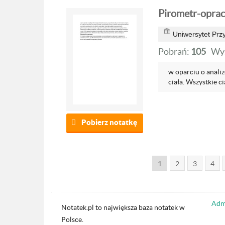
Pirometr-opra
Uniwersytet Prz
Pobrań:
105
Wyś
w oparciu o anali
ciała. Wszystkie ci
Pobierz notatkę
1
2
3
4
Admi
Notatek.pl to największa baza notatek w
Polsce.