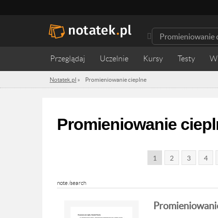
Przeglądaj
Uczelnie
Kursy
Testy
W
Notatek.pl
»
Promieniowanie cieplne
Promieniowanie ciepl
1
2
3
4
note /search
Promieniowanie