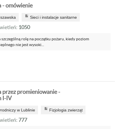
 - omówienie
rszawska
Sieci i instalacje sanitarne
ietleń:
1050
a szczególną rolę na początku pożaru, kiedy poziom
plnego nie jest wysoki...
 przez promieniowanie -
 I-IV
rodniczy w Lublinie
Fizjologia zwierząt
ietleń:
777