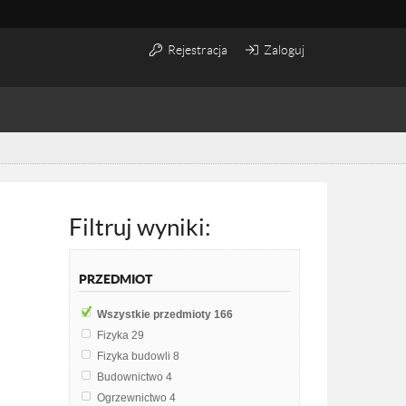
Rejestracja
Zaloguj
Filtruj wyniki:
PRZEDMIOT
Wszystkie przedmioty
166
Fizyka
29
Fizyka budowli
8
Budownictwo
4
Ogrzewnictwo
4