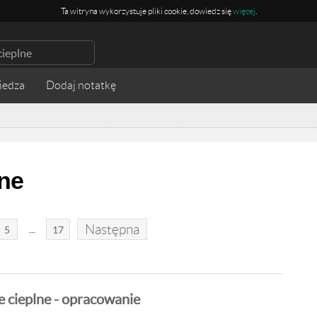
Ta witryna wykorzystuje pliki cookie, dowiedz się
więcej
.
iedza
ne
Następna
...
5
17
 cieplne - opracowanie