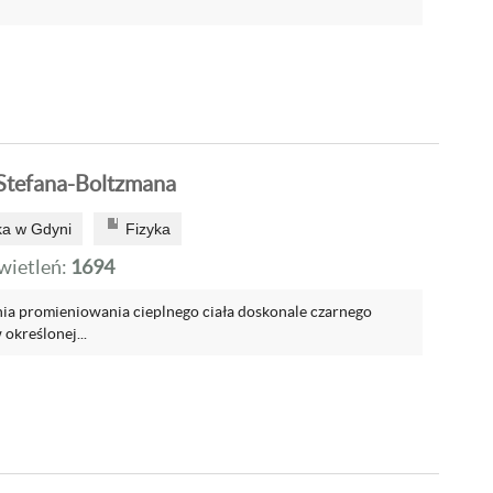
Stefana-Boltzmana
a w Gdyni
Fizyka
ietleń:
1694
a promieniowania cieplnego ciała doskonale czarnego
 określonej...