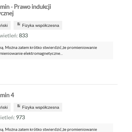
min - Prawo indukcji
cznej
ński
Fizyka współczesna
ietleń:
833
ą. Można zatem krótko stwierdzić,że promieniowanie
omieniowanie elektromagnetyczne...
amin 4
ński
Fizyka współczesna
etleń:
973
ą. Można zatem krótko stwierdzić,że promieniowanie