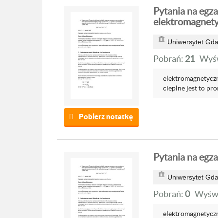
Pytania na egza
elektromagnety
Uniwersytet Gda
Pobrań:
21
Wyśw
elektromagnetyczn
cieplne jest to pr
Pobierz notatkę
Pytania na egz
Uniwersytet Gda
Pobrań:
0
Wyświ
elektromagnetyczn