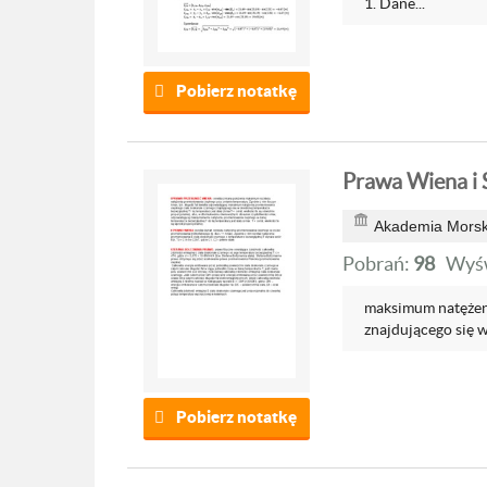
1. Dane...
Pobierz notatkę
Prawa Wiena i 
Akademia Morsk
Pobrań:
98
Wyśw
maksimum natężeni
znajdującego się w
Pobierz notatkę