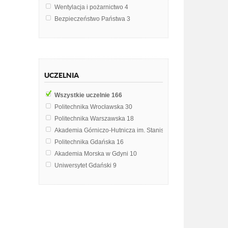
Wentylacja i pożarnictwo
4
Bezpieczeństwo Państwa
3
Bezpieczeństwo Pracy i Ergonomia
3
Ekologia
3
Ergonomia i BHP
3
Technologia chemiczna
3
UCZELNIA
Termodynamika
3
Wentylacja i klimatyzacja
3
Wszystkie uczelnie
166
Chemia
2
Politechnika Wrocławska
30
Chemia środowiska
2
Politechnika Warszawska
18
Egzamin dyplomowy
2
Akademia Górniczo-Hutnicza im. Stanisława Staszica w Krak
Elektrotechnika
2
Politechnika Gdańska
16
Ergonomia
2
Akademia Morska w Gdyni
10
Fizyka współczesna
2
Uniwersytet Gdański
9
Materiałoznawstwo z elementami chemii
2
Uniwersytet Przyrodniczy we Wrocławiu
9
Materiały budowlane
2
Politechnika Śląska
5
Meteorologia
2
Uniwersytet Ekonomiczny w Krakowie
5
Meteorologia i klimatologia
2
Uniwersytet Wrocławski
5
Metody organizacji i zarządzania
2
Szkoła Główna Gospodarstwa Wiejskiego w Warszawie
4