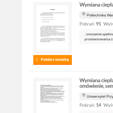
Wymiana ciepła
Politechnika Wa
Pobrań:
91
Wyśw
. unoszenie spełni
promieniowania cie
Pobierz notatkę
Wymiana ciepła
omówienie, sem
Uniwersytet Przy
Pobrań:
14
Wyśw