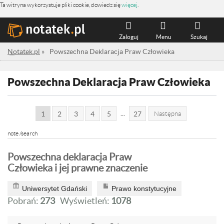
Ta witryna wykorzystuje pliki cookie, dowiedz się
więcej
.
Zaloguj
Menu
Szukaj
Notatek.pl
»
Powszechna Deklaracja Praw Człowieka
Powszechna Deklaracja Praw Człowieka
...
1
2
3
4
5
27
Następna
note /search
Powszechna deklaracja Praw
Człowieka i jej prawne znaczenie
Uniwersytet Gdański
Prawo konstytucyjne
Pobrań:
273
Wyświetleń:
1078