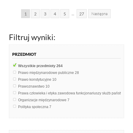
...
1
2
3
4
5
27
Następna
Filtruj wyniki:
PRZEDMIOT
Wszystkie przedmioty
264
Prawo międzynarodowe publiczne
28
Prawo konstytucyjne
10
Prawoznawstwo
10
Prawa człowieka i etyka zawodowa funkcjonariuszy służb państwowyc
Organizacje międzynarodowe
7
Polityka społeczna
7
Kulturowe aspekty praw człowieka
6
Międzynarodowe Stosunki Polityczne
6
Prawo międzynarodowe
6