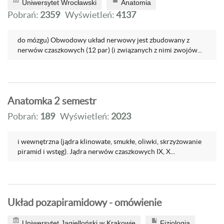
Uniwersytet Wrocławski
Anatomia
Pobrań:
2359
Wyświetleń:
4137
do mózgu) Obwodowy układ nerwowy jest zbudowany z
nerwów czaszkowych (12 par) (i związanych z nimi zwojów...
Anatomka 2 semestr
Pobrań:
189
Wyświetleń:
2023
i wewnętrzna (jądra klinowate, smukłe, oliwki, skrzyżowanie
piramid i wstęg). Jądra nerwów czaszkowych IX, X...
Układ pozapiramidowy - omówienie
Uniwersytet Jagielloński w Krakowie
Fizjologia