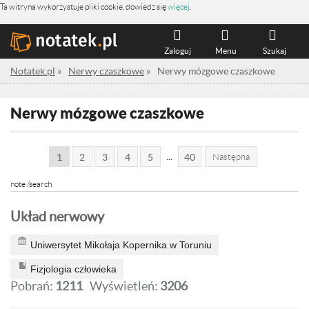
Ta witryna wykorzystuje pliki cookie, dowiedz się
więcej
.
Zaloguj
Menu
Szukaj
Notatek.pl
»
Nerwy czaszkowe
»
Nerwy mózgowe czaszkowe
Nerwy mózgowe czaszkowe
...
1
2
3
4
5
40
Następna
note /search
Układ nerwowy
Uniwersytet Mikołaja Kopernika w Toruniu
Fizjologia człowieka
Pobrań:
1211
Wyświetleń:
3206