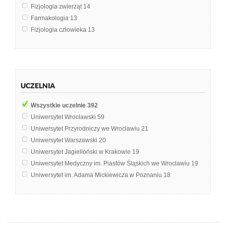
Fizjologia zwierząt
14
Farmakologia
13
Fizjologia człowieka
13
Psychologia
13
Anatomia człowieka
12
Patomorfologia
11
Histologia
10
UCZELNIA
Biologia i ekologia
9
Biomedyczne podstawy rozwoju i wychowania
8
Wszystkie uczelnie
392
Neuropsychologia
7
Uniwersytet Wrocławski
59
Pedagogika
7
Uniwersytet Przyrodniczy we Wrocławiu
21
Biologiczne podstawy zachowania
6
Uniwersytet Warszawski
20
Anatomia i embriologia ryb
4
Uniwersytet Jagielloński w Krakowie
19
Biochemia
4
Uniwersytet Medyczny im. Piastów Śląskich we Wrocławiu
19
Choroby ośrodkowego układu nerwowego
4
Uniwersytet im. Adama Mickiewicza w Poznaniu
18
Fizykoterapia
4
Uniwersytet Warmińsko-Mazurski w Olsztynie
14
Anatomia kliniczna
3
Uniwersytet Kazimierza Wielkiego w Bydgoszczy
13
Biologia komórki
3
Politechnika Śląska
12
Biomedyczne podstawy rozwoju człowieka
3
Uniwersytet Łódzki
12