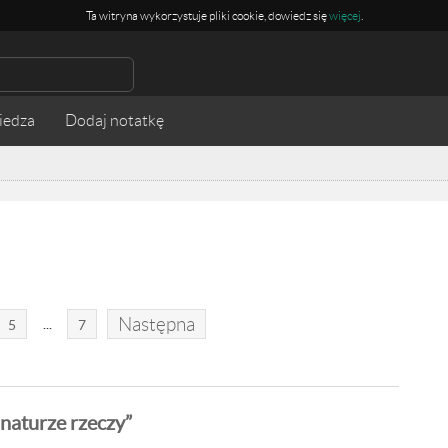
Ta witryna wykorzystuje pliki cookie, dowiedz się
więcej
.
iedza
Następna
...
5
7
 naturze rzeczy”