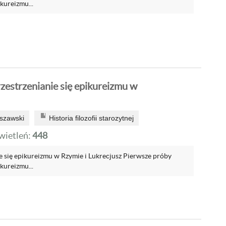
ureizmu...
zestrzenianie się epikureizmu w
szawski
Historia filozofii starozytnej
ietleń:
448
e się epikureizmu w Rzymie i Lukrecjusz Pierwsze próby
ureizmu...