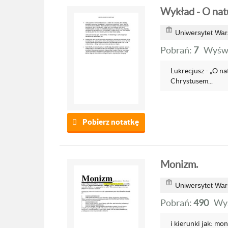
Wykład - O nat
Uniwersytet War
Pobrań:
7
Wyświ
Lukrecjusz - „O nat
Chrystusem...
Pobierz notatkę
Monizm.
Uniwersytet War
Pobrań:
490
Wyś
i kierunki jak: mo