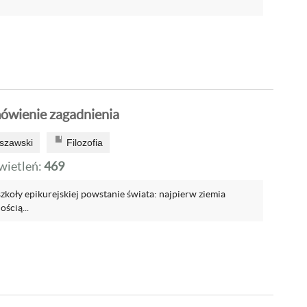
mówienie zagadnienia
szawski
Filozofia
ietleń:
469
zkoły epikurejskiej powstanie świata: najpierw ziemia
ością...