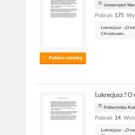
Uniwersytet War
Pobrań:
175
Wyś
Lukrecjusz - „O nat
Chrystusem...
Pobierz notatkę
Lukrecjusz ? O 
Politechnika Kr
Pobrań:
14
Wyśw
Lukrecjusz - „O nat