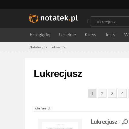
Przeglądaj
Uczelnie
Kursy
Testy
W
Notatek.pl
»
Lukrecjusz
Lukrecjusz
1
2
3
4
note /search
Lukrecjusz - „O