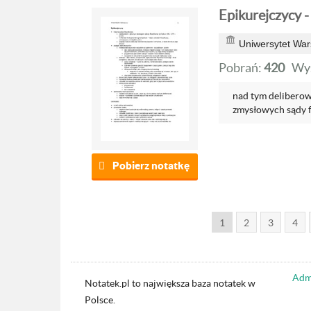
Epikurejczycy 
Uniwersytet War
Pobrań:
420
Wyś
nad tym deliberow
zmysłowych sądy fo
Pobierz notatkę
1
2
3
4
Admi
Notatek.pl to największa baza notatek w
Polsce.