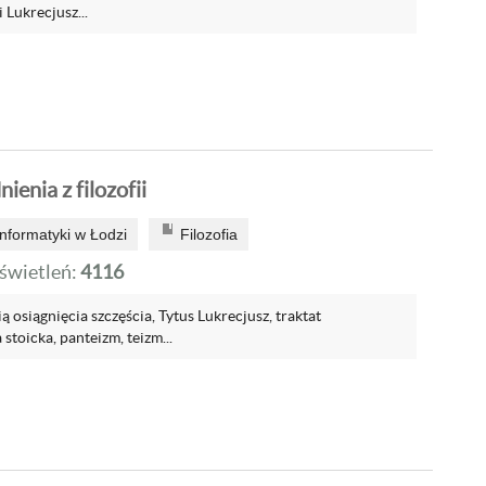
 Lukrecjusz...
enia z filozofii
nformatyki w Łodzi
Filozofia
wietleń:
4116
 osiągnięcia szczęścia, Tytus Lukrecjusz, traktat
 stoicka, panteizm, teizm...