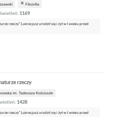
szawski
Filozofia
wietleń:
1169
urze rzeczy” Lukrecjusz urodził się i żył w I wieku przed
naturze rzeczy
akowska im. Tadeusza Kościuszki
ietleń:
1428
urze rzeczy” Lukrecjusz urodził się i żył w I wieku przed