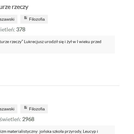
urze rzeczy
szawski
Filozofia
etleń:
378
urze rzeczy” Lukrecjusz urodził się i żył w I wieku przed
szawski
Filozofia
wietleń:
2968
nizm materialistyczny: jońska szkoła przyrody, Leucyp i