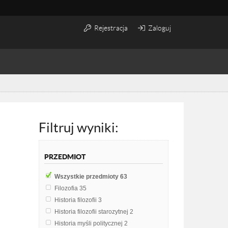
Rejestracja
Zaloguj
Filtruj wyniki:
PRZEDMIOT
Wszystkie przedmioty
63
Filozofia
35
Historia filozofii
3
Historia filozofii starozytnej
2
Historia myśli politycznej
2