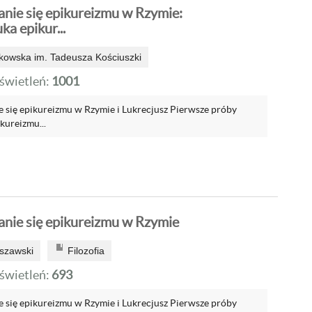
anie się epikureizmu w Rzymie:
ka epikur...
akowska im. Tadeusza Kościuszki
wietleń:
1001
e się epikureizmu w Rzymie i Lukrecjusz Pierwsze próby
ureizmu...
anie się epikureizmu w Rzymie
szawski
Filozofia
wietleń:
693
e się epikureizmu w Rzymie i Lukrecjusz Pierwsze próby