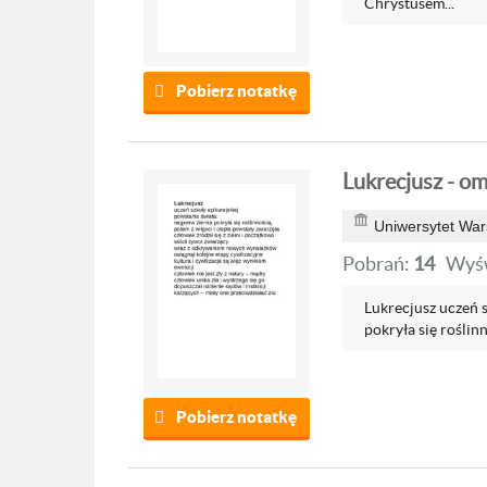
Chrystusem...
Pobierz notatkę
Lukrecjusz - o
Uniwersytet War
Pobrań:
14
Wyśw
Lukrecjusz uczeń s
pokryła się roślinn
Pobierz notatkę