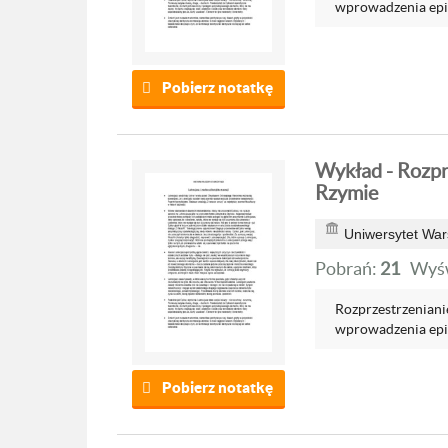
wprowadzenia epik
Pobierz notatkę
Wykład - Rozpr
Rzymie
Uniwersytet War
Pobrań:
21
Wyśw
Rozprzestrzeniani
wprowadzenia epik
Pobierz notatkę