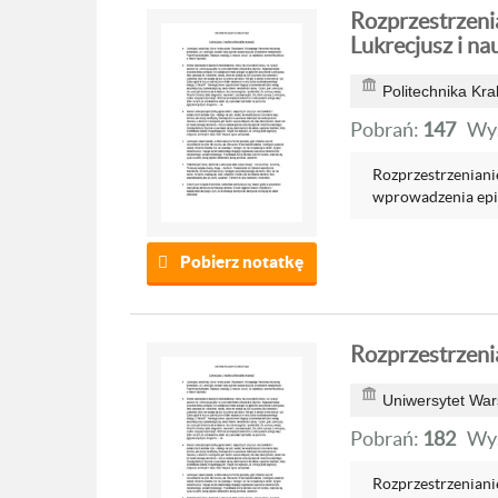
Rozprzestrzeni
Lukrecjusz i nau
Politechnika Kr
Pobrań:
147
Wyś
Rozprzestrzeniani
wprowadzenia epik
Pobierz notatkę
Rozprzestrzeni
Uniwersytet War
Pobrań:
182
Wyś
Rozprzestrzeniani