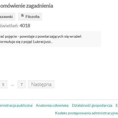
- omówienie zagadnienia
szawski
Filozofia
wietleń:
4018
ać pojęcie - powstaje z powtarzających się wrażeń
rmułuje się z pojęć Lukrecjusz...
Następna
...
5
7
nistracja publiczna
Anatomia człowieka
Działalność gospodarcza
E
Kodeks postępowania administracyjne