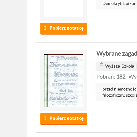
Demokryt, Epikur i
Pobierz notatkę
Wybrane zagadni
Wyższa Szkoła I
Pobrań:
182
Wyś
przed niemożnością
filozoficzny, szkoła
Pobierz notatkę