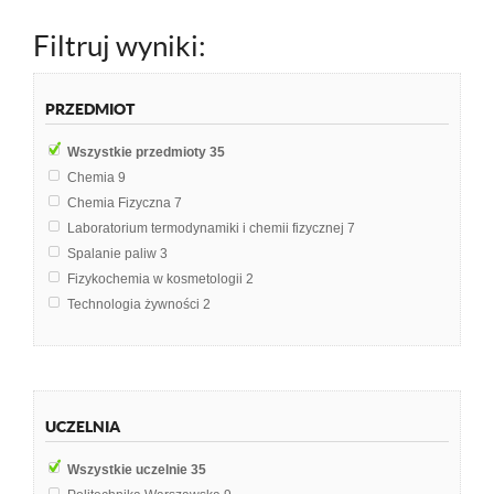
Filtruj wyniki:
PRZEDMIOT
Wszystkie przedmioty
35
Chemia
9
Chemia Fizyczna
7
Laboratorium termodynamiki i chemii fizycznej
7
Spalanie paliw
3
Fizykochemia w kosmetologii
2
Technologia żywności
2
Chemia budowlana
1
Dydaktyka
1
Inżynieria reaktorów chemicznych
1
Mechanika płynów
1
UCZELNIA
Wszystkie uczelnie
35