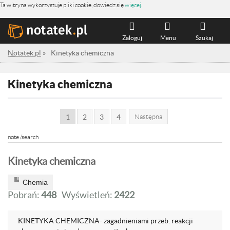
Ta witryna wykorzystuje pliki cookie, dowiedz się
więcej
.
Zaloguj
Menu
Szukaj
Notatek.pl
»
Kinetyka chemiczna
Kinetyka chemiczna
1
2
3
4
Następna
note /search
Kinetyka chemiczna
Chemia
Pobrań:
448
Wyświetleń:
2422
KINETYKA CHEMICZNA- zagadnieniami przeb. reakcji