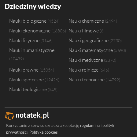
Dziedziny wiedzy
Nauki biologiczne
Nauki chemiczne
4524
2494
Nauki ekonomiczne
Nauki filmowe
16806
6
Nauki fizyczne
Nauki geograficzne
3146
2730
Nauki humanistyczne
Nauki matematyczne
5690
10439
Nauki medyczne
2370
Nauki prawne
Nauki rolnicze
15054
646
Nauki społeczne
Nauki techniczne
12426
14792
Nauki teologiczne
549
Korzystanie z serwisu oznacza akceptację
regulaminu
i
polityki
prywatności
.
Polityka cookies