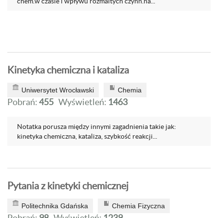
chem.w czasie i wpływu rozmaitych czynn.na...
Kinetyka chemiczna i kataliza
Uniwersytet Wrocławski
Chemia
Pobrań:
455
Wyświetleń:
1463
Notatka porusza między innymi zagadnienia takie jak:
kinetyka chemiczna, kataliza, szybkość reakcji...
Pytania z kinetyki chemicznej
Politechnika Gdańska
Chemia Fizyczna
Pobrań:
98
Wyświetleń:
1239