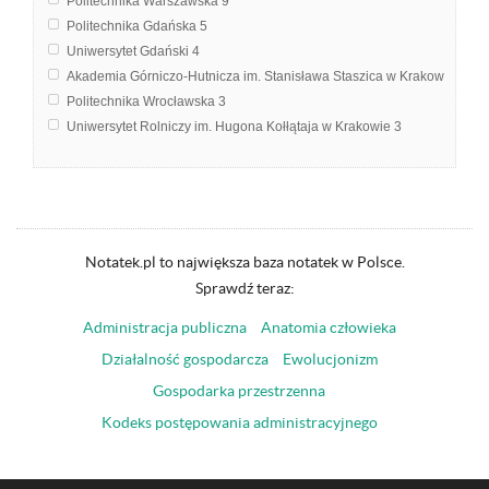
Politechnika Warszawska
9
Politechnika Gdańska
5
Uniwersytet Gdański
4
Akademia Górniczo-Hutnicza im. Stanisława Staszica w Krakowie
3
Politechnika Wrocławska
3
Uniwersytet Rolniczy im. Hugona Kołłątaja w Krakowie
3
Uniwersytet Rzeszowski
3
Politechnika Śląska
2
Uniwersytet Wrocławski
1
Notatek.pl to największa baza notatek w Polsce.
Sprawdź teraz:
Administracja publiczna
Anatomia człowieka
Działalność gospodarcza
Ewolucjonizm
Gospodarka przestrzenna
Kodeks postępowania administracyjnego