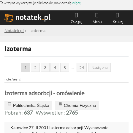
Ta witryna wykorzystuje pliki cookie, dowiedz się
więcej
.
Zaloguj
Menu
Szukaj
Notatek.pl
»
Izoterma
Izoterma
...
1
2
3
4
5
24
Następna
note /search
Izoterma adsorbcji - omówienie
Politechnika Śląska
Chemia Fizyczna
Pobrań:
637
Wyświetleń:
2765
Katowice 27.III.2001 Izoterma adsorpcji Wyznaczanie