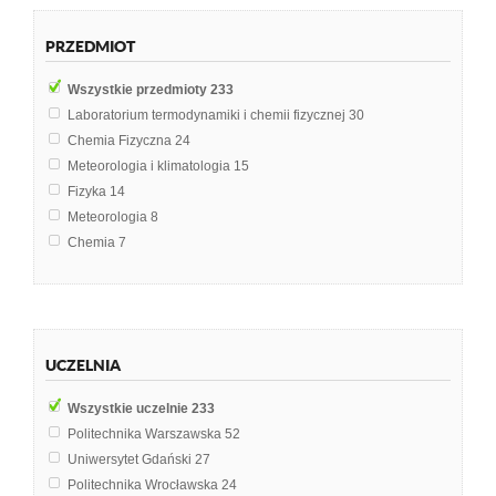
PRZEDMIOT
Wszystkie przedmioty
233
Laboratorium termodynamiki i chemii fizycznej
30
Chemia Fizyczna
24
Meteorologia i klimatologia
15
Fizyka
14
Meteorologia
8
Chemia
7
Termodynamika
7
Fizyka budowli
5
Laboratoorium termodynamiki i chemii fizycznej
5
Inżynieria chemiczna
4
UCZELNIA
Materiałoznawstwo z elementami chemii
4
Nauka o materiałach
4
Wszystkie uczelnie
233
Oceanografia biologiczna
4
Politechnika Warszawska
52
Chemia analityczna
3
Uniwersytet Gdański
27
Egzamin inżynierski
3
Politechnika Wrocławska
24