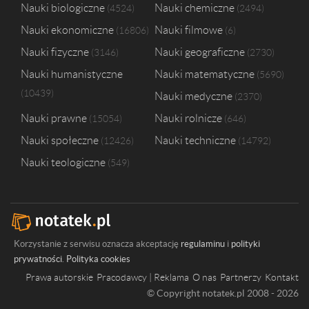
Uniwersytet Ekonomiczny w Katowicach
1
Nauki biologiczne
Nauki chemiczne
4524
2494
Uniwersytet Marii Curie-Skłodowskiej w Lublinie
1
Nauki ekonomiczne
Nauki filmowe
16806
6
Uniwersytet Przyrodniczy w Poznaniu
1
Wyższa Szkoła Techniczna w Katowicach
1
Nauki fizyczne
Nauki geograficzne
3146
2730
Nauki humanistyczne
Nauki matematyczne
5690
10439
Nauki medyczne
2370
Nauki prawne
Nauki rolnicze
15054
646
Nauki społeczne
Nauki techniczne
12426
14792
Nauki teologiczne
549
Korzystanie z serwisu oznacza akceptację
regulaminu
i
polityki
prywatności
.
Polityka cookies
Prawa autorskie
Pracodawcy | Reklama
O nas
Partnerzy
Kontakt
© Copyright notatek.pl 2008 - 2026