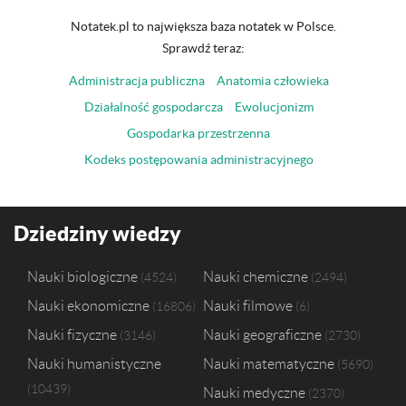
Notatek.pl to największa baza notatek w Polsce.
Sprawdź teraz:
Administracja publiczna
Anatomia człowieka
Działalność gospodarcza
Ewolucjonizm
Gospodarka przestrzenna
Kodeks postępowania administracyjnego
Dziedziny wiedzy
Nauki biologiczne
Nauki chemiczne
4524
2494
Nauki ekonomiczne
Nauki filmowe
16806
6
Nauki fizyczne
Nauki geograficzne
3146
2730
Nauki humanistyczne
Nauki matematyczne
5690
10439
Nauki medyczne
2370