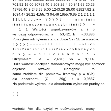
701,81 16,00 30783,40 8 209,25 4,50 941,63 20,25
43786,40 9 248,65 5,00 1243,26 25,00 61827,82 Σ
1094,47 26,21 4155,73 94,46 185576,85 2 1 2 1 1 1
1 1       − − = ∑ ∑ ∑ ∑ ∑ = = = = n i i n i i n i n
i i n i i i i x n x y x n y x a n x a y b n i i n i i ∑ ∑ = = −
= 1 1 Wartości współczynników a i b
wynoszą odpowiednio: a = 53,421 b = -.33,996
Policzyłem odchylenia standardowe Sa i Sb ze wzorów:
∑ ∑ ∑ ∑ ∑ = = = = =       − − − ⋅ − = n 1 i 2 n
1 i 2 i 2 i n 1 i n 1 i n 1 i i i i 2 i a x x n y b y x a y 2 n
n S ∑ = = n 1 i 2 i a b x n 1 S S
Otrzymałem: Sa = 2,481; Sb = 9,114.
Duże wartości odchyleń standardowych mogą być spowodow
objętości roztworu. Następnie to
samo zrobiłem dla pomiarów izotermy p = f(Va)
dla absorbentu. (C – 29g). r = 0,9857
Na podstawie wykresu dla absorbentu wybrałem punkty pomiar
(…)
…
wartości Vm dla użytej w doświadczeniu masy