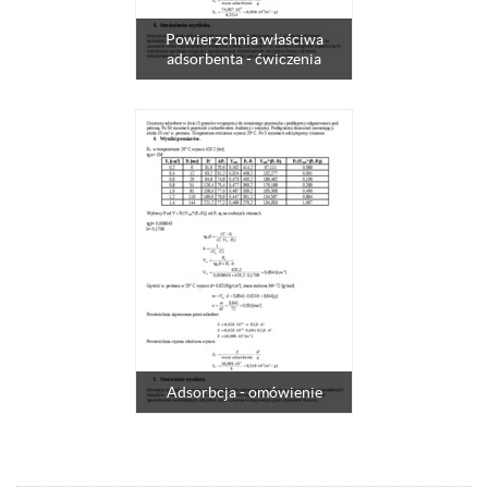
Powierzchnia właściwa
adsorbenta - ćwiczenia
Adsorbcja - omówienie