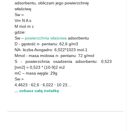
adsorbentu, obliczam jego powierzchnię
właściwą:
Sw =
Vm N A s
M mol m c
gdzie:
Sw –
powierzchnia właściwa
adsorbentu
D - gęstość n- pentanu: 62,6 g/m3
NA- liczba Avogadro: 6,022*1023 mol-1
Mmol - masa molowa n- pentanu: 72 g/mol
S - powierzchnia osadzenia adsorbentu: 0,523
[nm2] = 0,523 * (10-9)2 m2
mC – masa węgla: 29g
Sw =
4,4623 ⋅ 62,6 ⋅ 6,022 ⋅ 10 23…
... zobacz całą notatkę