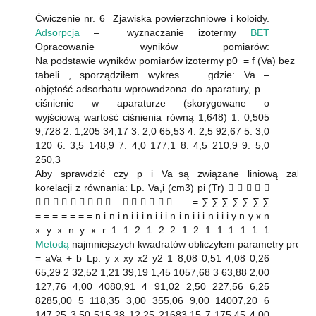
Ćwiczenie nr. 6 Zjawiska powierzchniowe i koloidy.
Adsorpcja
– wyznaczanie izotermy
BET
Opracowanie wyników pomiarów:
Na podstawie wyników pomiarów izotermy p0 = f (Va) bez
ads
tabeli , sporządziłem wykres . gdzie: Va –
objętość adsorbatu wprowadzona do aparatury, p –
ciśnienie w aparaturze (skorygowane o
wyjściową wartość ciśnienia równą 1,648) 1. 0,505
9,728 2. 1,205 34,17 3. 2,0 65,53 4. 2,5 92,67 5. 3,0
120 6. 3,5 148,9 7. 4,0 177,1 8. 4,5 210,9 9. 5,0
250,3
Aby sprawdzić czy p i Va są związane liniową zależn
korelacji z równania: Lp. Va,i (cm3) pi (Tr)     
         −       − − = ∑ ∑ ∑ ∑ ∑ ∑ ∑
= = = = = = = n i n i n i i i n i i i n i n i i i n i i i y n y x n
x y x n y x r 1 1 2 1 2 2 1 2 1 1 1 1 1 1
Metodą
najmniejszych kwadratów obliczyłem parametry prostej
= aVa + b Lp. y x xy x2 y2 1 8,08 0,51 4,08 0,26
65,29 2 32,52 1,21 39,19 1,45 1057,68 3 63,88 2,00
127,76 4,00 4080,91 4 91,02 2,50 227,56 6,25
8285,00 5 118,35 3,00 355,06 9,00 14007,20 6
147,25 3,50 515,38 12,25 21683,15 7 175,45 4,00