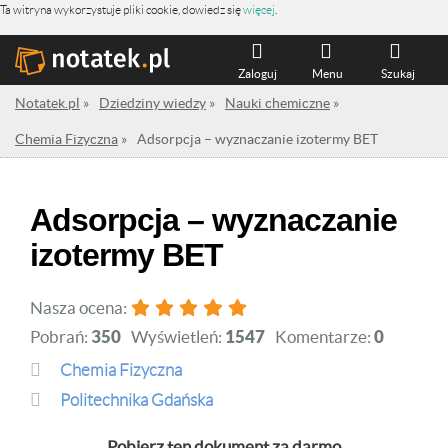
Ta witryna wykorzystuje pliki cookie, dowiedz się
więcej
.
Zaloguj
Menu
Szukaj
Notatek.pl
»
Dziedziny wiedzy
»
Nauki chemiczne
»
Chemia Fizyczna
»
Adsorpcja – wyznaczanie izotermy BET
Adsorpcja – wyznaczanie
izotermy BET
Nasza ocena:
Pobrań:
350
Wyświetleń:
1547
Komentarze:
0
Chemia Fizyczna
Politechnika Gdańska
Pobierz ten dokument za darmo