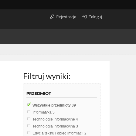
Rejestracja
Zaloguj
Filtruj wyniki:
PRZEDMIOT
Wszystkie przedmioty
39
Informatyka
5
Technologie informacyjne
4
Technologia informacyjna
3
Edycja tekstu i obieg informacji
2