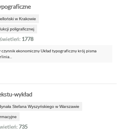
pograficzne
elloński w Krakowie
kcji poligraficznej
wietleń:
1778
y czynnik ekonomiczny Układ typograficzny krój pisma
linia...
tekstu-wykład
dynała Stefana Wyszyńskiego w Warszawie
ormacyjne
ietleń:
735