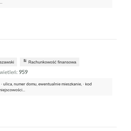
..
szawski
Rachunkowość finansowa
ietleń:
959
), · ulica, numer domu, ewentualnie mieszkanie, · kod
iejscowości...