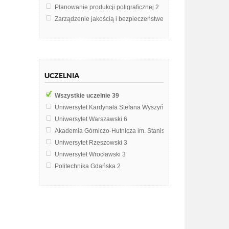
Planowanie produkcji poligraficznej
2
Zarządzenie jakością i bezpieczeństwem
2
Administracja publiczna
1
Egzamin inżynierski
1
Filozofia
1
Grafika komputerowa
1
UCZELNIA
Historia książki polskiej
1
Kosztorys
1
Wszystkie uczelnie
39
Kultura menadżerska
1
Uniwersytet Kardynała Stefana Wyszyńskiego w Warszawie
7
Leksykografia
1
Uniwersytet Warszawski
6
Podstawy edytorstwa
1
Akademia Górniczo-Hutnicza im. Stanisława Staszica w Krak
Polityka
1
Uniwersytet Rzeszowski
3
Rachunkowość finansowa
1
Uniwersytet Wrocławski
3
Symbolika wydawnicza
1
Politechnika Gdańska
2
Technologie i systemy informatyczne w administracji
1
Uniwersytet Ekonomiczny w Krakowie
2
Technologie internetowe
1
Uniwersytet Jagielloński w Krakowie
2
Górnośląska Wyższa Szkoła Pedagogiczna im. Kard. Augusta
Politechnika Wrocławska
1
Uniwersytet Jana Kochanowskiego w Kielcach
1