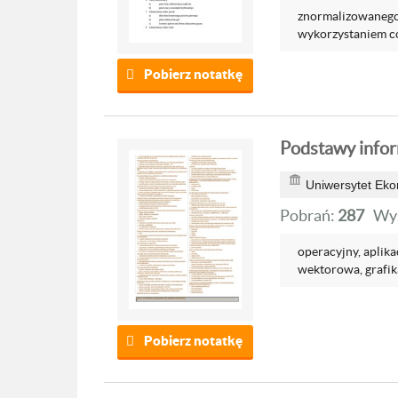
znormalizowanego t
wykorzystaniem co 
Pobierz notatkę
Podstawy inform
Uniwersytet Ek
Pobrań:
287
Wyś
operacyjny, aplikac
wektorowa, grafik
Pobierz notatkę