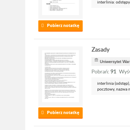
interlinia: odstępy.
Pobierz notatkę
Zasady
Uniwersytet War
Pobrań:
91
Wyśw
interlinia (odstęp
pocztowy, nazwa m
Pobierz notatkę