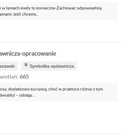
i w łamach kiedy to konieczne Zachować odpowiednią
amami Jeśli chcemy...
awnicza-opracowanie
szawski
Symbolika wydawnicza
ietleń:
665
isy, dodatkowo kursywą, choć w praktyce różnie z tym
światło) – odstęp...