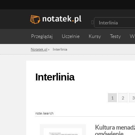
Przeglądaj
Uczelnie
Kursy
Testy
W
Notatek.pl
»
Interlinia
Interlinia
1
2
3
note /search
Kultura menadże
omówienie