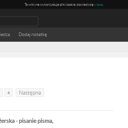
Ta witryna wykorzystuje pliki cookie, dowiedz się
więcej
.
iedza
Następna
4
rska - pisanie pisma,