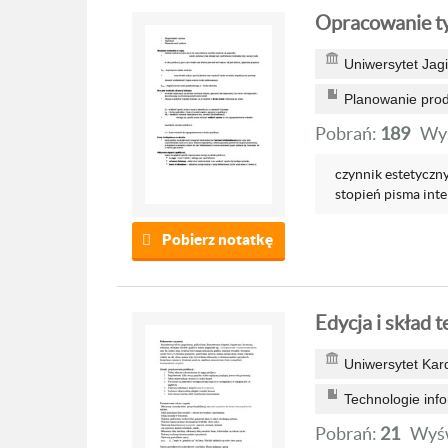
Opracowanie ty
Uniwersytet Jagi
Planowanie produ
Pobrań:
189
Wyś
czynnik estetyczn
stopień pisma inter
Pobierz notatkę
Edycja i skład 
Uniwersytet Kar
Technologie inf
Pobrań:
21
Wyśw