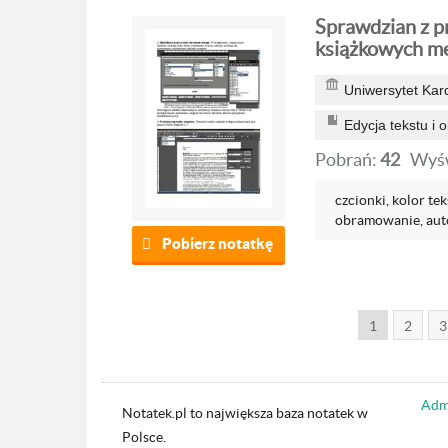
Sprawdzian z p
książkowych me
Uniwersytet Kar
Edycja tekstu i o
Pobrań:
42
Wyśw
czcionki, kolor tek
obramowanie, auto
Pobierz notatkę
1
2
3
Admi
Notatek.pl to największa baza notatek w
Polsce.