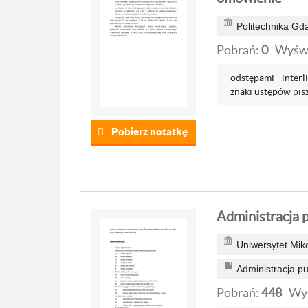
Politechnika Gd
Pobrań:
0
Wyświ
odstępami - interli
znaki ustępów pisz
Pobierz notatkę
Administracja p
Uniwersytet Mik
Administracja pu
Pobrań:
448
Wyś