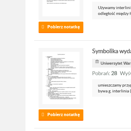
Używamy interlini
odległość między ł
Pobierz notatkę
Symbolika wyd
Uniwersytet War
Pobrań:
28
Wyśw
umieszczamy przyp
bywa g. interlinia (
Pobierz notatkę