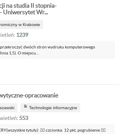
i na studia II stopnia-
 Uniwersytet Wr...
onomiczny w Krakowie
etleń:
1239
e przekroczyć dwóch stron wydruku komputerowego
inia 1,5). O miejscu...
wytyczne-opracowanie
szawski
Technologie informacyjne
ietleń:
553
Y(wszystkie tytuły):  czcionka: 12 pkt, pogrubienie 