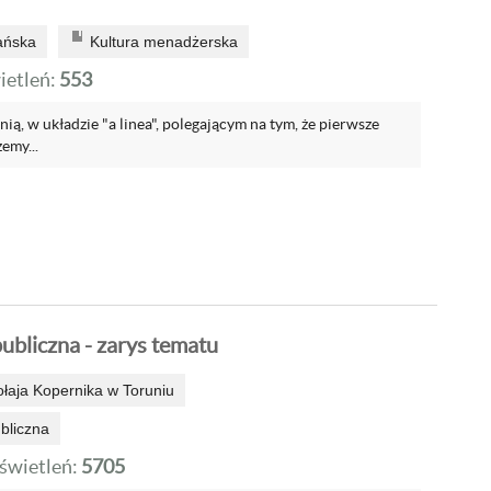
ańska
Kultura menadżerska
etleń:
553
nią, w układzie "a linea", polegającym na tym, że pierwsze
emy...
ubliczna - zarys tematu
ołaja Kopernika w Toruniu
bliczna
wietleń:
5705