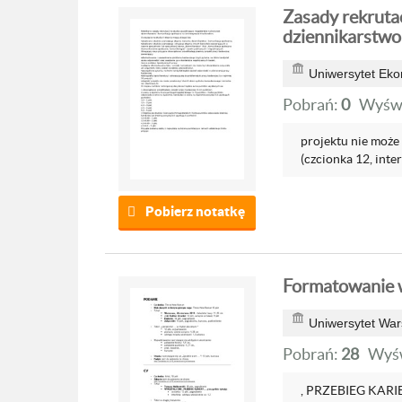
Zasady rekrutacj
dziennikarstwo-
Uniwersytet Ek
Pobrań:
0
Wyświ
projektu nie moż
(czcionka 12, interl
Pobierz notatkę
Formatowanie 
Uniwersytet War
Pobrań:
28
Wyśw
, PRZEBIEG KARIER