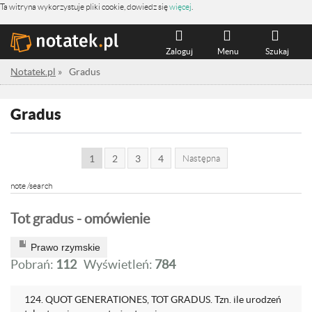
Ta witryna wykorzystuje pliki cookie, dowiedz się
więcej
.
Zaloguj
Menu
Szukaj
Notatek.pl
»
Gradus
Gradus
1
2
3
4
Następna
note /search
Tot gradus - omówienie
Prawo rzymskie
Pobrań:
112
Wyświetleń:
784
124. QUOT GENERATIONES, TOT GRADUS. Tzn. ile urodzeń