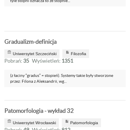
tyle stopni oznacza to że stopnie...
Gradualizm-definicja
Uniwersytet Szczeciński
Filozofia
Pobrań:
35
Wyświetleń:
1351
(z łaciny “gradus” = stopień). Systemy takie były stworzone
przez: Filona z Aleksandrii, wg...
Patomorfologia - wykład 32
Uniwersytet Wrocławski
Patomorfologia
Pobrań:
49
Wyświetleń:
812