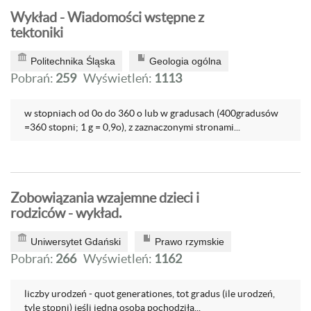
Wykład - Wiadomości wstępne z
tektoniki
Politechnika Śląska
Geologia ogólna
Pobrań:
259
Wyświetleń:
1113
w stopniach od 0o do 360 o lub w gradusach (400gradusów
=360 stopni; 1 g = 0,9o), z zaznaczonymi stronami...
Zobowiązania wzajemne dzieci i
rodziców - wykład.
Uniwersytet Gdański
Prawo rzymskie
Pobrań:
266
Wyświetleń:
1162
liczby urodzeń - quot generationes, tot gradus (ile urodzeń,
tyle stopni) jeśli jedna osoba pochodziła...