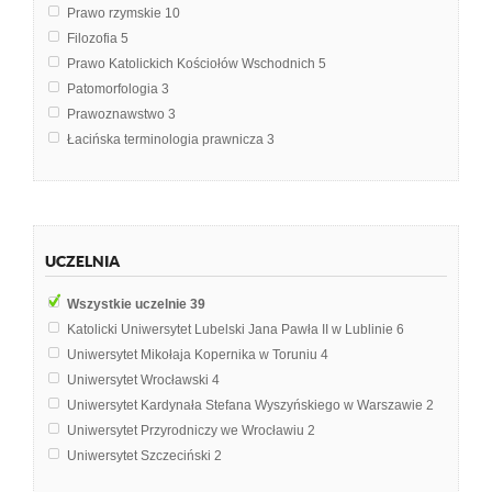
Prawo rzymskie
10
Filozofia
5
Prawo Katolickich Kościołów Wschodnich
5
Patomorfologia
3
Prawoznawstwo
3
Łacińska terminologia prawnicza
3
Chemia leków
1
Geologia ogólna
1
Lacina dla prawnikow
1
Ochrona środowiska
1
UCZELNIA
Ornitologia
1
Prawo zakonne
1
Wszystkie uczelnie
39
Łacina
1
Katolicki Uniwersytet Lubelski Jana Pawła II w Lublinie
6
Uniwersytet Mikołaja Kopernika w Toruniu
4
Uniwersytet Wrocławski
4
Uniwersytet Kardynała Stefana Wyszyńskiego w Warszawie
2
Uniwersytet Przyrodniczy we Wrocławiu
2
Uniwersytet Szczeciński
2
Uniwersytet w Białymstoku
2