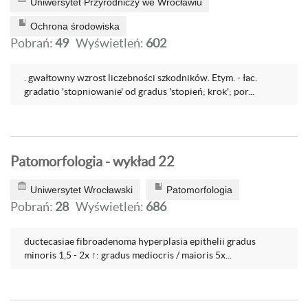
Uniwersytet Przyrodniczy we Wrocławiu
Ochrona środowiska
Pobrań:
49
Wyświetleń:
602
. gwałtowny wzrost liczebności szkodników. Etym. - łac.
gradatio 'stopniowanie' od gradus 'stopień; krok'; por...
Patomorfologia - wykład 22
Uniwersytet Wrocławski
Patomorfologia
Pobrań:
28
Wyświetleń:
686
ductecasiae fibroadenoma hyperplasia epithelii gradus
minoris 1,5 - 2x ↑: gradus mediocris / maioris 5x...