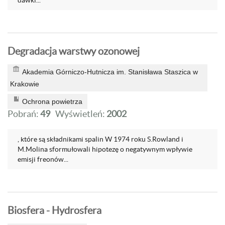
dawki...
Degradacja warstwy ozonowej
Akademia Górniczo-Hutnicza im. Stanisława Staszica w
Krakowie
Ochrona powietrza
Pobrań:
49
Wyświetleń:
2002
, które są składnikami spalin W 1974 roku S.Rowland i
M.Molina sformułowali hipotezę o negatywnym wpływie
emisji freonów...
Biosfera - Hydrosfera