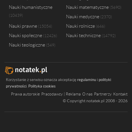
Szkoła Główna Gospodarstwa Wiejskiego w Warszawie
1
Nauki humanistyczne
Nauki matematyczne
5690
Szkoła Główna Handlowa w Warszawie
1
10439
Nauki medyczne
Uniwersytet Ekonomiczny we Wrocławiu
1
2370
Nauki prawne
Nauki rolnicze
15054
646
Nauki społeczne
Nauki techniczne
12426
14792
Nauki teologiczne
549
Korzystanie z serwisu oznacza akceptację
regulaminu
i
polityki
prywatności
.
Polityka cookies
Prawa autorskie
Pracodawcy | Reklama
O nas
Partnerzy
Kontakt
© Copyright notatek.pl 2008 - 2026