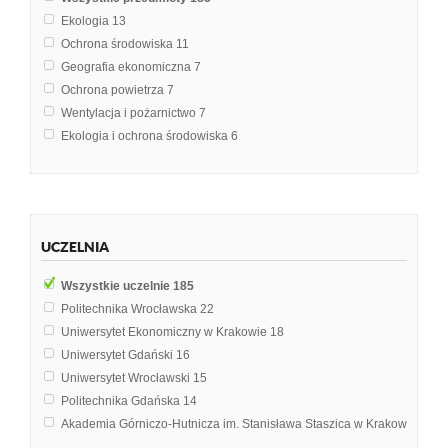
Ekologia
13
Ochrona środowiska
11
Geografia ekonomiczna
7
Ochrona powietrza
7
Wentylacja i pożarnictwo
7
Ekologia i ochrona środowiska
6
Meteorologia i klimatologia
6
Chemia środowiska
5
Antropogeniczne przekształcenie środowiska morskiego
3
Chemia organiczna
3
UCZELNIA
Ekologia i ochrona przyrody
3
Geomorfologia
3
Wszystkie uczelnie
185
Gospodarka odpadami
3
Politechnika Wrocławska
22
Kształtowanie i ochrona środowiska
3
Uniwersytet Ekonomiczny w Krakowie
18
Technologia żywności
3
Uniwersytet Gdański
16
Biologia
2
Uniwersytet Wrocławski
15
Chemia
2
Politechnika Gdańska
14
Ekologia i zarządzanie środowiskowe
2
Akademia Górniczo-Hutnicza im. Stanisława Staszica w Krakowie
13
Ekologia wytwarzania i ochrona środowiska
2
Uniwersytet Przyrodniczy we Wrocławiu
9