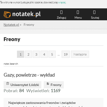
Ta witryna wykorzystuje pliki cookie, dowiedz się
więcej
.
Zaloguj
Menu
Szukaj
Notatek.pl
»
Freony
Freony
...
1
2
3
4
5
19
Następna
note /search
Gazy, powietrze - wykład
Uniwersytet Łódzki
Freony
Pobrań:
84
Wyświetleń:
1169
Największe zastosowania freonów i związków